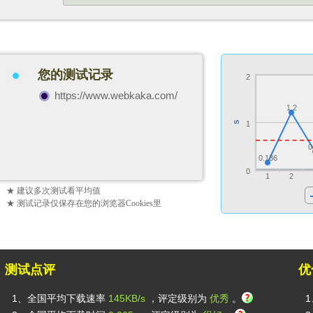
电信
117.34.13.90
陕西省西安市 电信
电信
58.211.2.90
江苏省苏州市 电信
联通
42.236.93.90
河南省郑州市 联通
联通
157.255.26.90
广东省广州市 百度云加速
您的测试记录
移动
111.32.135.90
天津市 移动
2
https://www.webkaka.com/
1.2
s
1
0
0.136
0
1
2
★ 建议多次测试看平均值
★ 测试记录仅保存在您的浏览器Cookies里
测试点评
优
1、全国平均下载速率
145KB/s
，评定级别为
优秀
。