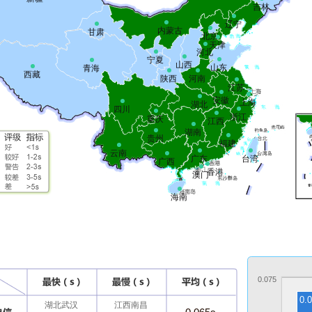
吉林
辽宁
内蒙古
甘肃
北京
天津
河北
宁夏
山西
山东
青海
西藏
陕西
河南
江苏
安徽
上海
湖北
四川
浙江
重庆
江西
湖南
贵州
福建
云南
广东
台湾
广西
香港
澳门
海南
0.075
0.
湖北武汉
江西南昌