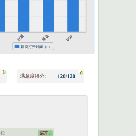
信
联通
移动
BGP
网页打开时间（s）
120/120
满意度得分:
）
务段