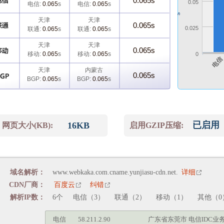
0.065s
0.05
电信:
0.065
s
电信:
0.065
s
s
天津
天津
0.065s
0.025
联通:
0.065
s
联通:
0.065
s
天津
天津
0.065s
移动:
0.065
s
移动:
0.065
s
0
电
天津
内蒙古
0.065s
BGP:
0.065
s
BGP:
0.065
s
已启用
16KB
网页大小(KB):
启用GZIP压缩:
域名解析：
www.webkaka.com.cname.yunjiasu-cdn.net.
详细
CDN厂商：
百度云
纠错
解析IP数：
6个
电信（3）
联通（2）
移动（1）
其他（0
电信
58.211.2.90
广东省东莞市 电信IDC业