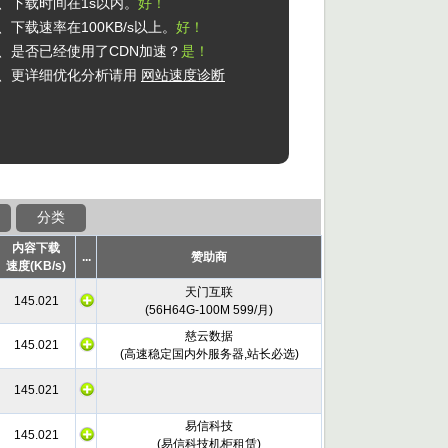
2、下载时间在1s以内。
好！
、下载速率在100KB/s以上。
好！
4、是否已经使用了CDN加速？
是！
5、更详细优化分析请用
网站速度诊断
分类
内容下载
...
赞助商
速度(KB/s)
天门互联
145.021
(
56H64G-100M 599/月
)
慈云数据
145.021
(
高速稳定国内外服务器,站长必选
)
145.021
易信科技
145.021
(
易信科技机柜租赁
)