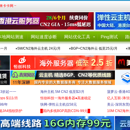
卡卡网 ~
本地网站测速
网站速度诊断
网站优化工具
Ping测试
路
元一月
●
5M/CN2海外云主机 24元/月
●
BGP+CN2海外云 低至25元/月
●
 3折起一一
海外主机 5M CN2 低至$2/月
菠萝云-香港4
bps $111/月
恒创科技一海外服务器●高速稳定
亿人互联-津/京
8/年
快网-弹性云主机仅58元
美云-深圳东莞
能JA4指纹防护
█国内多线BGP高防CDN-99元█
10M CN2海外