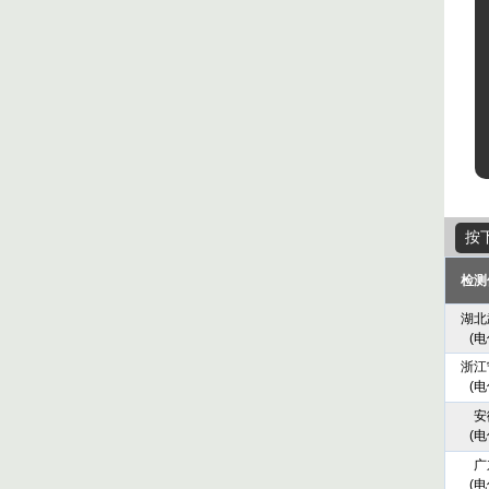
按
检测
湖北
(电
浙江
(电
安
(电
广
(电