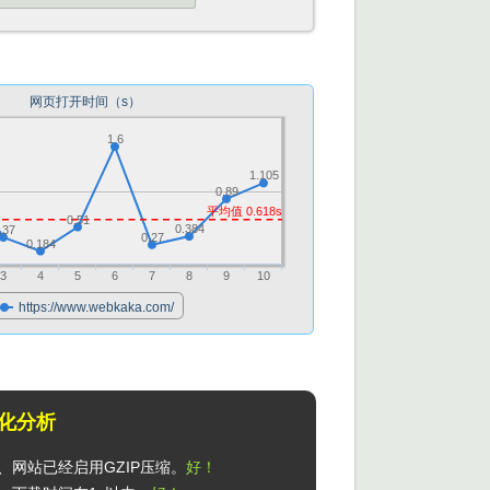
联通
网页打开时间（s）
1.6
1.105
0.89
平均值 0.618s
0.51
0.384
.37
0.27
0.184
3
4
5
6
7
8
9
10
https://www.webkaka.com/
化分析
1、网站已经启用GZIP压缩。
好！