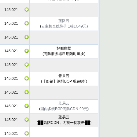
145.021
蓝队云
145.021
(
云主机全线降价 1核1G49元
)
145.021
好耶数据
145.021
(
高防服务器租用随时退换
)
145.021
青果云
145.021
(
【促销】深圳BGP 现在8折
)
145.021
蓝易云
145.021
(
国内多线BGP高防CDN-99元
)
蓝易云
145.021
(
██高防CDN，无视一切攻击██
)
145.021