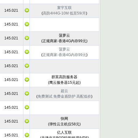
寰宇互联
145.021
(
高防4H4G-10M 低至59/月
)
145.021
菠萝云
145.021
(
正规商家-香港4G内存99元
)
菠萝云
145.021
(
正规商家-香港4G内存99元
)
145.021
群英高防服务器
145.021
(
鹰云服务器15元起
)
超云
145.021
(
免费测试 免费金盾防护 高配低价
)
145.021
快网
145.021
(
弹性云主机仅58元
)
亿人互联
145.021