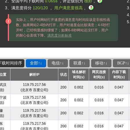
2、全国平均下载时间
0.065s
，评定级别为
很好
。
3、满意度得分
120/120
，
用户满意度很高
。
3
实际上，用户对网站打开速度的满意度与时间应该是非线性函
数。如果网站2-4秒内打开，用户对速度会比较满意；4-6秒打
开时，已经明显感到缓慢了；如果6-8秒网站还没打开，用户
的耐心会直线下降。
满意度分析标准
下载时间排序
全部↑↓
电信↑↓
联通↑↓
移动↑↓
BGP↑↓
域名解析
网页连接
内容下载
位置
解析IP
状态
时间(s)
时间(s)
时间(s)
武汉
119.75.217.56
200
0.002
0.016
0.047
信)
(北京市 百度公司)
宁波
119.75.217.56
200
0.002
0.016
0.047
信)
(北京市 百度公司)
徽
119.75.217.56
200
0.002
0.016
0.047
信)
(北京市 百度公司)
东
119.75.217.56
200
0.002
0.016
0.047
信)
(北京市 百度公司)