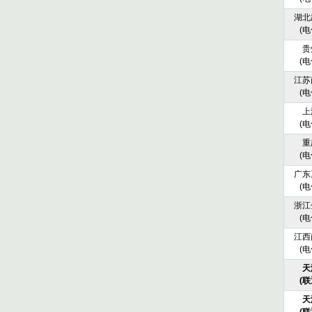
湖北
(电
贵
(电
江苏
(电
上
(电
重
(电
广东
(电
浙江
(电
江西
(电
天
(联
天