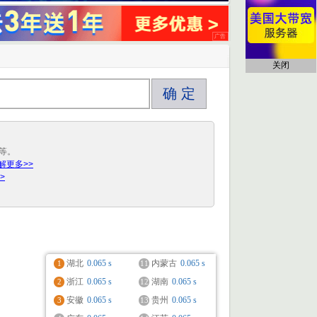
关闭
确 定
等。
解更多>>
>
湖北
0.065 s
内蒙古
0.065 s
1
11
浙江
0.065 s
湖南
0.065 s
2
12
安徽
0.065 s
贵州
0.065 s
3
13