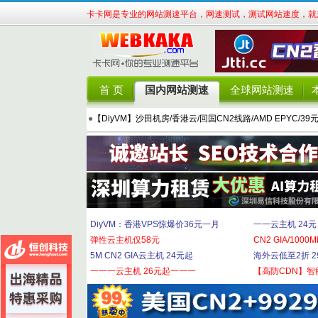
卡卡网是专业的网站测速平台，网速测试，测试网站速度，就来
首 页
国内网站测速
全球网站测速
●
【DiyVM】沙田机房/香港云/回国CN2线路/AMD EPYC/39
DiyVM：香港VPS惊爆价36元一月
一一云主机 24元
弹性云主机仅58元
CN2 GIA/1000M
5M CN2 GIA云主机 24元起
海外云低至2折 29
一一一云主机 26元起一一一
【高防CDN】智