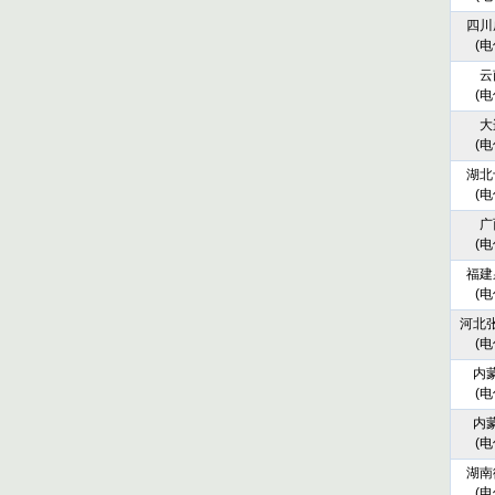
四川
(电
云
(电
大
(电
湖北
(电
广
(电
福建
(电
河北
(电
内
(电
内
(电
湖南
(电