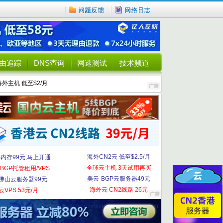
由追踪
DNS查询
网速测试
技术频道
海外主机 低至$2/月
海外CN2云 低至$2.5/月
G内存99元,马上开通
全球云主机 3天试用再买
BGP托管租用/VPS
美云-BGP云服务器49元
佛山云服务器99元
海外云 CN2线路 26元
云VPS 53元/月