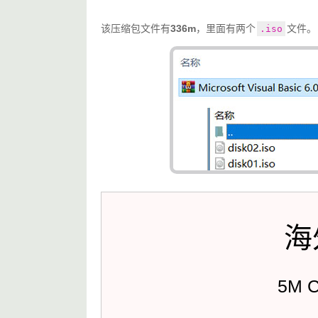
该压缩包文件有
336m
，里面有两个
文件。
.iso
海
5M 