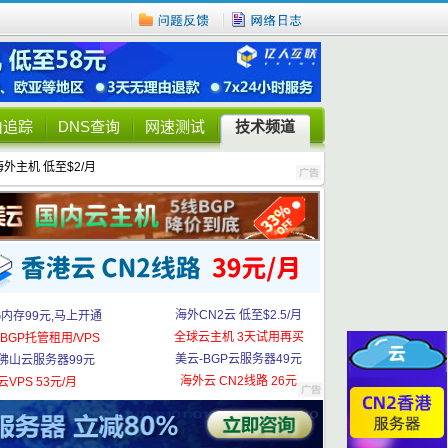
由追踪
DNS查询
网速测试
技术频道
海外主机 低至$2/月
海外CN2云 低至$2.5/月
G内存99元,马上开通
全球云主机 3天试用再买
BGP托管租用/VPS
美云-BGP云服务器49元
佛山云服务器99元
海外云 CN2线路 26元
云VPS 53元/月