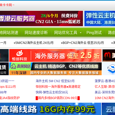
卡卡网 ~
地网站测速
网站速度诊断
网站优化工具
Ping测试
路
元一月
●
5M/CN2海外云主机 24元/月
●
BGP+CN2海外云 低至25元/月
●
 3折起一一
海外主机 5M CN2 低至$2/月
菠萝云-香港4
bps $111/月
恒创科技一海外服务器●高速稳定
亿人互联-津/京
8/年
快网-弹性云主机仅58元
美云-深圳东莞
能JA4指纹防护
█国内多线BGP高防CDN-99元█
10M CN2海外