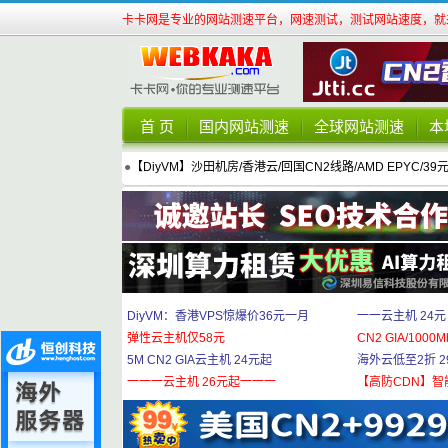
卡卡网是专业的网站测速平台，网速测试，测试网站速度，就来
首 页
国内网站测速
全球网站测速
本
●
【DiyVM】沙田机房/香港云/回国CN2线路/AMD EPYC/39
DiyVM：香港VPS惊爆价36元一月
一一云主机 24元
弹性云主机仅58元
CN2 GIA/1000M
5M CN2 GIA云主机 24元起
海外云低至2折 29
一一一云主机 26元起一一一
【高防CDN】智