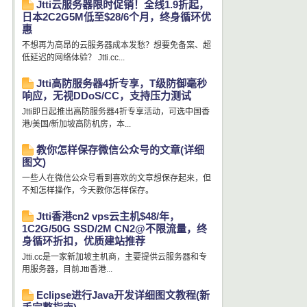
Jtti云服务器限时促销！全线1.9折起，
日本2C2G5M低至$28/6个月，终身循环优
惠
不想再为高昂的云服务器成本发愁？想要免备案、超
低延迟的网络体验？ Jtti.cc...
Jtti高防服务器4折专享，T级防御毫秒
响应，无视DDoS/CC，支持压力测试
Jtti即日起推出高防服务器4折专享活动，可选中国香
港/美国/新加坡高防机房，本...
教你怎样保存微信公众号的文章(详细
图文)
一些人在微信公众号看到喜欢的文章想保存起来，但
不知怎样操作，今天教你怎样保存。
Jtti香港cn2 vps云主机$48/年，
1C2G/50G SSD/2M CN2@不限流量，终
身循环折扣，优质建站推荐
Jtti.cc是一家新加坡主机商，主要提供云服务器和专
用服务器，目前Jtti香港...
Eclipse进行Java开发详细图文教程(新