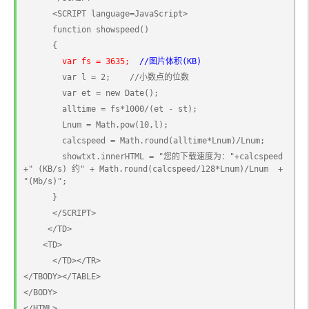
      <SCRIPT language=JavaScript>
      function showspeed()
      {
var fs = 3635;
//图片体积(KB)
        var l = 2;    //小数点的位数
        var et = new Date();
        alltime = fs*1000/(et - st);
        Lnum = Math.pow(10,l);
        calcspeed = Math.round(alltime*Lnum)/Lnum;
        showtxt.innerHTML = "您的下载速度为："+calcspeed
+" (KB/s) 约" + Math.round(calcspeed/128*Lnum)/Lnum  + 
"(Mb/s)";
      }
      </SCRIPT>
     </TD>
    <TD>
      </TD></TR>
</TBODY></TABLE>
</BODY>
</HTML>