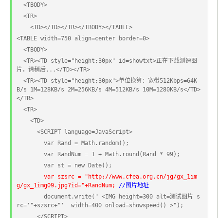
  <TBODY>
  <TR>
    <TD></TD></TR></TBODY></TABLE>
<TABLE width=750 align=center border=0>
  <TBODY>
  <TR><TD style="height:30px" id=showtxt>正在下载测速图
片，请稍后...</TD></TR>
  <TR><TD style="height:30px">单位换算：宽带512Kbps=64K
B/s 1M=128KB/s 2M=256KB/s 4M=512KB/s 10M=1280KB/s</TD>
</TR>
  <TR>
    <TD>
      <SCRIPT language=JavaScript>
        var Rand = Math.random();   
        var RandNum = 1 + Math.round(Rand * 99);  
        var st = new Date();
var szsrc = "http://www.cfea.org.cn/jg/gx_1im
g/gx_1img09.jpg?id="+RandNum;
//图片地址
        document.write(" <IMG height=300 alt=测试图片 s
rc='"+szsrc+"'  width=400 onload=showspeed() >");
      </SCRIPT>