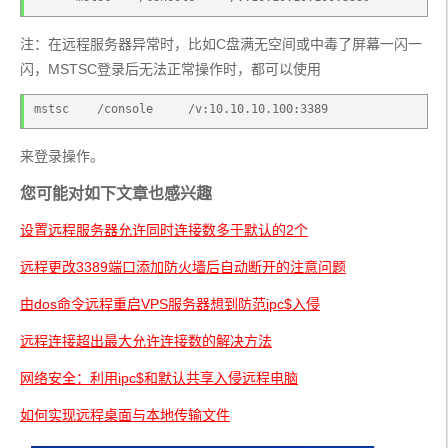
注：在远程服务器异常时，比如C盘满无空间或中毒了屏幕一闪一
闪，MSTSC登录后无法正常操作时，都可以使用
mstsc    /console     /v:10.10.10.100:3389
来登录操作。
您可能对如下文章也感兴趣
设置远程服务器允许同时连接数多于默认的2个
远程更改3389端口添加防火墙后自动断开的注意问题
由dos命令远程重启VPS服务器想到防范ipc$入侵
远程连接超出最大允许连接数的解决方法
网络安全：利用ipc$和默认共享入侵远程电脑
如何实现远程桌面与本地传输文件