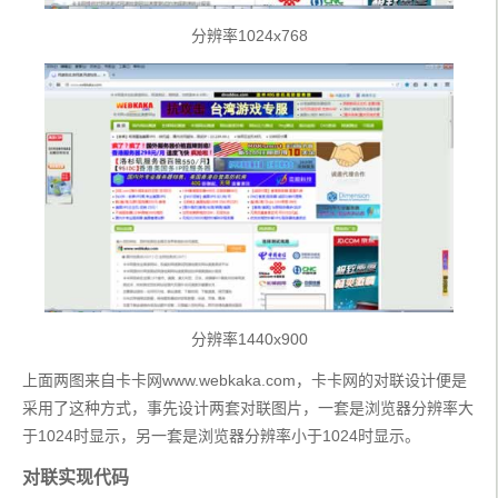
分辨率1024x768
分辨率1440x900
上面两图来自卡卡网www.webkaka.com，卡卡网的对联设计便是
采用了这种方式，事先设计两套对联图片，一套是浏览器分辨率大
于1024时显示，另一套是浏览器分辨率小于1024时显示。
对联实现代码