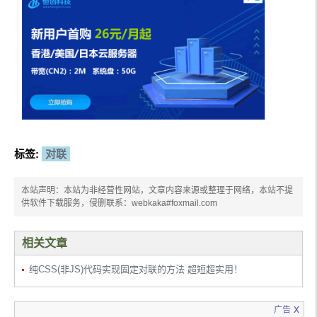
标签:
对联
本站声明：本站为非经营性网站，文章内容来源或整理于网络，本站不提
供软件下载服务，侵删联系：webkaka#foxmail.com
相关文章
纯CSS(非JS)代码实现固定对联的方法 超短超实用！
x
广告