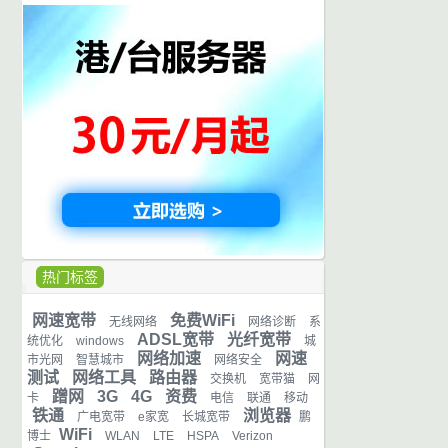
热门标签
网速宽带
免费WiFi
无线网络
网络诊断
系
ADSL宽带
光纤宽带
统优化
windows
城
网络加速
网速
市光网
智慧城市
网络安全
测试
网络工具
路由器
交换机
宽带猫
网
蹭网
3G
4G
资费
卡
电信
联通
移动
铁通
浏览器
广电宽带
e家宽
长城宽带
鹏
WiFi
博士
WLAN
LTE
HSPA
Verizon