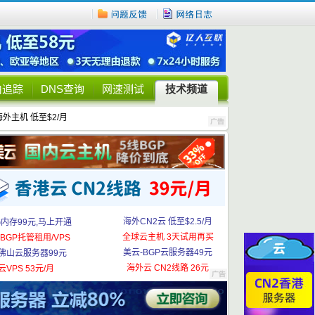
由追踪
DNS查询
网速测试
技术频道
海外主机 低至$2/月
海外CN2云 低至$2.5/月
G内存99元,马上开通
全球云主机 3天试用再买
BGP托管租用/VPS
美云-BGP云服务器49元
佛山云服务器99元
海外云 CN2线路 26元
云VPS 53元/月