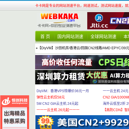
卡卡网是专业的网站测速平台，网速测试，测试网站速度，就来
首 页
国内网站测速
全球网站测速
本
●
【DiyVM】沙田机房/香港云/回国CN2线路/AMD EPYC/39
DiyVM：香港VPS惊爆价36元一月
一一云主机 24元
弹性云主机仅58元
CN2 GIA/1000M
5M CN2 GIA云主机 24元起
海外云低至2折 29
一一一云主机 26元起一一一
【高防CDN】智