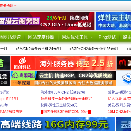
卡卡网 ~
地网站测速
网站速度诊断
网站优化工具
Ping测试
路
元一月
●
5M/CN2海外云主机 24元/月
●
BGP+CN2海外云 低至25元/月
●
 3折起一一
海外主机 5M CN2 低至$2/月
菠萝云-香港4
bps $111/月
恒创科技一海外服务器●高速稳定
亿人互联-津/京
8/年
快网-弹性云主机仅58元
美云-深圳东莞
能JA4指纹防护
█国内多线BGP高防CDN-99元█
10M CN2海外