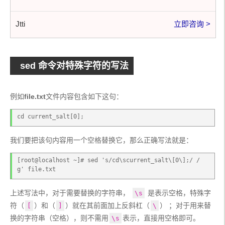
Jtti
立即咨询 >
sed 命令对特殊字符的写法
例如
file.txt
文件内容包含如下这句：
cd current_salt[0];
我们要把该句内容用一个空格替换它，那么正确写法就是：
[root@localhost ~]# sed 's/cd\scurrent_salt\[0\];/ /
g' file.txt
上述写法中，对于需要替换的字符串， 
 是表示空格，特殊字
\s
符（
）和（
）就在其前面加上反斜杠（
） ；对于用来替
[
]
\
换的字符串（空格），则不需用
表示，直接用空格即可。
\s