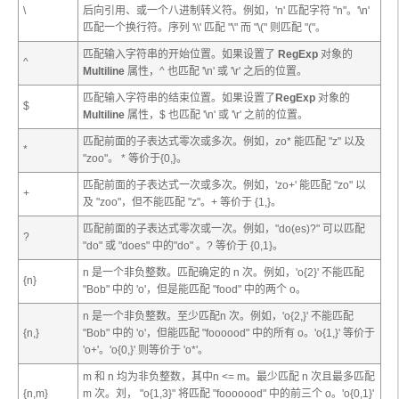
\
后向引用、或一个八进制转义符。例如，'n' 匹配字符 "n"。'\n'
匹配一个换行符。序列 '\\' 匹配 "\" 而 "\(" 则匹配 "("。
匹配输入字符串的开始位置。如果设置了
RegExp
对象的
^
Multiline
属性，^ 也匹配 '\n' 或 '\r' 之后的位置。
匹配输入字符串的结束位置。如果设置了
RegExp
对象的
$
Multiline
属性，$ 也匹配 '\n' 或 '\r' 之前的位置。
匹配前面的子表达式零次或多次。例如，zo* 能匹配 "z" 以及
*
"zoo"。 * 等价于{0,}。
匹配前面的子表达式一次或多次。例如，'zo+' 能匹配 "zo" 以
+
及 "zoo"，但不能匹配 "z"。+ 等价于 {1,}。
匹配前面的子表达式零次或一次。例如，"do(es)?" 可以匹配
?
"do" 或 "does" 中的"do" 。? 等价于 {0,1}。
n
是一个非负整数。匹配确定的
n
次。例如，'o{2}' 不能匹配
{
n
}
"Bob" 中的 'o'，但是能匹配 "food" 中的两个 o。
n
是一个非负整数。至少匹配
n
次。例如，'o{2,}' 不能匹配
{
n
,}
"Bob" 中的 'o'，但能匹配 "foooood" 中的所有 o。'o{1,}' 等价于
'o+'。'o{0,}' 则等价于 'o*'。
m
和
n
均为非负整数，其中
n
<=
m
。最少匹配
n
次且最多匹配
{
n
,
m
}
m
次。刘， "o{1,3}" 将匹配 "fooooood" 中的前三个 o。'o{0,1}'