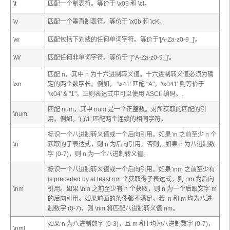
\t
匹配一个制表符。等价于 \x09 和 \cI。
\v
匹配一个垂直制表符。等价于 \x0b 和 \cK。
\w
匹配包括下划线的任何单词字符。等价于'[A-Za-z0-9_]'。
\W
匹配任何非单词字符。等价于 '[^A-Za-z0-9_]'。
匹配
n
，其中
n
为十六进制转义值。十六进制转义值必须为确
\x
n
定的两个数字长。例如， '\x41' 匹配 "A"。'\x041' 则等价于
'\x04' & "1"。正则表达式中可以使用 ASCII 编码。.
匹配
num
，其中
num
是一个正整数。对所获取的匹配的引
\
num
用。例如，'(.)\1' 匹配两个连续的相同字符。
标识一个八进制转义值或一个后向引用。如果 \
n
之前至少
n
个
\
n
获取的子表达式，则
n
为后向引用。否则，如果
n
为八进制数
字 (0-7)，则
n
为一个八进制转义值。
标识一个八进制转义值或一个后向引用。如果 \
nm
之前至少有
is preceded by at least
nm
个获取得子表达式，则
nm
为后向
\
nm
引用。如果 \
nm
之前至少有
n
个获取，则
n
为一个后跟文字
m
的后向引用。如果前面的条件都不满足，若
n
和
m
均为八进
制数字 (0-7)，则 \
nm
将匹配八进制转义值
nm
。
如果
n
为八进制数字 (0-3)，且
m
和
l
均为八进制数字 (0-7)，
\
nml