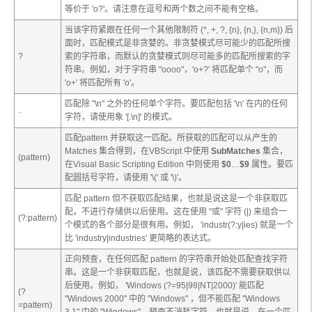
等价于 'o?'。请注意在逗号和两个数之间不能有空格。
当该字符紧跟在任何一个其他限制符 (*, +, ?, {
n
}, {
n
,}, {
n
,
m
}) 后
面时，匹配模式是非贪婪的。非贪婪模式尽可能少的匹配所搜
?
索的字符串，而默认的贪婪模式则尽可能多的匹配所搜索的字
符串。例如，对于字符串 "oooo"，'o+?' 将匹配单个 "o"，而
'o+' 将匹配所有 'o'。
匹配除 "\n" 之外的任何单个字符。要匹配包括 '\n' 在内的任何
.
字符，请使用象 '[.\n]' 的模式。
匹配
pattern
并获取这一匹配。所获取的匹配可以从产生的
Matches 集合得到，在VBScript 中使用
SubMatches
集合，
(
pattern
)
在Visual Basic Scripting Edition 中则使用
$0
…
$9
属性。要匹
配圆括号字符，请使用 '\(' 或 '\)'。
匹配
pattern
但不获取匹配结果，也就是说这是一个非获取匹
配，不进行存储供以后使用。这在使用 "或" 字符 (|) 来组合一
(?:
pattern
)
个模式的各个部分是很有用。例如， 'industr(?:y|ies) 就是一个
比 'industry|industries' 更简略的表达式。
正向预查，在任何匹配
pattern
的字符串开始处匹配查找字符
串。这是一个非获取匹配，也就是说，该匹配不需要获取供以
后使用。例如， 'Windows (?=95|98|NT|2000)' 能匹配
(?
"Windows 2000" 中的 "Windows" ，但不能匹配 "Windows
=
pattern
)
3.1" 中的 "Windows"。预查不消耗字符，也就是说，在一个匹