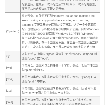
配发生后，在最后一次匹配之后立即开始下一次匹配的搜索，
而不是从包含预查的字符之后开始。
负向预查，在任何不匹配Negative lookahead matches the
search string at any point where a string not matching
pattern
的字符串开始处匹配查找字符串。这是一个非获取匹
配，也就是说，该匹配不需要获取供以后使用。例如'Windows
(?!
pattern
)
(?!95|98|NT|2000)' 能匹配 "Windows 3.1" 中的 "Windows"，
但不能匹配 "Windows 2000" 中的 "Windows"。预查不消耗字
符，也就是说，在一个匹配发生后，在最后一次匹配之后立即
开始下一次匹配的搜索，而不是从包含预查的字符之后开始
匹配
x
或
y
。例如，'z|food' 能匹配 "z" 或 "food"。'(z|f)ood' 则
x
|
y
匹配 "zood" 或 "food"。
字符集合。匹配所包含的任意一个字符。例如， '[abc]' 可以匹
[
xyz
]
配 "plain" 中的 'a'。
负值字符集合。匹配未包含的任意字符。例如， '[^abc]' 可以
[^
xyz
]
匹配 "plain" 中的'p'。
字符范围。匹配指定范围内的任意字符。例如，'[a-z]' 可以匹
[
a-z
]
配 'a' 到 'z' 范围内的任意小写字母字符。
负值字符范围。匹配任何不在指定范围内的任意字符。例
[^
a-z
]
如，'[^a-z]' 可以匹配任何不在 'a' 到 'z' 范围内的任意字符。