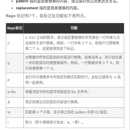
pattern
指的是需要替换的内容，语法需符合正则表达式写法。
replacement
指的是用来替换的内容。
flags
 标记有7个，各标记及功能如下表所示。
flags标记
功能
1~512 之间的数字，表示指定要替换的字符串在一行中第几次
n
出现时才进行替换，例如，一行中有 3 个 A，但用户只想替换
第二个 A，这是就用到这个标记。
对数据中所有匹配到的内容进行替换，如果没有 g，则只会在第
g
一次匹配成功时做替换操作。例如，一行数据中有 3 个 A，则
只会替换第一个 A。
会打印与替换命令中指定的模式匹配的行。此标记通常与 -n 选
p
项一起使用。
w file
将缓冲区中的内容写到指定的 file 文件中。
&
用正则表达式匹配的内容进行替换。
\n
匹配第 n 个子串，该子串之前在 pattern 中用 \(\) 指定。
\
转义（转义替换部分包含：&、\ 等）。