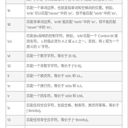
匹配一个单词边界，也就是指单词和空格间的位置。例如，
\b
'er\b' 可以匹配"never" 中的 'er'，但不能匹配 "verb" 中的 'er'。
匹配非单词边界。'er\B' 能匹配 "verb" 中的 'er'，但不能匹配
\B
"never" 中的 'er'。
匹配由
x
指明的控制字符。例如， \cM 匹配一个 Control-M 或
\c
x
回车符。
x
的值必须为 A-Z 或 a-z 之一。否则，将 c 视为一个
原义的 'c' 字符。
\d
匹配一个数字字符。等价于 [0-9]。
\D
匹配一个非数字字符。等价于 [^0-9]。
\f
匹配一个换页符。等价于 \x0c 和 \cL。
\n
匹配一个换行符。等价于 \x0a 和 \cJ。
\r
匹配一个回车符。等价于 \x0d 和 \cM。
匹配任何空白字符，包括空格、制表符、换页符等等。等价于
\s
[ \f\n\r\t\v]。
\S
匹配任何非空白字符。等价于 [^ \f\n\r\t\v]。