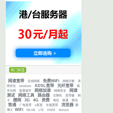
热门标签
网速宽带
免费WiFi
无线网络
网络诊断
系
ADSL宽带
光纤宽带
统优化
windows
城
网络加速
网速
市光网
智慧城市
网络安全
测试
网络工具
路由器
交换机
宽带猫
网
蹭网
3G
4G
资费
卡
电信
联通
移动
铁通
浏览器
广电宽带
e家宽
长城宽带
鹏
WiFi
博士
WLAN
LTE
HSPA
Verizon