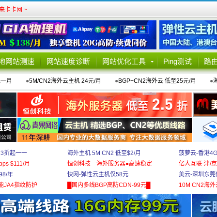
卡卡网 ~
地网站测速
网站速度诊断
网站优化工具
Ping测试
路
元一月
●
5M/CN2海外云主机 24元/月
●
BGP+CN2海外云 低至25元/月
●
 3折起一一
海外主机 5M CN2 低至$2/月
菠萝云-香港4
bps $111/月
恒创科技一海外服务器●高速稳定
亿人互联-津/京
8/年
快网-弹性云主机仅58元
美云-深圳东莞
能JA4指纹防护
█国内多线BGP高防CDN-99元█
10M CN2海外