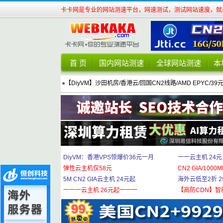
卡卡网是专业的网站测速平台，网速测试，测试网站速度，就来
首 页
国内网站测速
全球网站测速
本
●
【DiyVM】沙田机房/香港云/回国CN2线路/AMD EPYC/39
DiyVM：香港VPS惊爆价36元一月
一一云主机 24元
弹性云主机仅58元
CN2 GIA/1000M
5M CN2 GIA云主机 24元起
海外云低至2折 29
一一一云主机 26元起一一一
【高防CDN】智