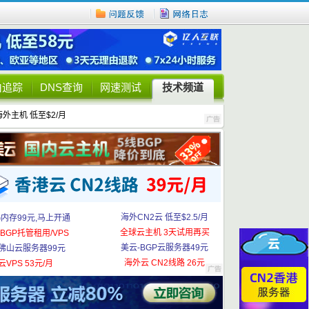
由追踪
DNS查询
网速测试
技术频道
海外主机 低至$2/月
海外CN2云 低至$2.5/月
G内存99元,马上开通
全球云主机 3天试用再买
BGP托管租用/VPS
美云-BGP云服务器49元
佛山云服务器99元
海外云 CN2线路 26元
云VPS 53元/月