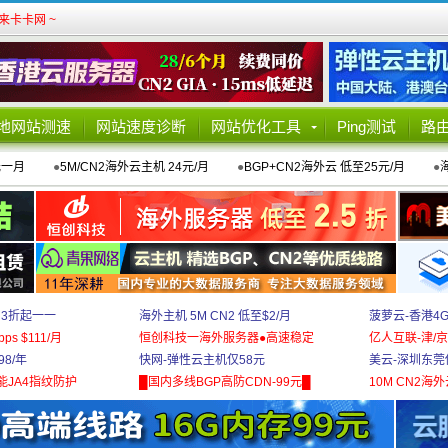
卡卡网 ~
地网站测速
网站速度诊断
网站优化工具
Ping测试
路
元一月
●
5M/CN2海外云主机 24元/月
●
BGP+CN2海外云 低至25元/月
●
 3折起一一
海外主机 5M CN2 低至$2/月
菠萝云-香港4
bps $111/月
恒创科技一海外服务器●高速稳定
亿人互联-津/京
8/年
快网-弹性云主机仅58元
美云-深圳东莞
能JA4指纹防护
█国内多线BGP高防CDN-99元█
10M CN2海外