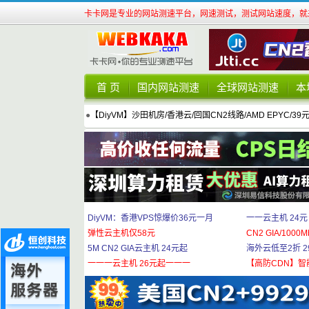
卡卡网是专业的网站测速平台，网速测试，测试网站速度，就来
首 页
国内网站测速
全球网站测速
本
●
【DiyVM】沙田机房/香港云/回国CN2线路/AMD EPYC/39
DiyVM：香港VPS惊爆价36元一月
一一云主机 24元
弹性云主机仅58元
CN2 GIA/1000M
5M CN2 GIA云主机 24元起
海外云低至2折 29
一一一云主机 26元起一一一
【高防CDN】智