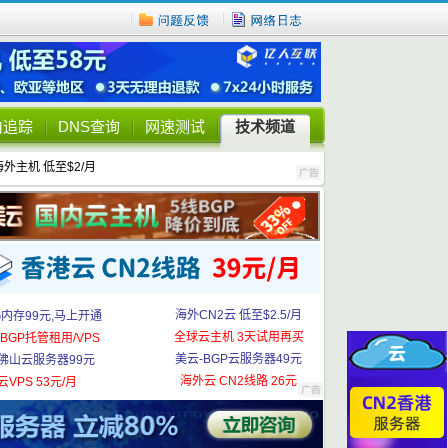
由追踪
DNS查询
网速测试
技术频道
海外主机 低至$2/月
海外CN2云 低至$2.5/月
G内存99元,马上开通
全球云主机 3天试用再买
BGP托管租用/VPS
美云-BGP云服务器49元
佛山云服务器99元
海外云 CN2线路 26元
云VPS 53元/月