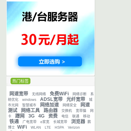
热门标签
网速宽带
免费WiFi
无线网络
网络诊断
系
ADSL宽带
光纤宽带
统优化
windows
城
网络加速
网速
市光网
智慧城市
网络安全
测试
网络工具
路由器
交换机
宽带猫
网
蹭网
3G
4G
资费
卡
电信
联通
移动
铁通
浏览器
广电宽带
e家宽
长城宽带
鹏
WiFi
博士
WLAN
LTE
HSPA
Verizon