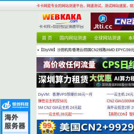
卡卡网是专业的网站测速平台，网速测试，测试网站速度，就来
首 页
国内网站测速
全球网站测速
本
●
【DiyVM】沙田机房/香港云/回国CN2线路/AMD EPYC/39
DiyVM：香港VPS惊爆价36元一月
一一云主机 24元
弹性云主机仅58元
CN2 GIA/1000M
5M CN2 GIA云主机 24元起
海外云低至2折 29
一一一云主机 26元起一一一
【高防CDN】智