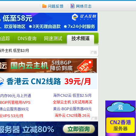
由追踪
DNS查询
网速测试
技术频道
海外主机 低至$2/月
海外CN2云 低至$2.5/月
G内存99元,马上开通
全球云主机 3天试用再买
BGP托管租用/VPS
美云-BGP云服务器49元
佛山云服务器99元
海外云 CN2线路 26元
云VPS 53元/月