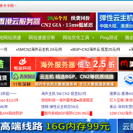
卡卡网 ~
地网站测速
网站速度诊断
网站优化工具
Ping测试
路
元一月
●
5M/CN2海外云主机 24元/月
●
BGP+CN2海外云 低至25元/月
●
 3折起一一
海外主机 5M CN2 低至$2/月
菠萝云-香港4
bps $111/月
恒创科技一海外服务器●高速稳定
亿人互联-津/京
8/年
快网-弹性云主机仅58元
美云-深圳东莞
能JA4指纹防护
█国内多线BGP高防CDN-99元█
10M CN2海外