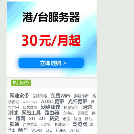
热门标签
网速宽带
免费WiFi
无线网络
网络诊断
系
ADSL宽带
光纤宽带
统优化
windows
城
网络加速
网速
市光网
智慧城市
网络安全
测试
网络工具
路由器
交换机
宽带猫
网
蹭网
3G
4G
资费
卡
电信
联通
移动
铁通
浏览器
广电宽带
e家宽
长城宽带
鹏
WiFi
博士
WLAN
LTE
HSPA
Verizon