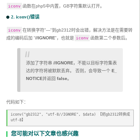
函数在php5中内置，GB字符集默认打开。
iconv
2. iconv()错误
在转换字符”—”到gb2312时会出错，解决方法是在需要转
iconv
成的编码后加 “
//IGNORE
”，也就是
函数第二个参数后。
iconv
添加了字符串 
//IGNORE
，不能以目标字符集表
达的字符将被默默丢弃。 否则，会导致一个 
E_
NOTICE
并返回 
false
。
代码如下：
iconv("gb2312", "utf-8//IGNORE", $data) 【把gb2312转换成
utf-8】
您可能对以下文章也感兴趣