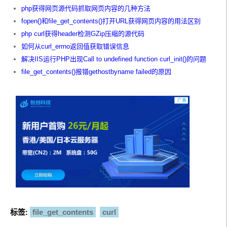
php获得网页源代码抓取网页内容的几种方法
fopen()和file_get_contents()打开URL获得网页内容的用法区别
php curl获得header检测GZip压缩的源代码
如何从curl_errno返回值获取错误信息
解决IIS运行PHP出现Call to undefined function curl_init()的问题
file_get_contents()报错gethostbyname failed的原因
标签:
file_get_contents
curl