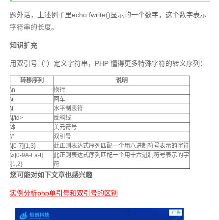
题外话，上述例子里echo fwrite()显示的一个数字，这个数字表示
字符串的长度。
知识扩充
用双引号（"）定义字符串，PHP 懂得更多特殊字符的转义序列：
转移序列
说明
\n
换行
\r
回车
\t
水平制表符
\[/td>
反斜线
\$
美元符号
\"
双引号
\[0-7]{1,3}
此正则表达式序列匹配一个用八进制符号表示的字符
\x[0-9A-Fa-f]
此正则表达式序列匹配一个用十六进制符号表示的字
{1,2}
符
您可能对如下文章也感兴趣
实例分析php单引号和双引号的区别