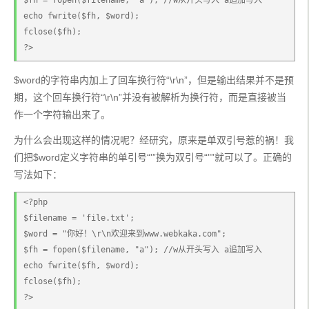
$fh = fopen($filename, "a"); //w从开头写入 a追加写入
echo fwrite($fh, $word);
fclose($fh);
?>
$word的字符串内加上了回车换行符“\r\n”，但是输出结果并不是预
期，这个回车换行符“\r\n”并没有被解析为换行符，而是直接被当
作一个字符输出来了。
为什么会出现这样的情况呢？经研究，原来是单双引号惹的祸！我
们把$word定义字符串的单引号“'”换为双引号“"”就可以了。正确的
写法如下：
<?php
$filename = 'file.txt';
$word = "你好！\r\n欢迎来到www.webkaka.com";
$fh = fopen($filename, "a"); //w从开头写入 a追加写入
echo fwrite($fh, $word);
fclose($fh);
?>