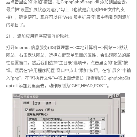
后点击里面的“添加”按钮，把C:\php\php5isapi.dll 添加到里面去。
最后把“设置扩展状态为运行”勾上（也就是启用对PHP文件的支
持），确定便可。现在可以在“Web 服务扩展”列表中看到刚刚添加
的项目了。
2）、添加应用程序配置PHP映射。
打开Internet 信息服务(IIS)管理器－>本地计算机－>网站－>默认
网站。右击默认网站，选择右键菜单里面的属性，会出现网站的属
性设置窗口。然后我们选择“主目录”选项卡，点击里面的“配置”按
钮。然后在“应用程序配置”窗口中点击“添加”按钮，在“扩展名”中输
入“php”，在“可执行文件”中将上面步骤1）所提到的C:\php\php5is
api.dll 添加到里面去，动作限制为“GET,HEAD,POST”。