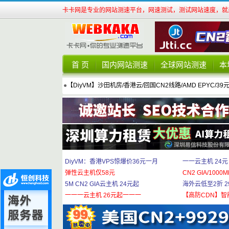
卡卡网是专业的网站测速平台，网速测试，测试网站速度，就来
首 页
国内网站测速
全球网站测速
本
●
【DiyVM】沙田机房/香港云/回国CN2线路/AMD EPYC/39
DiyVM：香港VPS惊爆价36元一月
一一云主机 24元
弹性云主机仅58元
CN2 GIA/1000M
5M CN2 GIA云主机 24元起
海外云低至2折 29
一一一云主机 26元起一一一
【高防CDN】智