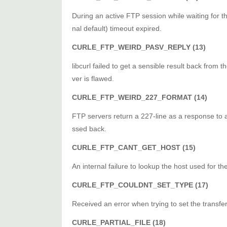
During an active FTP session while waiting fo
nal default) timeout expired.
CURLE_FTP_WEIRD_PASV_REPLY (13)
libcurl failed to get a sensible result back fro
ver is flawed.
CURLE_FTP_WEIRD_227_FORMAT (14)
FTP servers return a 227-line as a response to a 
ssed back.
CURLE_FTP_CANT_GET_HOST (15)
An internal failure to lookup the host used for t
CURLE_FTP_COULDNT_SET_TYPE (17)
Received an error when trying to set the transfe
CURLE_PARTIAL_FILE (18)