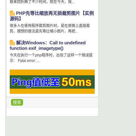
致来回折腾了不少时间，就在今天，我...
PHP先等比缩放再无损裁剪图片【实例
源码】
很多人在使用程序裁剪图片时，是在原图上直接裁
剪，理想的做法是先等比缩小图片，再把...
解决Windows：Call to undefined
function exif_imagetype()
今天在执行一个php程序时，出现了这样一个错误提
示： Fatal error: ...
搜索