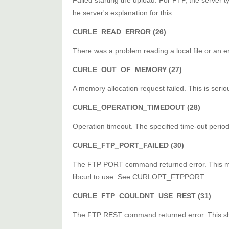
Failed starting the upload. For FTP, the server 
he server's explanation for this.
CURLE_READ_ERROR (26)
There was a problem reading a local file or an e
CURLE_OUT_OF_MEMORY (27)
A memory allocation request failed. This is seri
CURLE_OPERATION_TIMEDOUT (28)
Operation timeout. The specified time-out perio
CURLE_FTP_PORT_FAILED (30)
The FTP PORT command returned error. This mos
libcurl to use. See CURLOPT_FTPPORT.
CURLE_FTP_COULDNT_USE_REST (31)
The FTP REST command returned error. This sho