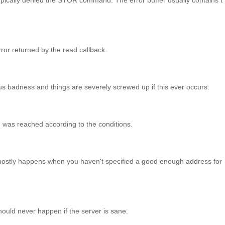
typically denied the STOR command. The error buffer usually contains t
rror returned by the read callback.
ous badness and things are severely screwed up if this ever occurs.
d was reached according to the conditions.
tly happens when you haven't specified a good enough address for 
uld never happen if the server is sane.