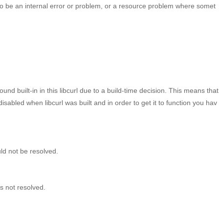
ely to be an internal error or problem, or a resource problem where somet
und built-in in this libcurl due to a build-time decision. This means that 
disabled when libcurl was built and in order to get it to function you hav
ld not be resolved.
s not resolved.