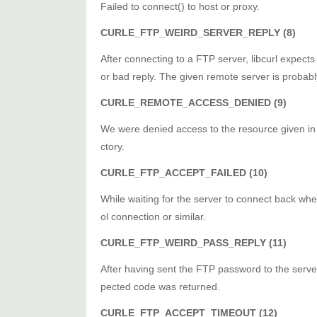
Failed to connect() to host or proxy.
CURLE_FTP_WEIRD_SERVER_REPLY (8)
After connecting to a FTP server, libcurl expects 
or bad reply. The given remote server is probab
CURLE_REMOTE_ACCESS_DENIED (9)
We were denied access to the resource given in 
ctory.
CURLE_FTP_ACCEPT_FAILED (10)
While waiting for the server to connect back wh
ol connection or similar.
CURLE_FTP_WEIRD_PASS_REPLY (11)
After having sent the FTP password to the server,
pected code was returned.
CURLE_FTP_ACCEPT_TIMEOUT (12)