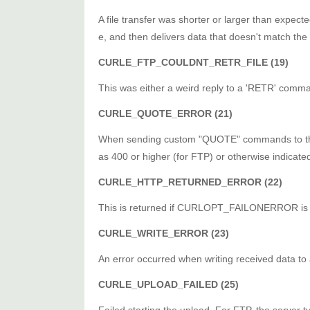
A file transfer was shorter or larger than expect
e, and then delivers data that doesn't match the 
CURLE_FTP_COULDNT_RETR_FILE (19)
This was either a weird reply to a 'RETR' comma
CURLE_QUOTE_ERROR (21)
When sending custom "QUOTE" commands to the 
as 400 or higher (for FTP) or otherwise indicat
CURLE_HTTP_RETURNED_ERROR (22)
This is returned if CURLOPT_FAILONERROR is se
CURLE_WRITE_ERROR (23)
An error occurred when writing received data to a 
CURLE_UPLOAD_FAILED (25)