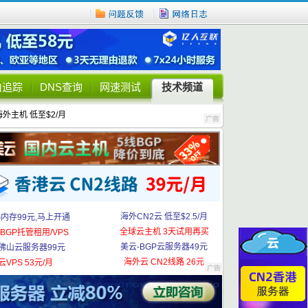
由追踪
DNS查询
网速测试
技术频道
海外主机 低至$2/月
海外CN2云 低至$2.5/月
G内存99元,马上开通
全球云主机 3天试用再买
BGP托管租用/VPS
美云-BGP云服务器49元
佛山云服务器99元
海外云 CN2线路 26元
云VPS 53元/月