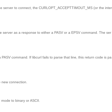
r the server to connect, the CURLOPT_ACCEPTTIMOUT_MS (or the inter
m the server as a response to either a PASV or a EPSV command. The ser
PASV command. If libcurl fails to parse that line, this return code is pa
he new connection.
r mode to binary or ASCII.