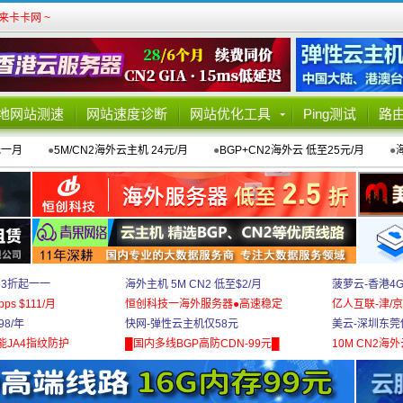
卡卡网 ~
地网站测速
网站速度诊断
网站优化工具
Ping测试
路
元一月
●
5M/CN2海外云主机 24元/月
●
BGP+CN2海外云 低至25元/月
●
 3折起一一
海外主机 5M CN2 低至$2/月
菠萝云-香港4
bps $111/月
恒创科技一海外服务器●高速稳定
亿人互联-津/京
8/年
快网-弹性云主机仅58元
美云-深圳东莞
能JA4指纹防护
█国内多线BGP高防CDN-99元█
10M CN2海外