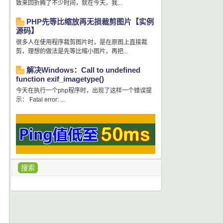
致来回折腾了不少时间，就在今天，我...
PHP先等比缩放再无损裁剪图片【实例
源码】
很多人在使用程序裁剪图片时，是在原图上直接裁
剪，理想的做法是先等比缩小图片，再把...
解决Windows：Call to undefined
function exif_imagetype()
今天在执行一个php程序时，出现了这样一个错误提
示： Fatal error: ...
搜索