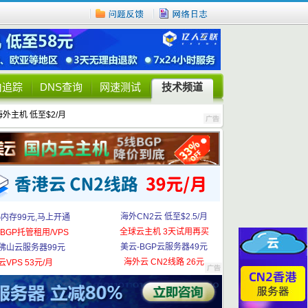
由追踪
DNS查询
网速测试
技术频道
海外主机 低至$2/月
海外CN2云 低至$2.5/月
G内存99元,马上开通
全球云主机 3天试用再买
BGP托管租用/VPS
美云-BGP云服务器49元
佛山云服务器99元
海外云 CN2线路 26元
云VPS 53元/月