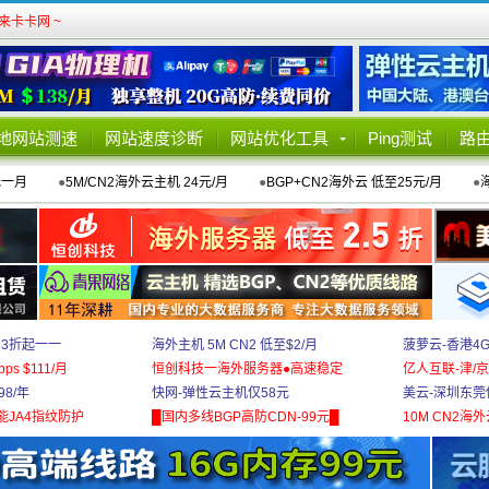
卡卡网 ~
地网站测速
网站速度诊断
网站优化工具
Ping测试
路
元一月
●
5M/CN2海外云主机 24元/月
●
BGP+CN2海外云 低至25元/月
●
 3折起一一
海外主机 5M CN2 低至$2/月
菠萝云-香港4
bps $111/月
恒创科技一海外服务器●高速稳定
亿人互联-津/京
8/年
快网-弹性云主机仅58元
美云-深圳东莞
能JA4指纹防护
█国内多线BGP高防CDN-99元█
10M CN2海外