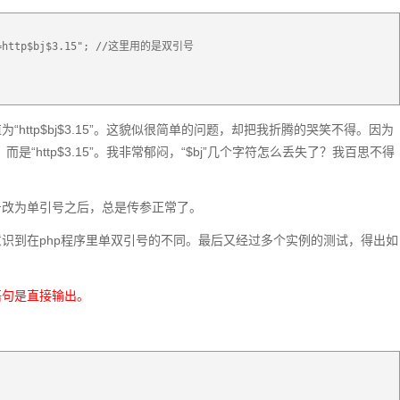
p?q=http$bj$3.15"; //这里用的是双引号
“http$bj$3.15”。这貌似很简单的问题，却把我折腾的哭笑不得。因为
15”，而是“http$3.15”。我非常郁闷，“$bj”几个字符怎么丢失了？我百思不得
号改为单引号之后，总是传参正常了。
识到在php程序里单双引号的不同。最后又经过多个实例的测试，得出如
语句是直接输出。