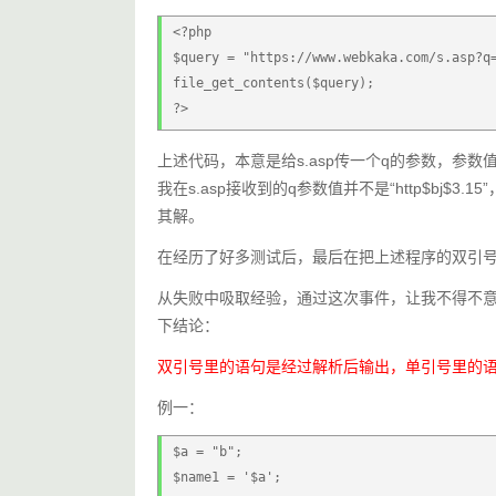
<?php
$query = "https://www.webkaka.com/s.as
file_get_contents($query);
?>
上述代码，本意是给s.asp传一个q的参数，参数值为
我在s.asp接收到的q参数值并不是“http$bj$3.
其解。
在经历了好多测试后，最后在把上述程序的双引
从失败中吸取经验，通过这次事件，让我不得不意
下结论：
双引号里的语句是经过解析后输出，单引号里的
例一：
$a = "b";
$name1 = '$a';