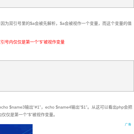
e2 输出为b，因为双引号里的$a会被先解析，$a会被视作一个变量，而这个变量的值
双引号内仅仅是第一个“$”被视作变量
1”，echo $name3输出“#1”，echo $name4输出“$1”。从这可以看出php会把
内仅仅是第一个“$”被视作变量。