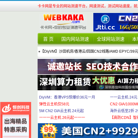
卡卡网是专业的网站测速平台，网速测试，测试网站速度，就来
首 页
国内网站测速
全球网站测速
本
●
【DiyVM】沙田机房/香港云/回国CN2线路/AMD EPYC/39
DiyVM：香港VPS惊爆价36元一月
一一云主机 24元
弹性云主机仅58元
CN2 GIA/1000M
5M CN2 GIA云主机 24元起
海外云低至2折 29
一一一云主机 26元起一一一
【高防CDN】智