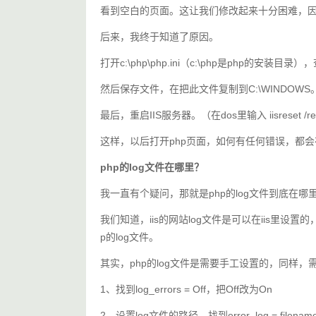
看到空白的页面。这让我们修改起来十分困难，
后来，我终于知道了原因。
打开c:\php\php.ini（c:\php是php的安装目录），查
然后保存文件，在把此文件复制到C:\WINDOWS
最后，重启IIS服务器。（在dos里输入 iisreset /re
这样，以后打开php页面，如何有任何错误，都会
php的log文件在哪里？
我一直有个疑问，那就是php的log文件到底在哪
我们知道，iis的网站log文件是可以在iis里设置的，默
p的log文件。
其实，php的log文件是需要手工设置的，同样，需要
1、找到log_errors = Off，把Off改为On
2、设置log文件的路径，找到error_log = filenam