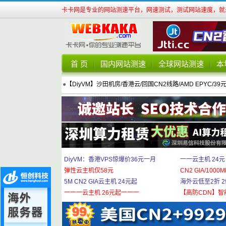
卡卡网是专业的网站测速平台，网速测试，测试网站速度，就来
首 页
国内网站测速
全球网站测速
本
●
【DiyVM】沙田机房/香港云/回国CN2线路/AMD EPYC/39
DiyVM：香港VPS惊爆价36元一月
一一云主机 24元
弹性云主机仅58元
CN2 GIA/1000M
5M CN2 GIA云主机 24元起
海外云低至2折 29
一一一云主机 26元起一一一
【高防CDN】智