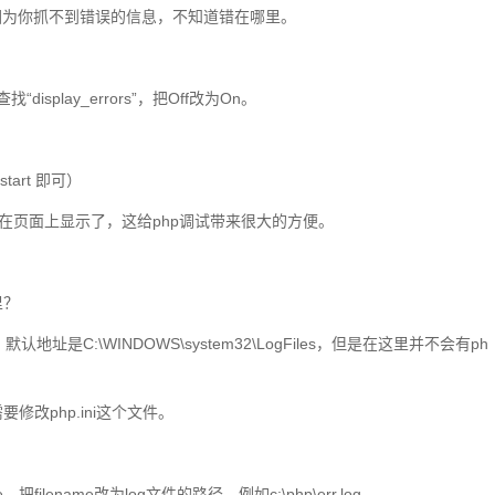
因为你抓不到错误的信息，不知道错在哪里。
找“display_errors”，把Off改为On。
。
start 即可）
在页面上显示了，这给php调试带来很大的方便。
里？
认地址是C:\WINDOWS\system32\LogFiles，但是在这里并不会有ph
修改php.ini这个文件。
e，把filename改为log文件的路径，例如c:\php\err.log。