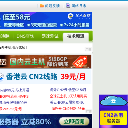
由追踪
DNS查询
网速测试
技术频道
海外主机 低至$2/月
海外CN2云 低至$2.5/月
G内存99元,马上开通
全球云主机 3天试用再买
BGP托管租用/VPS
美云-BGP云服务器49元
佛山云服务器99元
海外云 CN2线路 26元
云VPS 53元/月