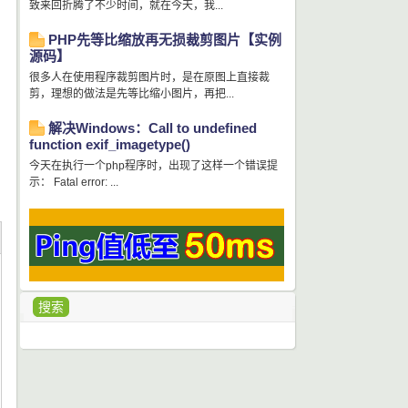
致来回折腾了不少时间，就在今天，我...
PHP先等比缩放再无损裁剪图片【实例
源码】
很多人在使用程序裁剪图片时，是在原图上直接裁
剪，理想的做法是先等比缩小图片，再把...
解决Windows：Call to undefined
function exif_imagetype()
今天在执行一个php程序时，出现了这样一个错误提
示： Fatal error: ...
搜索