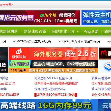
卡卡网 ~
地网站测速
网站速度诊断
网站优化工具
Ping测试
路
元一月
●
5M/CN2海外云主机 24元/月
●
BGP+CN2海外云 低至25元/月
●
 3折起一一
海外主机 5M CN2 低至$2/月
菠萝云-香港4
bps $111/月
恒创科技一海外服务器●高速稳定
亿人互联-津/京
8/年
快网-弹性云主机仅58元
美云-深圳东莞
能JA4指纹防护
█国内多线BGP高防CDN-99元█
10M CN2海外