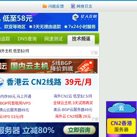
由追踪
DNS查询
网速测试
技术频道
海外主机 低至$2/月
海外CN2云 低至$2.5/月
G内存99元,马上开通
全球云主机 3天试用再买
BGP托管租用/VPS
美云-BGP云服务器49元
佛山云服务器99元
海外云 CN2线路 26元
云VPS 53元/月