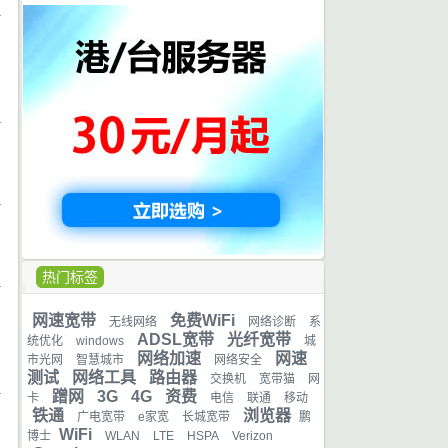
日
日
日
热门标签
日
网速宽带
免费WiFi
无线网络
网络诊断
系
ADSL宽带
光纤宽带
统优化
windows
城
网络加速
网速
市光网
智慧城市
网络安全
测试
网络工具
路由器
交换机
宽带猫
网
蹭网
3G
4G
资费
卡
电信
联通
移动
铁通
浏览器
日
广电宽带
e家宽
长城宽带
鹏
WiFi
博士
WLAN
LTE
HSPA
Verizon