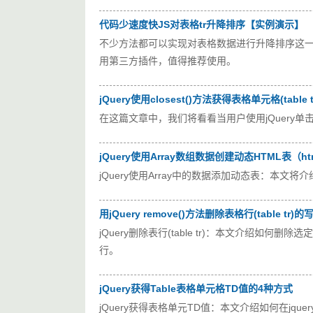
代码少速度快JS对表格tr升降排序【实例演示】
不少方法都可以实现对表格数据进行升降排序这一
用第三方插件，值得推荐使用。
jQuery使用closest()方法获得表格单元格(table 
在这篇文章中，我们将看看当用户使用jQuery单击单
jQuery使用Array数组数据创建动态HTML表（html
jQuery使用Array中的数据添加动态表：本文将介绍
用jQuery remove()方法删除表格行(table tr)的
jQuery删除表行(table tr)：本文介绍如何删除选定
行。
jQuery获得Table表格单元格TD值的4种方式
jQuery获得表格单元TD值：本文介绍如何在jque