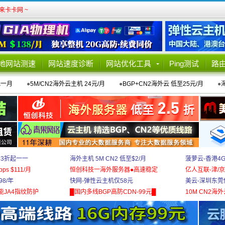
卡卡网 ~
地网站测速
网站速度诊断
网站优化工具
Ping测试
路
元一月
●
5M/CN2海外云主机 24元/月
●
BGP+CN2海外云 低至25元/月
●
 3折起一一
海外主机 5M CN2 低至$2/月
菠萝云-香港4
bps $111/月
恒创科技一海外服务器●高速稳定
亿人互联-津/京
8/年
快网-弹性云主机仅58元
美云-深圳东莞
能JA4指纹防护
█国内多线BGP高防CDN-99元█
10M CN2海外