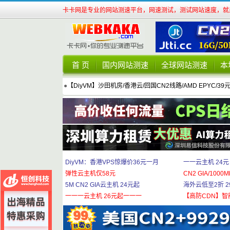
卡卡网是专业的网站测速平台，网速测试，测试网站速度，就来
首 页
国内网站测速
全球网站测速
本
●
【DiyVM】沙田机房/香港云/回国CN2线路/AMD EPYC/39
DiyVM：香港VPS惊爆价36元一月
一一云主机 24元
弹性云主机仅58元
CN2 GIA/1000M
5M CN2 GIA云主机 24元起
海外云低至2折 29
一一一云主机 26元起一一一
【高防CDN】智