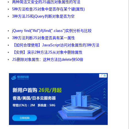
两种简洁又安全的JS遍历对象属性的写法
5种方法检查JS对象中是否存在某个键(属性)
3种方法JS和jQuery判断对象是否为空
jQuery find("#id")与find(".class")实例分析与比较
3种方法判断JS对象是否具有某一属性
【如何合理使用】JavaScript访问对象属性的3种方法
【实例】演示2种方法JS从对象中删除属性
JS删除对象属性：这种方法比delete快50倍