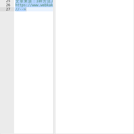
25
文
章
来
源
：
3
种
方
法
JS
和
jQuery
判
断
对
象
是
否
为
空
26
https://www.webkaka.com/tutorial/js/2022/0512140/
27
//-->