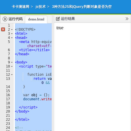
>
>
卡卡测速网
js技术
3种方法JS和jQuery判断对象是否为空
运行结果
运行代码
demo.html
添加收藏
下载源代码
|
1
2
<
!DOCTYPE>
3
<
html
>
4
<
head
>
5
<
meta
http-equiv
=
"Content-Type"
content
=
"text/html; 
charset=utf-8"
/>
6
<
title
>
</
title
>
7
</
head
>
8
9
<
body
>
10
<
script
type
=
"text/javascript"
>
11
12
function
isEmptyObject
(
value
)
{
13
return
value
&&
Object
.
keys
(
value
)
.
length
===
0
&&
value
.
constructor
===
Object
;
14
}
15
16
var
obj
=
{
}
;
17
document
.
write
(
isEmptyObject
(
obj
))
;
18
19
</
script
>
20
</
body
>
21
22
</
html
>
23
24
<!--