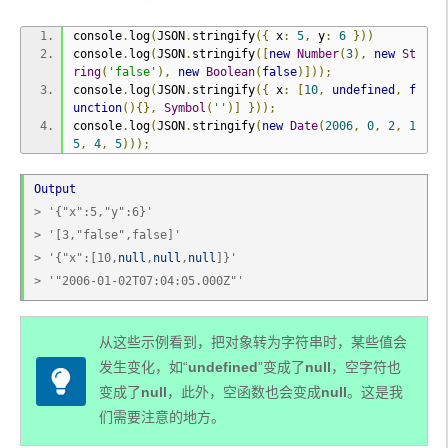
console
.
log
(
JSON
.
stringify
({
 x
:
5
,
 y
:
6
}))
console
.
log
(
JSON
.
stringify
([
new
Number
(
3
),
new
St
ring
(
'false'
),
new
Boolean
(
false
)]));
console
.
log
(
JSON
.
stringify
({
 x
:
[
10
,
undefined
,
f
unction
(){},
Symbol
(
''
)]
}));
console
.
log
(
JSON
.
stringify
(
new
Date
(
2006
,
0
,
2
,
1
5
,
4
,
5
)));
Output
> '{"x":5,"y":6}'
> '[3,"false",false]'
> '{"x":[10,
null
,
null
,
null
]}'
> '"2006-01-02T07:04:05.000Z"'
从这些示例看到，把对象转为字符串时，某些值会
发生变化，如“
undefined
”变成了
null
，空字符也
变成了
null
，此外，空函数也会变成
null
。这是我
们需要注意的地方。