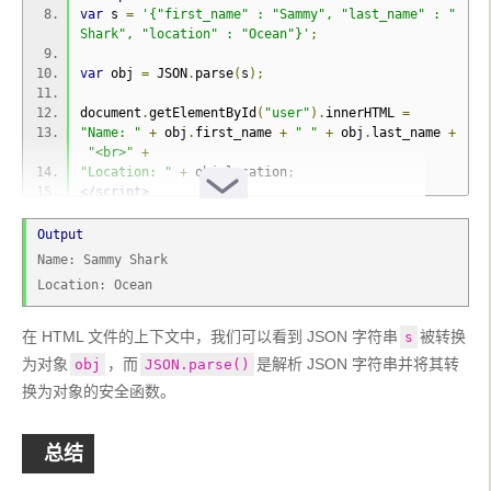
var
 s 
=
'{"first_name" : "Sammy", "last_name" : "
Shark", "location" : "Ocean"}'
;
var
 obj 
=
 JSON
.
parse
(
s
);
document
.
getElementById
(
"user"
).
innerHTML 
=
"Name: "
+
 obj
.
first_name 
+
" "
+
 obj
.
last_name 
+
"<br>"
+
"Location: "
+
 obj
.
location
;
</script>
</body>
Output
</html>
Name: Sammy Shark
Location: Ocean
在 HTML 文件的上下文中，我们可以看到 JSON 字符串
被转换
s
为对象
，而
是解析 JSON 字符串并将其转
obj
JSON.parse()
换为对象的安全函数。
总结