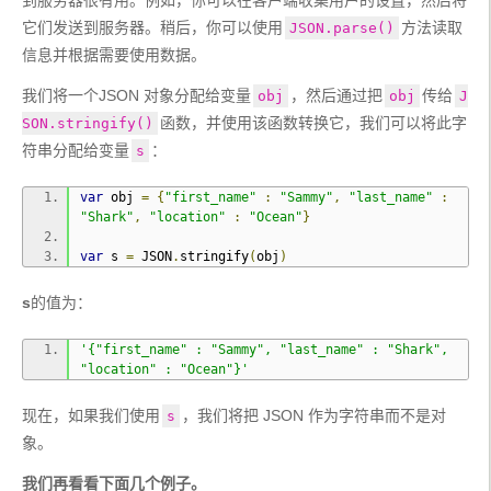
到服务器很有用。例如，你可以在客户端收集用户的设置，然后将
它们发送到服务器。稍后，你可以使用
方法读取
JSON.parse()
信息并根据需要使用数据。
我们将一个JSON 对象分配给变量
，然后通过把
传给
obj
obj
J
函数，并使用该函数转换它，我们可以将此字
SON.stringify()
符串分配给变量
：
s
var
 obj 
=
{
"first_name"
:
"Sammy"
,
"last_name"
:
"Shark"
,
"location"
:
"Ocean"
}
var
 s 
=
 JSON
.
stringify
(
obj
)
s
的值为：
'{"first_name" : "Sammy", "last_name" : "Shark", 
"location" : "Ocean"}'
现在，如果我们使用
，我们将把 JSON 作为字符串而不是对
s
象。
我们再看看下面几个例子。