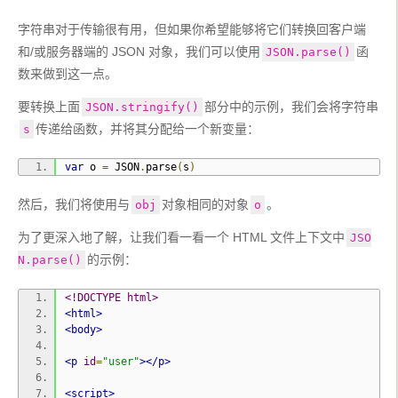
字符串对于传输很有用，但如果你希望能够将它们转换回客户端
和/或服务器端的 JSON 对象，我们可以使用
函
JSON.parse()
数来做到这一点。
要转换上面
部分中的示例，我们会将字符串
JSON.stringify()
传递给函数，并将其分配给一个新变量：
s
var
 o 
=
 JSON
.
parse
(
s
)
然后，我们将使用与
对象相同的对象
。
obj
o
为了更深入地了解，让我们看一看一个 HTML 文件上下文中
JSO
的示例：
N.parse()
<!DOCTYPE html>
<html>
<body>
<p
id
=
"user"
></p>
<script>