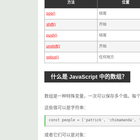
方法
位置
pop()
结尾
shift()
开始
push()
结尾
unshift()
开始
splice()
任何地方
什么是 JavaScript 中的数组？
数组是一种特殊变量，一次可以保存多个值。每
这些值可以是字符串：
const people = ['patrick', 'chimamanda', 
或者它们可以是对象：