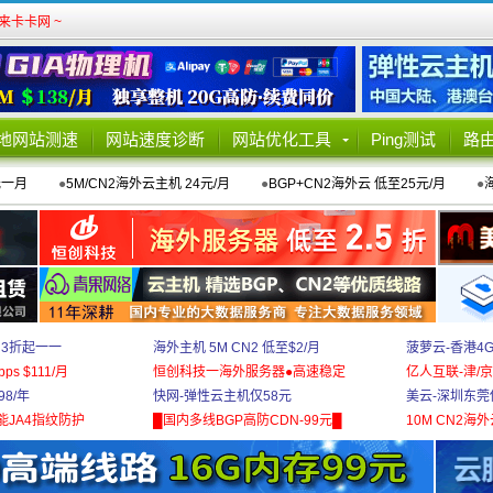
卡卡网 ~
地网站测速
网站速度诊断
网站优化工具
Ping测试
路
元一月
●
5M/CN2海外云主机 24元/月
●
BGP+CN2海外云 低至25元/月
●
 3折起一一
海外主机 5M CN2 低至$2/月
菠萝云-香港4
bps $111/月
恒创科技一海外服务器●高速稳定
亿人互联-津/京
8/年
快网-弹性云主机仅58元
美云-深圳东莞
能JA4指纹防护
█国内多线BGP高防CDN-99元█
10M CN2海外