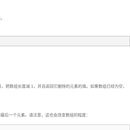
素。
素，把数组长度减 1，并且返回它删除的元素的值。如果数组已经为空，
 
的最后一个元素。请注意，这也会改变数组的程度：