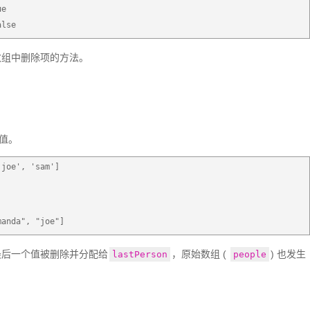
ue
alse
数组中删除项的方法。
值。
'joe', 'sam']
manda", "joe"]
最后一个值被删除并分配给
，原始数组 ( 
) 也发生
lastPerson
people