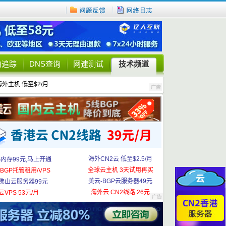
由追踪
DNS查询
网速测试
技术频道
海外主机 低至$2/月
海外CN2云 低至$2.5/月
G内存99元,马上开通
全球云主机 3天试用再买
BGP托管租用/VPS
美云-BGP云服务器49元
佛山云服务器99元
海外云 CN2线路 26元
云VPS 53元/月