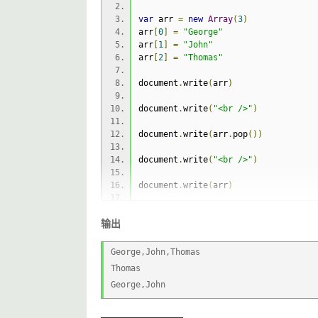
var
 arr 
=
new
Array
(
3
)
arr
[
0
]
=
"George"
arr
[
1
]
=
"John"
arr
[
2
]
=
"Thomas"
document
.
write
(
arr
)
document
.
write
(
"<br />"
)
document
.
write
(
arr
.
pop
())
document
.
write
(
"<br />"
)
document
.
write
(
arr
)
</script>
输出
George,John,Thomas
Thomas
George,John