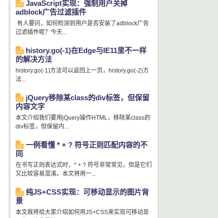
JavaScript实现：强制用户关掉
adblock广告过滤插件
有人要问，如何检测到用户是否安装了adblock广告
过滤插件呢？今天...
history.go(-1)在Edge与IE11里不一样
的解决方法
history.go(-1)方法可以返回上一页，history.go(-2)方
法...
jQuery移除某class的div标签，但保留
内容文字
本文介绍我们要用jQuery操作HTML，移除某class的
div标签，但保留内...
一例看懂 * + ? 符号正则匹配内容的不
同
在书写正则表达式时，* + ? 符号非常常见，但是它们
又比较容易混淆。本文将用一...
纯JS+CSS实现：可移动显示的图片背
景
本文我将给大家介绍如何用JS+CSS来实现可移动显