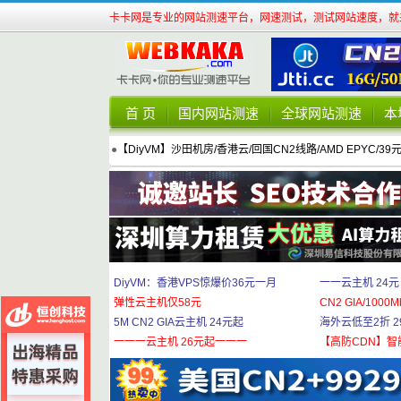
卡卡网是专业的网站测速平台，网速测试，测试网站速度，就来
首 页
国内网站测速
全球网站测速
本
●
【DiyVM】沙田机房/香港云/回国CN2线路/AMD EPYC/39
DiyVM：香港VPS惊爆价36元一月
一一云主机 24元
弹性云主机仅58元
CN2 GIA/1000M
5M CN2 GIA云主机 24元起
海外云低至2折 29
一一一云主机 26元起一一一
【高防CDN】智