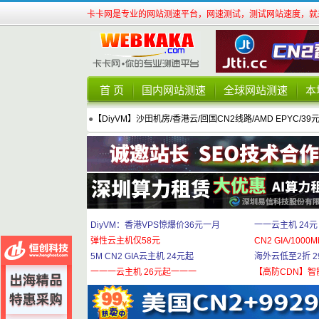
卡卡网是专业的网站测速平台，网速测试，测试网站速度，就来
首 页
国内网站测速
全球网站测速
本
●
【DiyVM】沙田机房/香港云/回国CN2线路/AMD EPYC/39
DiyVM：香港VPS惊爆价36元一月
一一云主机 24元
弹性云主机仅58元
CN2 GIA/1000M
5M CN2 GIA云主机 24元起
海外云低至2折 29
一一一云主机 26元起一一一
【高防CDN】智