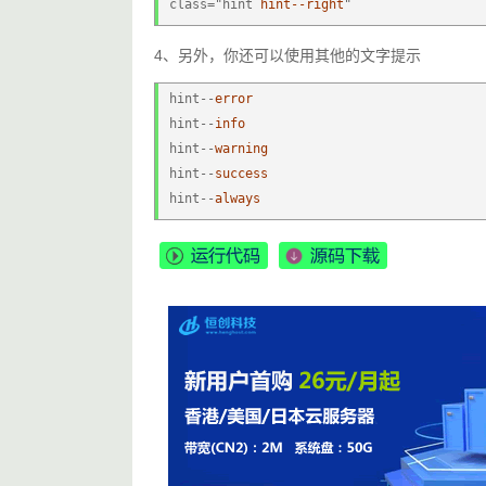
class="hint 
hint--right
"
4、另外，你还可以使用其他的文字提示
hint--
error
hint--
info
hint--
warning
hint--
success
hint--
always