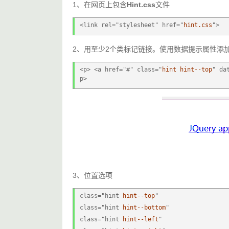
1、在网页上包含
Hint.css
文件
<link rel="stylesheet" href="
hint.css
">
2、用至少2个类标记链接。使用数据提示属性添
<p> <a href="#" class="
hint
hint--top
" da
p>
3、位置选项
class="hint 
hint--top
" 
class="hint 
hint--bottom
"
class="hint 
hint--left
"