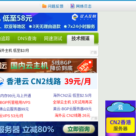
由追踪
DNS查询
网速测试
技术频道
海外主机 低至$2/月
海外CN2云 低至$2.5/月
G内存99元,马上开通
全球云主机 3天试用再买
BGP托管租用/VPS
美云-BGP云服务器49元
佛山云服务器99元
海外云 CN2线路 26元
云VPS 53元/月