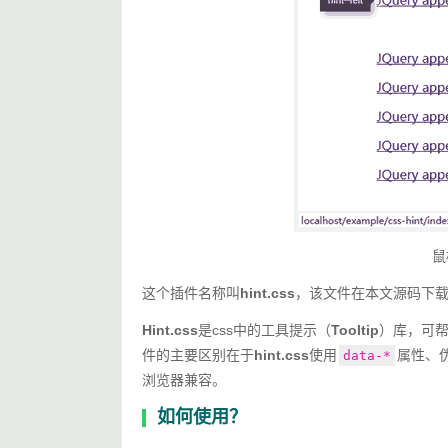
鼠
这个插件名称叫
hint.css
，该文件在本文源码下
Hint.css
是css中的工具提示（
Tooltip
）库，可
件的主要区别在于
hint.css
使用
属性、伪
data-*
浏览器兼容。
如何使用？