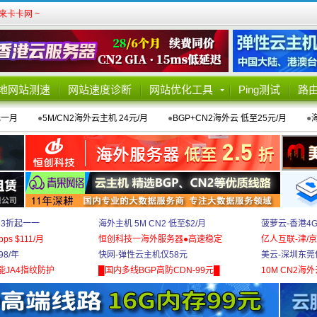
卡卡网 ~
地网站测速
网站速度诊断
网站优化工具
Ping测试
路
元一月
●
5M/CN2海外云主机 24元/月
●
BGP+CN2海外云 低至25元/月
●
 3折起一一
海外主机 5M CN2 低至$2/月
菠萝云-香港4
bps $111/月
恒创科技一海外服务器●高速稳定
亿人互联-津/京
8/年
快网-弹性云主机仅58元
美云-深圳东莞
能JA4指纹防护
█国内多线BGP高防CDN-99元█
10M CN2海外