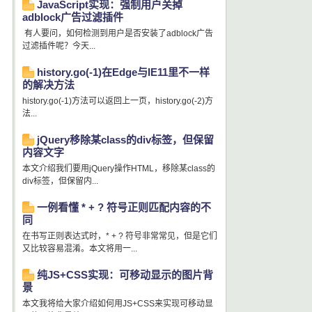
JavaScript实现：强制用户关掉
adblock广告过滤插件
有人要问，如何检测到用户是否安装了adblock广告
过滤插件呢？今天...
history.go(-1)在Edge与IE11里不一样
的解决方法
history.go(-1)方法可以返回上一页，history.go(-2)方
法...
jQuery移除某class的div标签，但保留
内容文字
本文介绍我们要用jQuery操作HTML，移除某class的
div标签，但保留内...
一例看懂 * + ? 符号正则匹配内容的不
同
在书写正则表达式时，* + ? 符号非常常见，但是它们
又比较容易混淆。本文将用一...
纯JS+CSS实现：可移动显示的图片背
景
本文我将给大家介绍如何用JS+CSS来实现可移动显