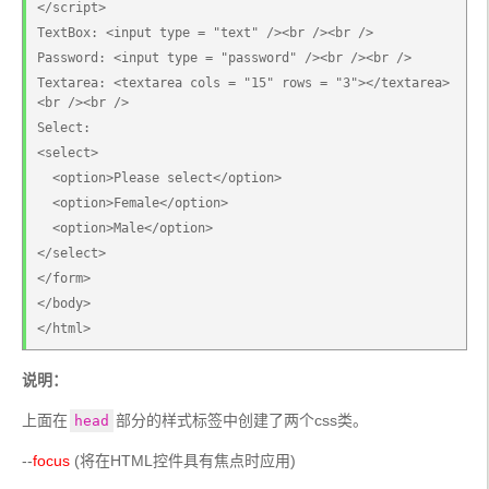
</script>
TextBox: <input type = "text" /><br /><br />
Password: <input type = "password" /><br /><br />
Textarea: <textarea cols = "15" rows = "3"></textarea>
<br /><br />
Select:
<select>
  <option>Please select</option>
  <option>Female</option>
  <option>Male</option>
</select>
</form>
</body>
</html>
说明：
上面在
部分的样式标签中创建了两个css类。
head
--
focus
 (将在HTML控件具有焦点时应用)