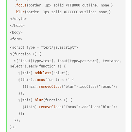
  .
focus
{border: 1px solid #FFB000;outline: none;}
  .
blur
{border: 1px solid #CCCCCC;outline: none;}
</style>
</head>
<body>
<form>
<script type = "text/javascript">
$(function () {
  $("input[type=text], input[type=password], textarea, 
select").each(function () {
    $(this).
addClass
("blur");
    $(this).
focus
(function () {
      $(this).
removeClass
("blur").addClass("focus");
    });
    $(this).
blur
(function () {
      $(this).
removeClass
("focus").addClass("blur");
    });
  });
});