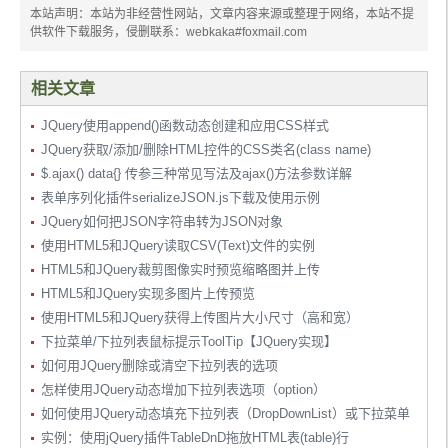
本站声明：本站为非经营性网站，文章内容来源或整理于网络，本站不提
供软件下载服务，侵删联系：webkaka#foxmail.com
相关文章
JQuery使用append()函数动态创建和应用CSS样式
JQuery获取/添加/删除HTML控件的CSS类名(class name)
$.ajax() data{} 传参三种常见写法及ajax()方法参数详解
表单序列化插件serializeJSON.js下载及使用示例
JQuery如何把JSON字符串转为JSON对象
使用HTML5和JQuery读取CSV(Text)文件的实例
HTML5和JQuery裁剪图像实时预览缩略图并上传
HTML5和JQuery实现多图片上传预览
使用HTML5和JQuery获得上传图片大小尺寸（高和宽）
下拉菜单/下拉列表鼠标提示ToolTip【JQuery实现】
如何用JQuery删除或清空下拉列表的选项
怎样使用JQuery动态增加下拉列表选项（option）
如何使用JQuery动态填充下拉列表（DropDownList）或下拉菜单
实例：使用jQuery插件TableDnD拖放HTML表(table)行