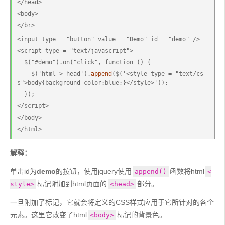
</head>
<body>
</br>
<input type = "button" value = "Demo" id = "demo" />
<script type = "text/javascript">
  $("#demo").on("click", function () {
    $('html > head').
append
($('<style type = "text/cs
s">body{background-color:blue;}</style>'));
  });
</script>
</body>
</html>
解释：
单击id为
demo
的按钮，使用jquery使用
函数将html
append()
<
标记附加到html页面的
部分。
style>
<head>
一旦附加了标记，它就会将定义的CSS样式应用于它所针对的各个
元素。这里它改变了html
标记的背景色。
<body>