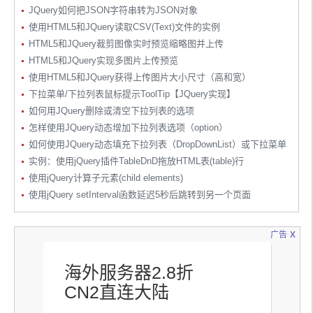
JQuery如何把JSON字符串转为JSON对象
使用HTML5和JQuery读取CSV(Text)文件的实例
HTML5和JQuery裁剪图像实时预览缩略图并上传
HTML5和JQuery实现多图片上传预览
使用HTML5和JQuery获得上传图片大小尺寸（高和宽）
下拉菜单/下拉列表鼠标提示ToolTip【JQuery实现】
如何用JQuery删除或清空下拉列表的选项
怎样使用JQuery动态增加下拉列表选项（option）
如何使用JQuery动态填充下拉列表（DropDownList）或下拉菜单
实例：使用jQuery插件TableDnD拖放HTML表(table)行
使用jQuery计算子元素(child elements)
使用jQuery setInterval函数延迟5秒后跳转到另一个页面
x
广告
海外服务器2.8折
CN2直连大陆