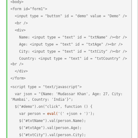
<body>
<form id="form1">
  <input type = "button" id = "demo" value = "Demo" />
  <br />
  <div>
    Name: <input type = "text" id = "txtName" /><br />
    Age: <input type = "text" id = "txtAge" /><br />
    City: <input type = "text" id = "txtCity" /><br />
    Country: <input type = "text" id = "txtCountry" />
<br />
  </div>
</form>
<script type = "text/javascript">
  var json = "{Name: 'Mudassar Khan', Age: 27, City: 
'Mumbai', Country: 'India'}";
  $("#demo").on("click", function () {
    var person = 
eval(
'(' +json + ')');
    $("#txtName").val(person.Name);
    $("#txtAge").val(person.Age);
    $("#txtCity").val(person.City);