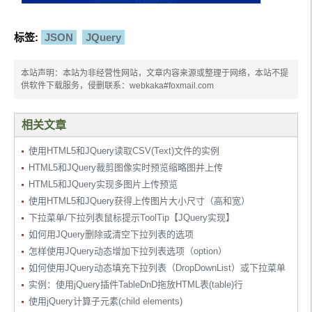
标签:
JSON
JQuery
本站声明：本站为非经营性网站，文章内容来源或整理于网络，本站不提
供软件下载服务，侵删联系：webkaka#foxmail.com
相关文章
使用HTML5和JQuery读取CSV(Text)文件的实例
HTML5和JQuery裁剪图像实时预览缩略图并上传
HTML5和JQuery实现多图片上传预览
使用HTML5和JQuery获得上传图片大小尺寸（高和宽）
下拉菜单/下拉列表鼠标提示ToolTip【JQuery实现】
如何用JQuery删除或清空下拉列表的选项
怎样使用JQuery动态增加下拉列表选项（option）
如何使用JQuery动态填充下拉列表（DropDownList）或下拉菜单
实例：使用jQuery插件TableDnD拖放HTML表(table)行
使用jQuery计算子元素(child elements)