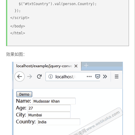
    $("#txtCountry").val(person.Country);
  });
</script>
</body>
</html>
效果如图：