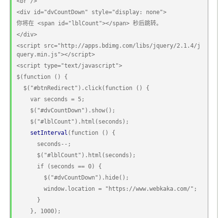
<br />
<div id="dvCountDown" style="display: none">
你将在 <span id="lblCount"></span> 秒后跳转。
</div>
<script src="http://apps.bdimg.com/libs/jquery/2.1.4/j
query.min.js"></script>
<script type="text/javascript">
$(function () {
  $("#btnRedirect").click(function () {
    var seconds = 5;
    $("#dvCountDown").show();
    $("#lblCount").html(seconds);
setInterval
(function () {
      seconds--;
      $("#lblCount").html(seconds);
      if (seconds == 0) {
        $("#dvCountDown").hide();
        window.location = "https://www.webkaka.com/";
      }
    }, 1000);