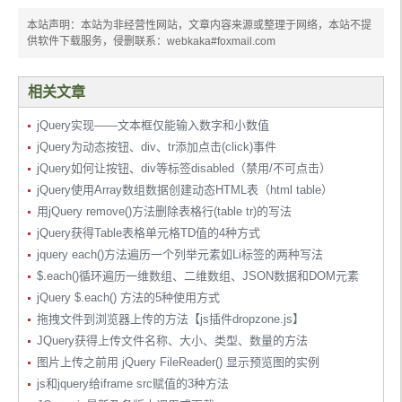
本站声明：本站为非经营性网站，文章内容来源或整理于网络，本站不提
供软件下载服务，侵删联系：webkaka#foxmail.com
相关文章
jQuery实现——文本框仅能输入数字和小数值
jQuery为动态按钮、div、tr添加点击(click)事件
jQuery如何让按钮、div等标签disabled（禁用/不可点击）
jQuery使用Array数组数据创建动态HTML表（html table）
用jQuery remove()方法删除表格行(table tr)的写法
jQuery获得Table表格单元格TD值的4种方式
jquery each()方法遍历一个列举元素如Li标签的两种写法
$.each()循环遍历一维数组、二维数组、JSON数据和DOM元素
jQuery $.each() 方法的5种使用方式
拖拽文件到浏览器上传的方法【js插件dropzone.js】
JQuery获得上传文件名称、大小、类型、数量的方法
图片上传之前用 jQuery FileReader() 显示预览图的实例
js和jquery给iframe src赋值的3种方法