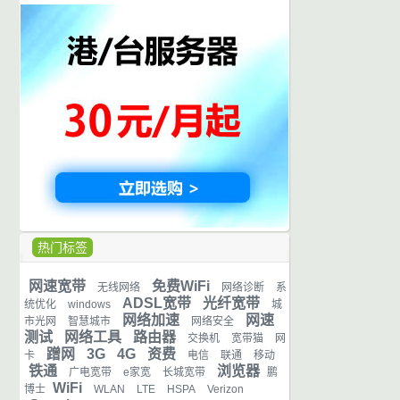
热门标签
网速宽带
免费WiFi
无线网络
网络诊断
系
ADSL宽带
光纤宽带
统优化
windows
城
网络加速
网速
市光网
智慧城市
网络安全
测试
网络工具
路由器
交换机
宽带猫
网
蹭网
3G
4G
资费
卡
电信
联通
移动
铁通
浏览器
广电宽带
e家宽
长城宽带
鹏
WiFi
博士
WLAN
LTE
HSPA
Verizon