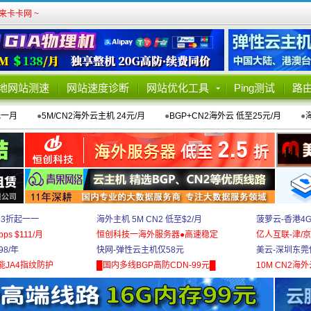
卡卡网 ~
地网站测速
网站速度诊断
网站优化工具
Ping测试
路
元一月
●
5M/CN2海外云主机 24元/月
●
BGP+CN2海外云 低至25元/月
●
 3折起一一
海外主机 5M CN2 低至$2/月
菠萝云-香港4
bps $111/月
恒创科技一海外服务器●高速稳定
亿人互联-津/京
8/年
快网-弹性云主机仅58元
美云-深圳东莞
能JA4指纹防护
█国内多线BGP高防CDN-99元█
10M CN2海外