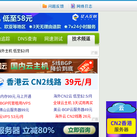
由追踪
DNS查询
网速测试
技术频道
海外主机 低至$2/月
海外CN2云 低至$2.5/月
G内存99元,马上开通
全球云主机 3天试用再买
BGP托管租用/VPS
美云-BGP云服务器49元
佛山云服务器99元
海外云 CN2线路 26元
云VPS 53元/月