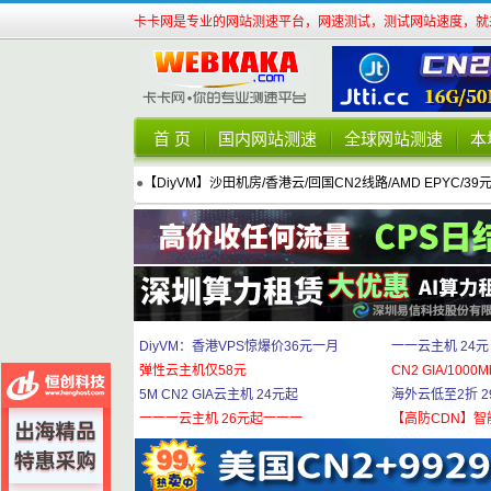
卡卡网是专业的网站测速平台，网速测试，测试网站速度，就来
首 页
国内网站测速
全球网站测速
本
●
【DiyVM】沙田机房/香港云/回国CN2线路/AMD EPYC/39
DiyVM：香港VPS惊爆价36元一月
一一云主机 24元
弹性云主机仅58元
CN2 GIA/1000M
5M CN2 GIA云主机 24元起
海外云低至2折 29
一一一云主机 26元起一一一
【高防CDN】智