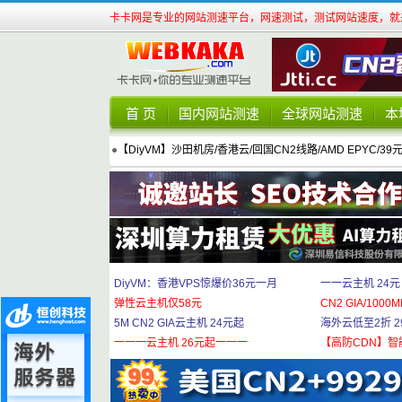
卡卡网是专业的网站测速平台，网速测试，测试网站速度，就来
首 页
国内网站测速
全球网站测速
本
●
【DiyVM】沙田机房/香港云/回国CN2线路/AMD EPYC/39
DiyVM：香港VPS惊爆价36元一月
一一云主机 24元
弹性云主机仅58元
CN2 GIA/1000M
5M CN2 GIA云主机 24元起
海外云低至2折 29
一一一云主机 26元起一一一
【高防CDN】智