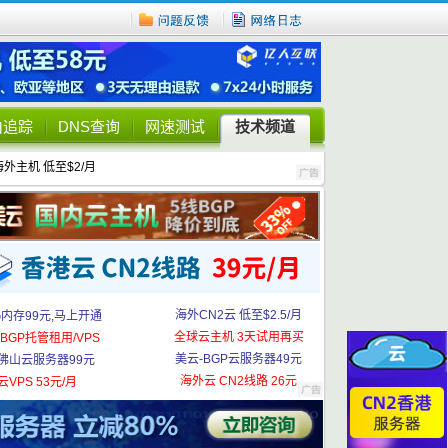
由追踪
DNS查询
网速测试
技术频道
海外主机 低至$2/月
海外CN2云 低至$2.5/月
G内存99元,马上开通
全球云主机 3天试用再买
BGP托管租用/VPS
美云-BGP云服务器49元
佛山云服务器99元
海外云 CN2线路 26元
云VPS 53元/月