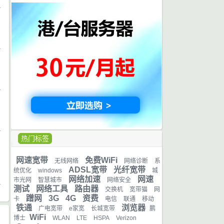
日
日
日
热门标签
日
网速宽带
免费WiFi
无线网络
网络诊断
系
ADSL宽带
光纤宽带
统优化
windows
城
网络加速
网速
市光网
智慧城市
网络安全
测试
网络工具
路由器
交换机
宽带猫
网
蹭网
3G
4G
资费
卡
电信
联通
移动
铁通
浏览器
广电宽带
e家宽
长城宽带
鹏
WiFi
博士
WLAN
LTE
HSPA
Verizon