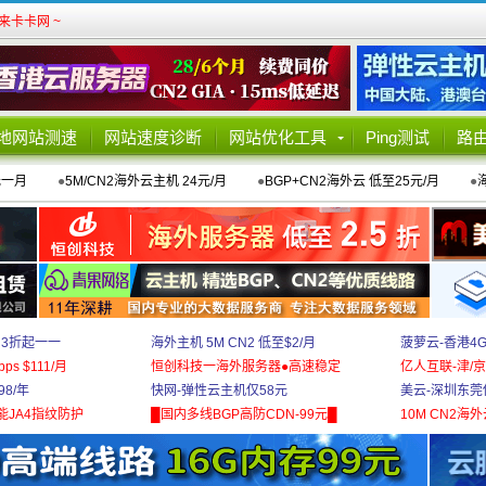
卡卡网 ~
地网站测速
网站速度诊断
网站优化工具
Ping测试
路
元一月
●
5M/CN2海外云主机 24元/月
●
BGP+CN2海外云 低至25元/月
●
 3折起一一
海外主机 5M CN2 低至$2/月
菠萝云-香港4
bps $111/月
恒创科技一海外服务器●高速稳定
亿人互联-津/京
8/年
快网-弹性云主机仅58元
美云-深圳东莞
能JA4指纹防护
█国内多线BGP高防CDN-99元█
10M CN2海外