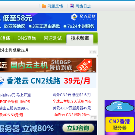
由追踪
DNS查询
网速测试
技术频道
海外主机 低至$2/月
海外CN2云 低至$2.5/月
G内存99元,马上开通
全球云主机 3天试用再买
BGP托管租用/VPS
美云-BGP云服务器49元
佛山云服务器99元
海外云 CN2线路 26元
云VPS 53元/月