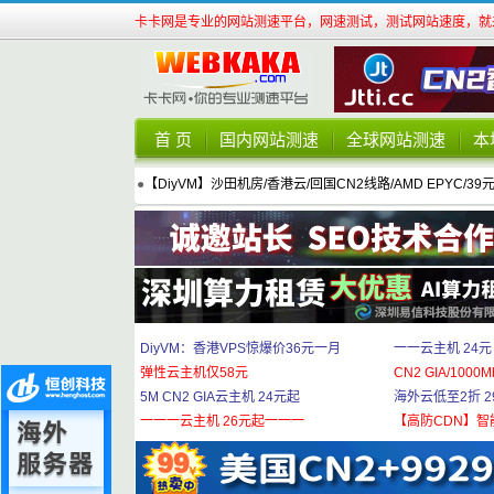
卡卡网是专业的网站测速平台，网速测试，测试网站速度，就来
首 页
国内网站测速
全球网站测速
本
●
【DiyVM】沙田机房/香港云/回国CN2线路/AMD EPYC/39
DiyVM：香港VPS惊爆价36元一月
一一云主机 24元
弹性云主机仅58元
CN2 GIA/1000M
5M CN2 GIA云主机 24元起
海外云低至2折 29
一一一云主机 26元起一一一
【高防CDN】智