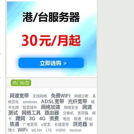
日
日
e
日
热门标签
日
网速宽带
免费WiFi
无线网络
网络诊断
系
ADSL宽带
光纤宽带
统优化
windows
城
网络加速
网速
市光网
智慧城市
网络安全
测试
网络工具
路由器
交换机
宽带猫
网
日
蹭网
3G
4G
资费
卡
电信
联通
移动
铁通
浏览器
广电宽带
e家宽
长城宽带
鹏
WiFi
博士
WLAN
LTE
HSPA
Verizon