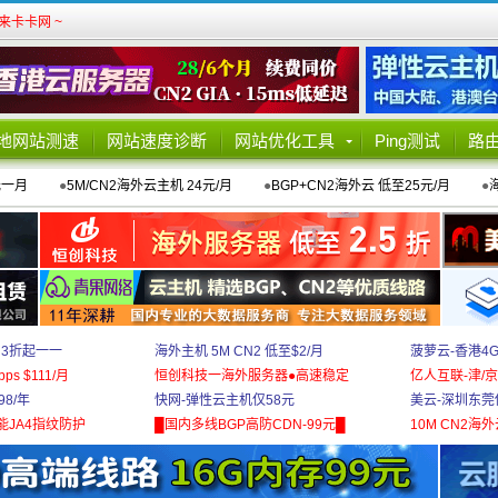
卡卡网 ~
地网站测速
网站速度诊断
网站优化工具
Ping测试
路
元一月
●
5M/CN2海外云主机 24元/月
●
BGP+CN2海外云 低至25元/月
●
 3折起一一
海外主机 5M CN2 低至$2/月
菠萝云-香港4
bps $111/月
恒创科技一海外服务器●高速稳定
亿人互联-津/京
8/年
快网-弹性云主机仅58元
美云-深圳东莞
能JA4指纹防护
█国内多线BGP高防CDN-99元█
10M CN2海外