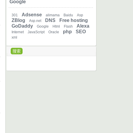
Google
Adsense
301
alimama
Baidu
Asp
ZBlog
DNS
Free hosting
Asp.net
GoDaddy
Alexa
Google
Html
Flash
php
SEO
日
Internet
JavaScript
Oracle
xml
搜索
日
日
日