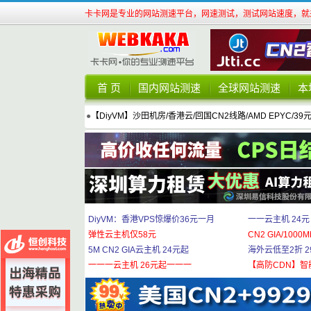
卡卡网是专业的网站测速平台，网速测试，测试网站速度，就来
首 页
国内网站测速
全球网站测速
本
●
【DiyVM】沙田机房/香港云/回国CN2线路/AMD EPYC/39
DiyVM：香港VPS惊爆价36元一月
一一云主机 24元
弹性云主机仅58元
CN2 GIA/1000M
5M CN2 GIA云主机 24元起
海外云低至2折 29
一一一云主机 26元起一一一
【高防CDN】智