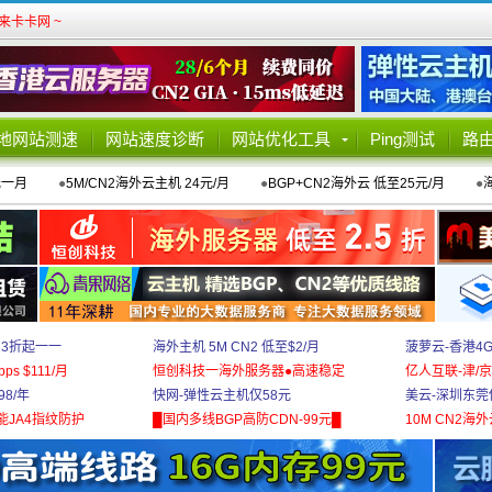
卡卡网 ~
地网站测速
网站速度诊断
网站优化工具
Ping测试
路
元一月
●
5M/CN2海外云主机 24元/月
●
BGP+CN2海外云 低至25元/月
●
 3折起一一
海外主机 5M CN2 低至$2/月
菠萝云-香港4
bps $111/月
恒创科技一海外服务器●高速稳定
亿人互联-津/京
8/年
快网-弹性云主机仅58元
美云-深圳东莞
能JA4指纹防护
█国内多线BGP高防CDN-99元█
10M CN2海外