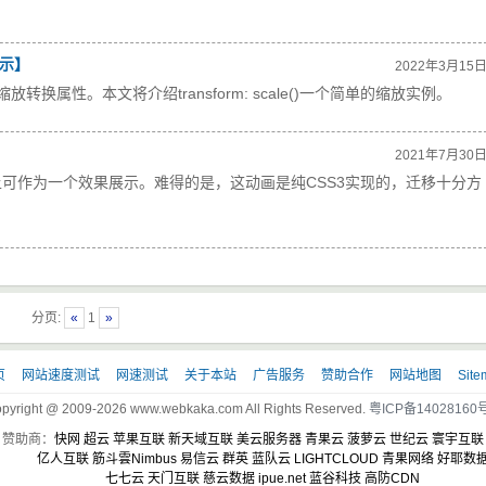
演示】
2022年3月15
是一个缩放转换属性。本文将介绍transform: scale()一个简单的缩放实例。
2021年7月30
可作为一个效果展示。难得的是，这动画是纯CSS3实现的，迁移十分方
分页:
«
1
»
页
网站速度测试
网速测试
关于本站
广告服务
赞助合作
网站地图
Site
pyright @ 2009-2026 www.webkaka.com All Rights Reserved.
粤ICP备14028160号
赞助商：
快网
超云
苹果互联
新天域互联
美云服务器
青果云
菠萝云
世纪云
寰宇互联
亿人互联
筋斗雲Nimbus
易信云
群英
蓝队云
LIGHTCLOUD
青果网络
好耶数
七七云
天门互联
慈云数据
ipue.net
蓝谷科技
高防CDN