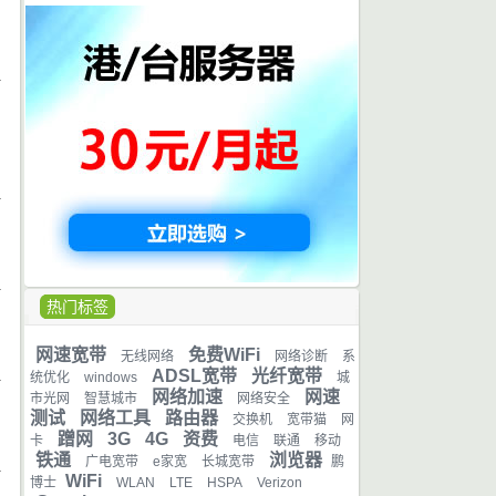
日
日
日
热门标签
日
网速宽带
免费WiFi
无线网络
网络诊断
系
ADSL宽带
光纤宽带
统优化
windows
城
网络加速
网速
市光网
智慧城市
网络安全
日
测试
网络工具
路由器
交换机
宽带猫
网
蹭网
3G
4G
资费
卡
电信
联通
移动
铁通
浏览器
广电宽带
e家宽
长城宽带
鹏
WiFi
博士
WLAN
LTE
HSPA
Verizon
日