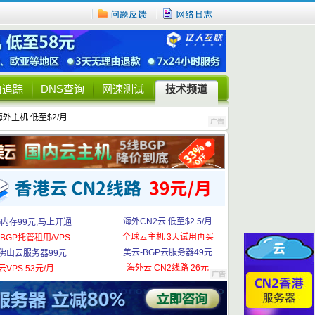
由追踪
DNS查询
网速测试
技术频道
海外主机 低至$2/月
海外CN2云 低至$2.5/月
G内存99元,马上开通
全球云主机 3天试用再买
BGP托管租用/VPS
美云-BGP云服务器49元
佛山云服务器99元
海外云 CN2线路 26元
云VPS 53元/月