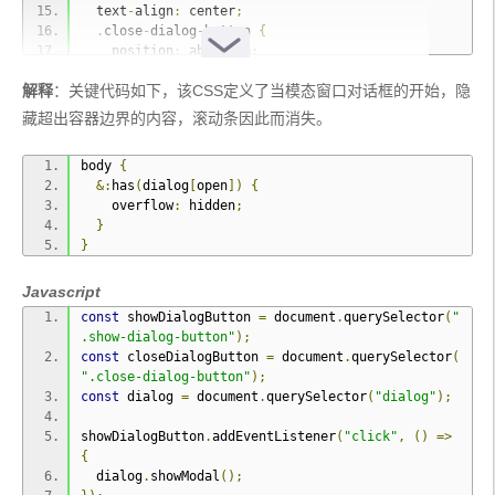
4.8 4.8-12.6 4.8-17.4 0l-40.5-40.5c-4.8-4.8-4.8-
  text
-
align
:
 center
;
12.6 0-17.4l67.1-66.5-67.1-66.5c-4.8-4.8-4.8-
.
close
-
dialog
-
button 
{
12.6 0-17.4l40.5-40.5c4.8-4.8 12.6-
    position
:
 absolute
;
4.8 17.4 0l66.5 67.1 66.5-67.1c4.8-4.8 12.6-
    top
:
0.5rem
;
4.8 17.4 0l40.5 40.5c4.8 4.8 4.8 12.6 0 17.4L313.
解释
：关键代码如下，该CSS定义了当模态窗口对话框的开始，隐
    right
:
0.5rem
;
3 256l67.1 66.5z"
/>
    background
:
 none
;
藏超出容器边界的内容，滚动条因此而消失。
</svg>
    border
:
0
;
</button>
    opacity
:
0.5
;
</dialog>
body 
{
&:
hover 
{
</body>
&:
has
(
dialog
[
open
])
{
      opacity
:
1
;
    overflow
:
 hidden
;
}
}
}
}
}
Javascript
const
 showDialogButton 
=
 document
.
querySelector
(
"
.show-dialog-button"
);
const
 closeDialogButton 
=
 document
.
querySelector
(
".close-dialog-button"
);
const
 dialog 
=
 document
.
querySelector
(
"dialog"
);
showDialogButton
.
addEventListener
(
"click"
,
()
=>
{
  dialog
.
showModal
();