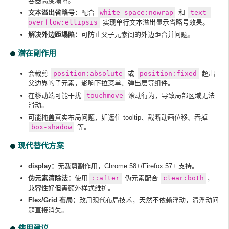
容器高度塌陷。‌‌
文本溢出省略号‌
：配合
white-space:nowrap
和
text-
overflow:ellipsis
实现单行文本溢出显示省略号效果。‌‌
‌解决外边距塌陷‌：
可防止父子元素间的外边距合并问题。
潜在副作用‌
会裁剪
position:absolute
或
position:fixed
超出
父边界的子元素，影响下拉菜单、弹出层等组件。‌‌
在移动端可能干扰
touchmove
滚动行为，导致局部区域无法
滑动。
可能掩盖真实布局问题，如遮住 tooltip、截断动画位移、吞掉
box-shadow
等。‌‌
‌现代替代方案‌
‌display‌：
无裁剪副作用，Chrome 58+/Firefox 57+ 支持。
伪元素清除法‌：
使用
::after
伪元素配合
clear:both
，
兼容性好但需额外样式维护。
Flex/Grid 布局‌：
改用现代布局技术，天然不依赖浮动，清浮动问
题直接消失。
‌使用建议‌