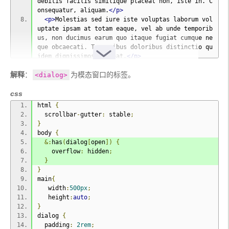
debitis facilis similique placeat non, iste in. C
onsequatur, aliquam.
</p>
<p>
Molestias sed iure iste voluptas laborum vol
uptate ipsam at totam eaque, vel ab unde temporib
us, non ducimus earum quo itaque fugiat cumque ne
que obcaecati. Temporibus doloribus distinctio qu
idem dignissimos placeat.
</p>
<p>
Aut in modi voluptatem porro, natus quas lab
解释
：
为模态窗口的标签。
<dialog>
orum corporis, unde dignissimos harum deserunt ve
lit impedit quisquam minima id nesciunt ab, assum
css
enda dolorum voluptatibus numquam veniam ea quia!
 Nihil, mollitia excepturi?
</p>
html 
{
</main>
  scrollbar
-
gutter
:
 stable
;
<dialog
id
=
"dialog"
>
}
<div
class
=
"dialog-title"
>
body 
{
    Hi, I'm a dialog.
&:
has
(
dialog
[
open
])
{
</div>
    overflow
:
 hidden
;
<button
aria-label
=
"Close Dialog"
class
=
"close-
}
dialog-button"
>
}
<svg
viewBox
=
"0 0 512 512"
width
=
"15"
>
main
{
<path
d
=
"M464 32H48C21.5 32 0 53.5 0 80v352
   width
:
500px
;
c0 26.5 21.5 48 48 48h416c26.5 0 48-21.5 48-
   height
:
auto
;
48V80c0-26.5-21.5-48-48-48zm-
}
83.6 290.5c4.8 4.8 4.8 12.6 0 17.4l-40.5 40.5c-
dialog 
{
4.8 4.8-12.6 4.8-17.4 0L256 313.3l-66.5 67.1c-
  padding
:
2rem
;