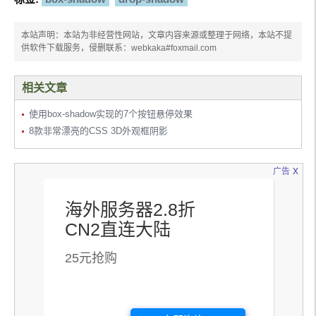
<div
class
=
"flecha box-shadow"
></div>
</div>
</body>
本站声明：本站为非经营性网站，文章内容来源或整理于网络，本站不提
</body>
</html>
供软件下载服务，侵删联系：webkaka#foxmail.com
</html>
相关文章
使用box-shadow实现的7个按钮悬停效果
8款非常漂亮的CSS 3D外观框阴影
x
广告
海外服务器2.8折
CN2直连大陆
25元抢购