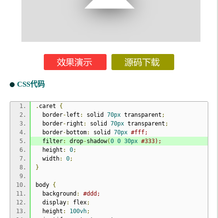
CSS代码
.
caret 
{
  border
-
left
:
 solid 
70px
 transparent
;
  border
-
right
:
 solid 
70px
 transparent
;
  border
-
bottom
:
 solid 
70px
#fff;
  filter
:
 drop
-
shadow
(
0
0
30px
#333);
  height
:
0
;
  width
:
0
;
}
body 
{
  background
:
#ddd;
  display
:
 flex
;
  height
:
100vh
;