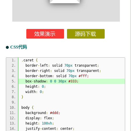
CSS代码
.
caret 
{
  border
-
left
:
 solid 
70px
 transparent
;
  border
-
right
:
 solid 
70px
 transparent
;
  border
-
bottom
:
 solid 
70px
#fff;
  box
-
shadow
:
0
0
30px
#333;
  height
:
0
;
  width
:
0
;
}
body 
{
  background
:
#ddd;
  display
:
 flex
;
  height
:
100vh
;
  justify
-
content
:
 center
;