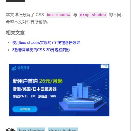
  width
:
120px
;
width
:
0
;
  height
:
120px
;
height
:
0
;
-
webkit
-
transform
:
 rotate
(
45deg
);
本文详细分解了 CSS 
overflow
:
 hidden
;
 与 
 的不同，
box-shadow
drop-shadow
-
moz
-
transform
:
 rotate
(
45deg
);
border
:
20px
 solid transparent
;
希望本文对你有所帮助。
-
ms
-
transform
:
 rotate
(
45deg
);
border
-
right
-
color
:#
fff
;
-
o
-
transform
:
 rotate
(
45deg
);
}
相关文章
}
.
box
-
shadow
{
box
-
shadow
:
5px
5px
10px
 black
;
使用box-shadow实现的7个按钮悬停效果
.
drop
-
shadow 
{
}
    filter
:
 drop
-
8款非常漂亮的CSS 3D外观框阴影
.
drop
-
shadow
{
shadow
(
0px
0px
10px
 rgba
(
0
,
0
,
0
,.
5
));
filter
:
drop
-
shadow
(
5px
5px
10px
 black
);
}
}
.
box
-
shadow 
{
box
-
</style>
shadow
:
0px
0px
10px
 rgba
(
0
,
0
,
0
,.
5
)}
</style>
</head>
<body
translate
=
"no"
>
</head>
<div
class
=
"box box-shadow"
>
<i
class
=
"cor"
></i>
<body>
box-shadow
<div
class
=
"tri drop-shadow"
>
filter: drop-
</div>
shadow
</div>
<div
class
=
"tri box-shadow"
>
box-shadow
</div>
<div
class
=
"box drop-shadow"
>
<div
style
=
"
clear
:
both
"
></div>
<i
class
=
"cor"
></i>
<div
class
=
"flecha drop-shadow"
></div>
filter:drop-shadow
标签:
box-shadow
drop-shadow