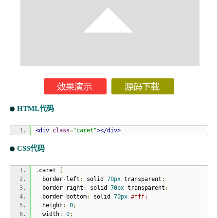
HTML代码
<div
class
=
"caret"
></div>
CSS代码
.
caret 
{
  border
-
left
:
 solid 
70px
 transparent
;
  border
-
right
:
 solid 
70px
 transparent
;
  border
-
bottom
:
 solid 
70px
#fff; 
  height
:
0
;
  width
:
0
;