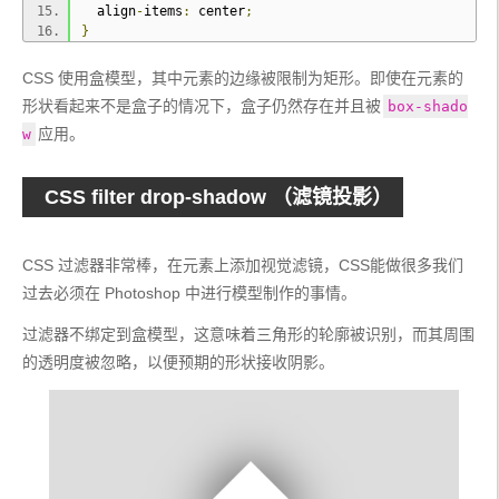
  align
-
items
:
 center
;
}
CSS 使用盒模型，其中元素的边缘被限制为矩形。即使在元素的
形状看起来不是盒子的情况下，盒子仍然存在并且被
box-shado
应用。
w
CSS filter drop-shadow （滤镜投影）
CSS 过滤器非常棒，在元素上添加视觉滤镜，CSS能做很多我们
过去必须在 Photoshop 中进行模型制作的事情。
过滤器不绑定到盒模型，这意味着三角形的轮廓被识别，而其周围
的透明度被忽略，以便预期的形状接收阴影。