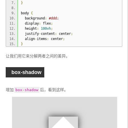
}
body 
{
  background
:
#ddd;
  display
:
 flex
;
  height
:
100vh
;
  justify
-
content
:
 center
;
  align
-
items
:
 center
;
}
让我们用它来分解两者之间的差异。
box-shadow
增加
后，看到这样。
box-shadow