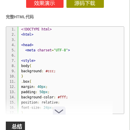
position
:
 absolute
;
top
:
15px
;
left
:
-
20px
;
完整HTML代码
}
.
flecha 
{
<!DOCTYPE html>
  position
:
 relative
;
<html>
  margin
:
-
20px
110px
0
;
  width
:
0
;
<head>
  height
:
0
;
<meta
charset
=
"UTF-8"
>
  border
-
top
:
90px
 solid transparent
;
  border
-
right
:
90px
 solid 
#FFC000;
<style>
-
webkit
-
transform
:
 rotate
(
10deg
);
body
{
-
moz
-
transform
:
 rotate
(
10deg
);
background
:
#ccc;
-
ms
-
transform
:
 rotate
(
10deg
);
}
-
o
-
transform
:
 rotate
(
10deg
);
.
box
{
}
margin
:
40px
;
.
flecha
:
after 
{
padding
:
50px
;
  content
:
""
;
background
-
color
:
#fff;
  position
:
 absolute
;
position
:
 relative
;
  border
:
0
 solid transparent
;
font
-
size
:
24px
;
  border
-
top
:
30px
 solid 
#FFC000;
}
  border
-
radius
:
200px
0
0
0
;
.
cor
{
  top
:
-
119px
;
position
:
 absolute
;
总结
  left
:
-
98px
;
left
:-
40px
;