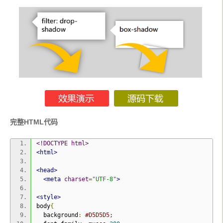
完整HTML代码
<!DOCTYPE html>
<html>
<head>
<meta
charset
=
"UTF-8"
>
<style>
body
{
  background
:
#D5D5D5;