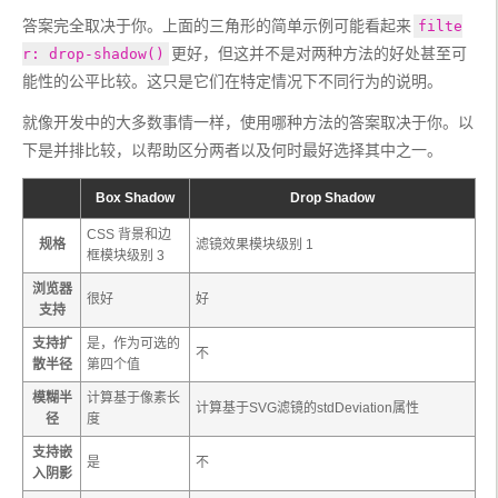
答案完全取决于你。上面的三角形的简单示例可能看起来
filte
更好，但这并不是对两种方法的好处甚至可
r: drop-shadow()
能性的公平比较。这只是它们在特定情况下不同行为的说明。
就像开发中的大多数事情一样，使用哪种方法的答案取决于你。以
下是并排比较，以帮助区分两者以及何时最好选择其中之一。 
Box Shadow
Drop Shadow
CSS 背景和边
规格
滤镜效果模块级别 1
框模块级别 3
浏览器
很好
好
支持
支持扩
是，作为可选的
不
散半径
第四个值
模糊半
计算基于像素长
计算基于SVG滤镜的stdDeviation属性
径
度
支持嵌
是
不
入阴影