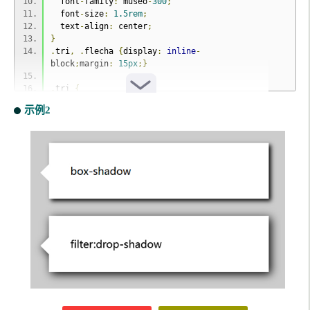
  font
-
family
:
 museo
-
300
;
  font
-
size
:
1.5rem
;
  text
-
align
:
 center
;
}
.
tri
,
.
flecha 
{
display
:
inline
-
block
;
margin
:
15px
;}
.
tri 
{
text
-
align
:
 left
;
示例2
width
:
250px
;
height
:
100px
;
background
:
#fff;
position
:
 relative
;
padding
:
15px
;
box
-
sizing
:
 border
-
box
;
}
.
tri
:
after 
{
content
:
''
;
height
:
0
;
width
:
0
;
border
-
width
:
20px
20px
20px
0
;
border
-
style
:
 solid
;
border
-
color
:
 rgba
(
255
,
255
,
255
,
0
)
 rgba
(
255
,
255
,
255
,
1
)
 rg
ba
(
255
,
255
,
255
,
0
)
 rgba
(
255
,
255
,
255
,
0
);