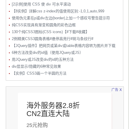
[2示例]使用 CSS 使 div 可水平滚动
【8实例】详解css z-index的值使用区别:-1,0,1,auto,999
使用伪元素在p或div左边(border)上加一个感叹号警告提示符
纯CSS实现具有渐变和圆角的彩色边框
130个纯CSS3图标(CSS icons)【#下载#收藏】
2例精美CSS3圆角表格#悬停高亮行#斑马条纹行#
【JQuery插件】把网页或某div或table表格内容转为图片并下载
6种方法改变div的id值（使用JQuery或JS）
用JQuery或JS改变div的id的五种方法
div层显示/隐藏的6种常见效果
【实例】CSS3画一个半圆的方法
x
广告
海外服务器2.8折
CN2直连大陆
25元抢购