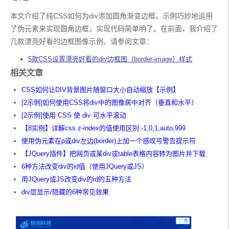
</style>
</head>
本文介绍了纯CSS如何为div添加圆角渐变边框，示例巧妙地运用
<body>
了伪元素来实现圆角边框，实现代码简单明了。在前面，我介绍了
<div
class
=
"container"
>
内容
</div>
</body>
几款漂亮好看的边框图像示例，请参阅文章：
</html>
5款CSS设置漂亮好看的div边框图（border-image）样式
相关文章
CSS如何让DIV背景图片随窗口大小自动缩放【示例】
[2示例]如何使用CSS将div中的图像居中对齐（垂直和水平）
[2示例]使用 CSS 使 div 可水平滚动
【8实例】详解css z-index的值使用区别:-1,0,1,auto,999
使用伪元素在p或div左边(border)上加一个感叹号警告提示符
【JQuery插件】把网页或某div或table表格内容转为图片并下载
6种方法改变div的id值（使用JQuery或JS）
用JQuery或JS改变div的id的五种方法
div层显示/隐藏的6种常见效果