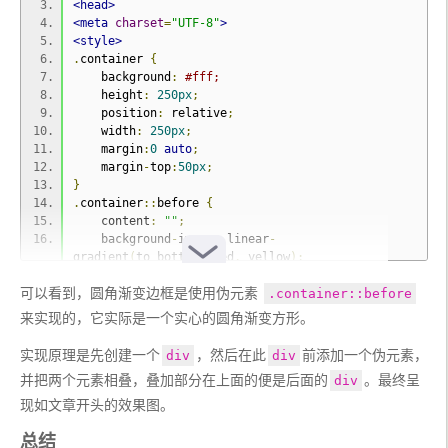
<head>
<meta
charset
=
"UTF-8"
>
<style>
.
container 
{
    background
:
#fff;
    height
:
250px
;
    position
:
 relative
;
    width
:
250px
;
    margin
:
0
auto
;
    margin
-
top
:
50px
;
}
.
container
::
before 
{
    content
:
""
;
    background
-
image
:
 linear
-
gradient
(
to bottom
,
 red
,
 yellow
);
    background
-
size
:
250px
;
可以看到，圆角渐变边框是使用伪元素 
    border
-
radius
:
30px
;
.container::before
    height
:
100
%;
来实现的，它实际是一个实心的圆角渐变方形。
    left
:
-
30px
;
    top
:
-
30px
;
实现原理是先创建一个
，然后在此
前添加一个伪元素，
div
div
    padding
:
30px
;
并把两个元素相叠，叠加部分在上面的便是后面的
。最终呈
div
    position
:
 absolute
;
    width
:
100
%;
现如文章开头的效果图。
    z
-
index
:
-
1
;
}
总结