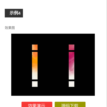
</head>
<body>
<section
class
=
'container'
></section>
示例4
</body>
</html>
效果图