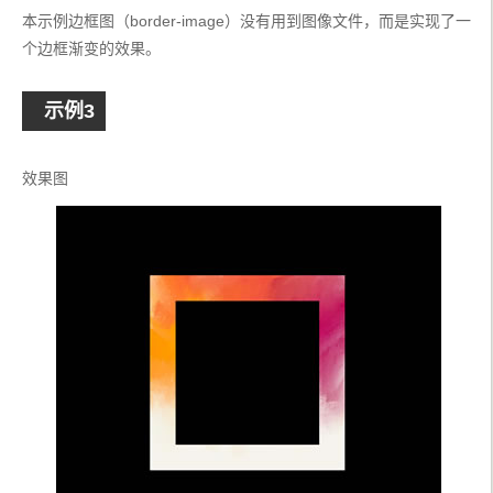
;
本示例边框图（border-image）没有用到图像文件，而是实现了一
}
个边框渐变的效果。
@-
webkit
-
keyframes rotate 
{
    to 
{
--
angle
:
360deg
;
示例3
}
}
@keyframes
 rotate 
{
效果图
    to 
{
--
angle
:
360deg
;
}
}
@property
--
angle 
{
    syntax
:
"<angle>"
;
    initial
-
value
:
0deg
;
    inherits
:
false
;
}
body 
{
    display
:
 grid
;
    place
-
items
:
 center
;
    height
:
100vh
;
}
</style>
</head>