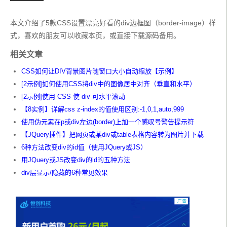
</head>
<body>
本文介绍了5款CSS设置漂亮好看的div边框图（border-image）样
<section
class
=
'container'
></section>
式，喜欢的朋友可以收藏本页，或直接下载源码备用。
</body>
</html>
相关文章
CSS如何让DIV背景图片随窗口大小自动缩放【示例】
[2示例]如何使用CSS将div中的图像居中对齐（垂直和水平）
[2示例]使用 CSS 使 div 可水平滚动
【8实例】详解css z-index的值使用区别:-1,0,1,auto,999
使用伪元素在p或div左边(border)上加一个感叹号警告提示符
【JQuery插件】把网页或某div或table表格内容转为图片并下载
6种方法改变div的id值（使用JQuery或JS）
用JQuery或JS改变div的id的五种方法
div层显示/隐藏的6种常见效果