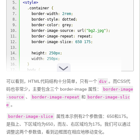
<style>
.
container 
{
    border
-
width
:
2rem
;
    border
-
style
:
 dotted
;
    border
-
color
:
 grey
;
    border
-
image
-
source
:
 url
(
"bg2.jpg"
);
    border
-
image
-
repeat
:
 repeat
;
    border
-
image
-
slice
:
650
175
;
    height
:
250px
;
    width
:
250px
;
}
  body 
{
    display
:
 grid
;
可以看到，HTML代码结构十分简单，只有一个
。而CSS代
    place
-
items
:
 center
;
div
    height
:
100vh
;
码也非常少，主要包含三个 border-image 属性：
border-image
    background
:
#262626;
、
和
-source
border-image-repeat
border-image-slic
}
</style>
。
e
</head>
<body>
 属性本示例有2个参数值：650和175。
border-image-slice
<div
class
=
"container"
></div>
是指上、下区域均为650，而左、右区域均为175。我们可以通过
</body>
调整这两个参数值，看到边框图在相应地移动变化。
</html>