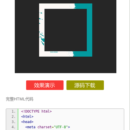
完整HTML代码
<!DOCTYPE html>
<html>
<head>
<meta
charset
=
"UTF-8"
>