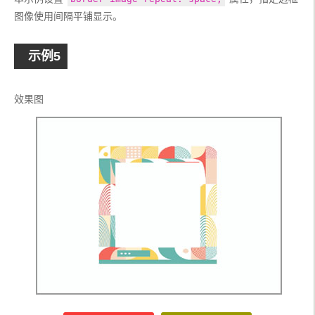
    width
:
10rem
;
图像使用间隔平铺显示。
    flex
-
wrap
:
 nowrap
;
    padding
:
2rem
;
    height
:
10rem
;
示例5
    justify
-
content
:
 center
;
}
.
container 
{
效果图
    font
-
family
:
Georgia
,
'Times New Roman'
,
Times
,
 serif
;
    border
-
image
-
source
:
 url
(
'bg3.jpg'
);
    border
-
image
-
slice
:
var
(--
border
-
image
-
slice
);
    border
-
image
-
repeat
:
var
(--
border
-
repeat
);
    border
-
width
:
2.5rem
;
    border
-
color
:
 grey
;
    border
-
style
:
var
(--
border
-
style
);
    transition
:
 all 
0.3s
 ease
;
}
</style>
</head>
<body>
<section
class
=
'container'
></section>
</body>
</html>