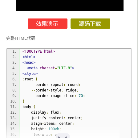
<body>
<div
class
=
"container"
></div>
</body>
</html>
完整HTML代码
<!DOCTYPE html>
<html>
<head>
<meta
charset
=
"UTF-8"
>
<style>
:
root 
{
--
border
-
repeat
:
 round
;
--
border
-
style
:
 ridge
;
--
border
-
image
-
slice
:
70
;
}
body 
{
    display
:
 flex
;
    justify
-
content
:
 center
;
    align
-
items
:
 center
;
    height
:
100vh
;
    flex
-
wrap
:
 wrap
;