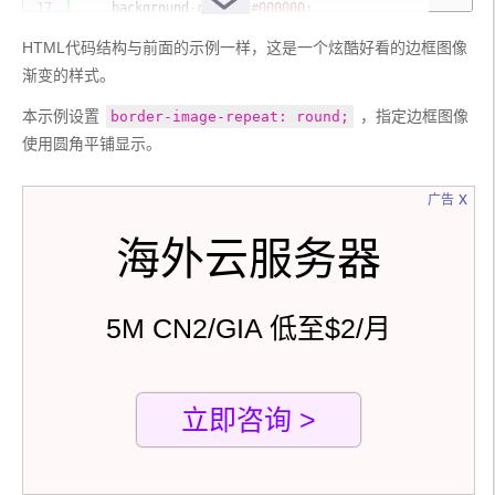
    background
-
color
:
#000000;
}
HTML代码结构与前面的示例一样，这是一个炫酷好看的边框图像
section
{
    text
-
align
:
 center
;
渐变的样式。
    display
:
 flex
;
    width
:
10rem
;
本示例设置 
 ，指定边框图像
border-image-repeat: round;
    flex
-
wrap
:
 nowrap
;
使用圆角平铺显示。
    padding
:
2rem
;
    height
:
10rem
;
    justify
-
content
:
 center
;
x
广告
}
.
container 
{
海外云服务器
    font
-
family
:
Georgia
,
'Times New Roman'
,
Times
,
 serif
;
    border
-
image
-
source
:
 url
(
'bg3.jpg'
);
    border
-
image
-
slice
:
var
(--
border
-
image
-
5M CN2/GIA 低至$2/月
slice
);
    border
-
image
-
repeat
:
var
(--
border
-
repeat
);
    border
-
width
:
2.5rem
;
    border
-
color
:
 grey
;
立即咨询 >
    border
-
style
:
var
(--
border
-
style
);
    transition
:
 all 
0.3s
 ease
;
}
</style>