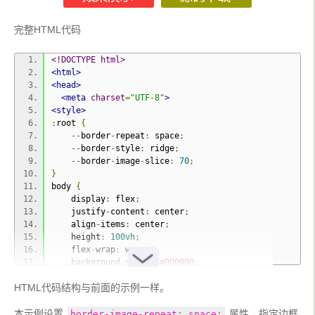
完整HTML代码
<!DOCTYPE html>
<html>
<head>
<meta
charset
=
"UTF-8"
>
<style>
:
root 
{
--
border
-
repeat
:
 space
;
--
border
-
style
:
 ridge
;
--
border
-
image
-
slice
:
70
;
}
body 
{
    display
:
 flex
;
    justify
-
content
:
 center
;
    align
-
items
:
 center
;
    height
:
100vh
;
    flex
-
wrap
:
 wrap
;
    background
-
color
:
#000000;
}
HTML代码结构与前面的示例一样。
section
{
    text
-
align
:
 center
;
本示例设置 
    display
:
 flex
;
 属性，指定边框
border-image-repeat: space;