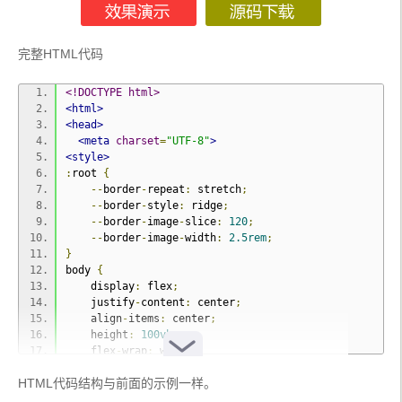
完整HTML代码
<!DOCTYPE html>
<html>
<head>
<meta
charset
=
"UTF-8"
>
<style>
:
root 
{
--
border
-
repeat
:
 stretch
;
--
border
-
style
:
 ridge
;
--
border
-
image
-
slice
:
120
;
--
border
-
image
-
width
:
2.5rem
;
}
body 
{
    display
:
 flex
;
    justify
-
content
:
 center
;
    align
-
items
:
 center
;
    height
:
100vh
;
    flex
-
wrap
:
 wrap
;
    background
-
color
:
#FDFEFE;
HTML代码结构与前面的示例一样。
}
section
{