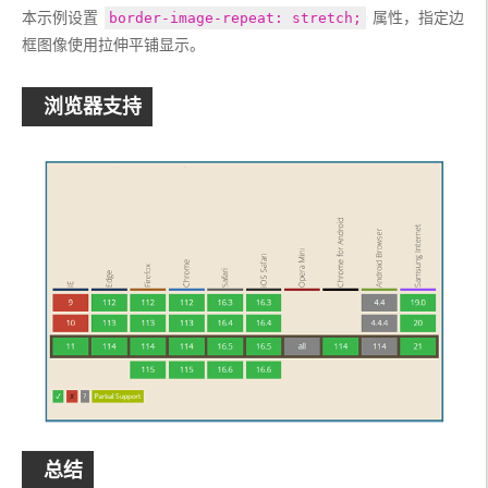
本示例设置 
    text
-
align
:
 center
;
 属性，指定边
border-image-repeat: stretch;
    display
:
 flex
;
框图像使用拉伸平铺显示。 
    width
:
10rem
;
    flex
-
wrap
:
 nowrap
;
    padding
:
2rem
;
浏览器支持
    height
:
10rem
;
    align
-
items
:
 center
;
    justify
-
content
:
 center
;
}
.
container 
{
    font
-
family
:
Georgia
,
'Times New Roman'
,
Times
,
 serif
;
    border
-
image
-
source
:
 url
(
'bg1.jpg'
);
    border
-
image
-
slice
:
var
(--
border
-
image
-
slice
);
    border
-
image
-
repeat
:
var
(--
border
-
repeat
);
    border
-
width
:
2rem
;
    border
-
image
-
width
:
var
(--
border
-
image
-
width
);
    border
-
color
:
 grey
;
    border
-
style
:
var
(--
border
-
style
);
    transition
:
 all 
0.3s
 ease
;
总结
}
</style>