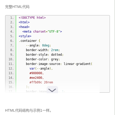
完整HTML代码
<!DOCTYPE html>
<html>
<head>
<meta
charset
=
"UTF-8"
>
<style>
.
container 
{
--
angle
:
0deg
;
    border
-
width
:
2rem
;
    border
-
style
:
 dotted
;
    border
-
color
:
 grey
;
    border
-
image
-
source
:
 linear
-
gradient
(
var
(--
angle
),
#900000,
#ee2400,
#ffb09c 20rem
);
    border
-
image
-
slice
:
1
;
    height
:
250px
;
    width
:
250px
;
-
webkit
-
HTML代码结构与示例1一样。
animation
:
10s
 rotate linear infinite
;
            animation
:
10s
 rotate linear infinite