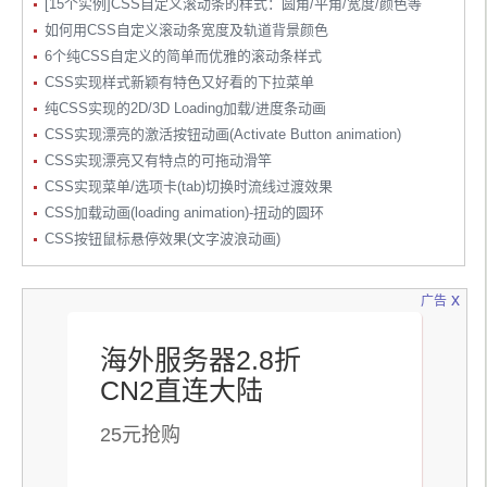
[15个实例]CSS自定义滚动条的样式：圆角/平角/宽度/颜色等
如何用CSS自定义滚动条宽度及轨道背景颜色
6个纯CSS自定义的简单而优雅的滚动条样式
CSS实现样式新颖有特色又好看的下拉菜单
纯CSS实现的2D/3D Loading加载/进度条动画
CSS实现漂亮的激活按钮动画(Activate Button animation)
CSS实现漂亮又有特点的可拖动滑竿
CSS实现菜单/选项卡(tab)切换时流线过渡效果
CSS加载动画(loading animation)-扭动的圆环
CSS按钮鼠标悬停效果(文字波浪动画)
x
广告
海外服务器2.8折
CN2直连大陆
25元抢购