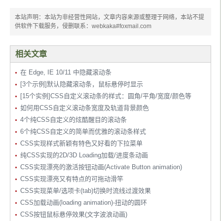
本站声明：本站为非经营性网站，文章内容来源或整理于网络，本站不提
供软件下载服务，侵删联系：webkaka#foxmail.com
相关文章
在 Edge, IE 10/11 中隐藏滚动条
[3个示例]默认隐藏滚动条，鼠标悬停时显示
[15个实例]CSS自定义滚动条的样式：圆角/平角/宽度/颜色等
如何用CSS自定义滚动条宽度及轨道背景颜色
4个纯CSS自定义的炫酷醒目的滚动条
6个纯CSS自定义的简单而优雅的滚动条样式
CSS实现样式新颖有特色又好看的下拉菜单
纯CSS实现的2D/3D Loading加载/进度条动画
CSS实现漂亮的激活按钮动画(Activate Button animation)
CSS实现漂亮又有特点的可拖动滑竿
CSS实现菜单/选项卡(tab)切换时流线过渡效果
CSS加载动画(loading animation)-扭动的圆环
CSS按钮鼠标悬停效果(文字波浪动画)