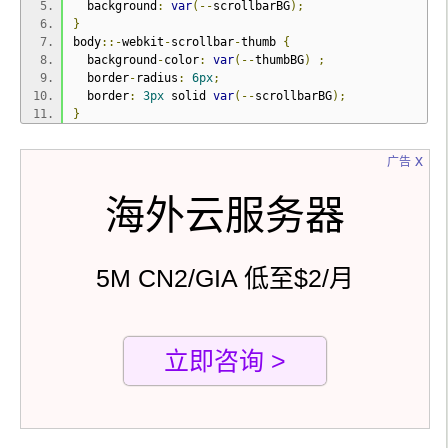
  background
:
var
(--
scrollbarBG
);
}
body
::-
webkit
-
scrollbar
-
thumb 
{
  background
-
color
:
var
(--
thumbBG
)
;
  border
-
radius
:
6px
;
  border
:
3px
 solid 
var
(--
scrollbarBG
);
}
x
广告
海外云服务器
5M CN2/GIA 低至$2/月
立即咨询 >