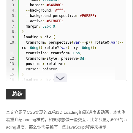
--
border
:
#646B8C;
--
background
:
#fff;
--
background
-
perspective
:
#F6F8FF;
--
active
:
#5C86FF;
  margin
:
52px
0
;
}
.
loading 
>
 div 
{
  transform
:
 perspective
(
var
(--
p
))
 rotateX
(
var
(--
rx
,
0deg
))
 rotateY
(
var
(--
ry
,
0deg
));
  transition
:
 transform 
0.5s
;
  transform
-
style
:
 preserve
-
3d
;
  position
:
 relative
;
  cursor
:
 pointer
;
}
.
loading 
>
 div span 
{
  display
:
 block
;
  color
:
var
(--
c
,
#404660);
总结
  line
-
height
:
23px
;
  font
-
size
:
var
(--
s
,
16px
);
  font
-
weight
:
500
;
本文介绍了CSS实现的2D和3D Loading加载/进度条动画，本实例
  margin
-
bottom
:
8px
;
}
着重介绍loading样式，如果你想做一些交互，比如只显示60%的lo
.
loading 
>
 div ul 
{
ading进度，那么你需要编写一些JavaScript程序来控制。
  width
:
360px
;