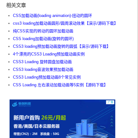
  height
:
36px
;
相关文章
  margin
:
0
;
  padding
:
0
;
CSS加载动画(loading animation)-扭动的圆环
  list
-
style
:
 none
;
}
css3 loading加载动画圆形/圆周滚动效果【演示/源码下载】
.
loading 
>
 div ul li 
{
纯CSS实现的转动的圆环加载动画
--
ry
:
0deg
;
CSS loading加载动画(旋转的圆环)
--
z
:
0
;
--
x
:
0
;
CSS3 loading预加载动画旋转的圆弧【演示/源码下载】
  transform
:
 rotateY
(
var
(--
ry
))
 translateZ
(
var
(--
4个漂亮的CSS3 Loading预加载动画实例
z
))
 translateX
(
var
(--
x
));
  transform
-
origin
:
0
0
;
CSS3 Loading 旋转圆盘加载动画
}
CSS3 loading音波效果预加载动画
CSS3 Loading预加载动画8个常见实例
CSS Loading 左右滚动加载动画等5实例【源码下载】