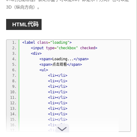
3D（纵向方向）。
HTML代码
<label
class
=
"loading"
>
<input
type
=
"checkbox"
checked
>
<div>
<span>
Loading...
</span>
<span>
点击观看
</span>
<ul>
<li></li>
<li></li>
<li></li>
<li></li>
<li></li>
<li></li>
<li></li>
<li></li>
<li></li>
<li></li>
<li></li>
</ul>