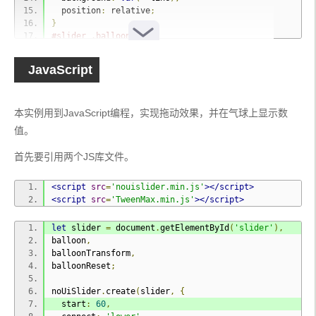
  position
:
 relative
;
}
#slider .balloon {
--
o
:
0
;
--
s
:
0
;
JavaScript
--
y
:
0
;
--
r
:
0deg
;
  width
:
52px
;
本实例用到JavaScript编程，实现拖动效果，并在气球上显示数
  height
:
68px
;
  pointer
-
events
:
 none
;
值。
  position
:
 absolute
;
  z
-
index
:
5
;
首先要引用两个JS库文件。
  left
:
-
26px
;
  bottom
:
0
;
<script
src
=
'nouislider.min.js'
></script>
  transform
-
origin
:
50
%
100
%;
<script
src
=
'TweenMax.min.js'
></script>
}
#slider .balloon > div {
  width
:
52px
;
let
 slider 
=
 document
.
getElementById
(
'slider'
),
  height
:
68px
;
balloon
,
  transform
-
origin
:
50
%
100
%;
balloonTransform
,
  opacity
:
var
(--
o
);
balloonReset
;
  transform
:
 scale
(
var
(--
s
))
 translate
(
0
,
var
(--
y
))
 rotate
(
var
(--
r
));
noUiSlider
.
create
(
slider
,
{
  transition
:
 transform 
0.4s
 ease
,
 opacity 
0.4s
 e
  start
:
60
,
ase
;