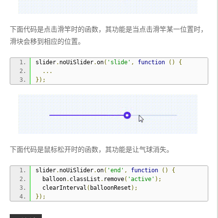
下面代码是点击滑竿时的函数，其功能是当点击滑竿某一位置时，
滑块会移到相应的位置。
slider
.
noUiSlider
.
on
(
'slide'
,
function
()
{
...
});
下面代码是鼠标松开时的函数，其功能是让气球消失。
slider
.
noUiSlider
.
on
(
'end'
,
function
()
{
  balloon
.
classList
.
remove
(
'active'
);
  clearInterval
(
balloonReset
);
});