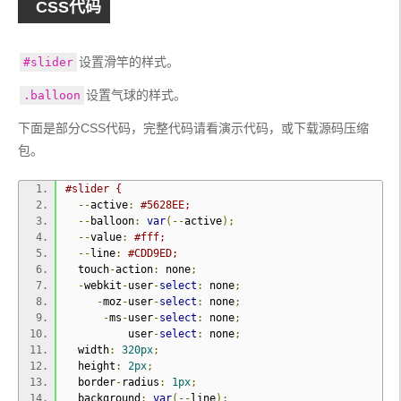
CSS代码
设置滑竿的样式。
#slider
设置气球的样式。
.balloon
下面是部分CSS代码，完整代码请看演示代码，或下载源码压缩
包。
#slider {
--
active
:
#5628EE;
--
balloon
:
var
(--
active
);
--
value
:
#fff;
--
line
:
#CDD9ED;
  touch
-
action
:
 none
;
-
webkit
-
user
-
select
:
 none
;
-
moz
-
user
-
select
:
 none
;
-
ms
-
user
-
select
:
 none
;
          user
-
select
:
 none
;
  width
:
320px
;
  height
:
2px
;
  border
-
radius
:
1px
;
  background
:
var
(--
line
);