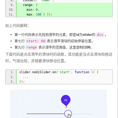
  connect
:
'lower'
,
}
  range
:
{
    min
:
0
,
    max
:
100
}
});
如上代码解释：
第一行代码表示先找到滑竿的元素，即是
id
为
slider
的
div
。
第七行
start: 60
表示滑竿滑块的初始停留位置。
第九行
range
表示滑竿的范围值，这里是
0
到
100
。
下面代码是点击滑竿的滑块时的函数，其功能是当点击滑块和拖动
时，气球出现，并随着滑块移动位置。
slider
.
noUiSlider
.
on
(
'start'
,
function
()
{
...
});