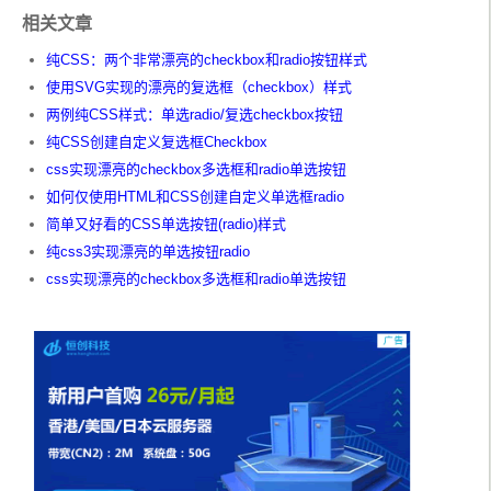
}
相关文章
.
label
-
cbx 
>
 span 
{
  pointer
-
events
:
 none
;
纯CSS：两个非常漂亮的checkbox和radio按钮样式
}
使用SVG实现的漂亮的复选框（checkbox）样式
.
cntr 
{
两例纯CSS样式：单选radio/复选checkbox按钮
  position
:
 absolute
;
纯CSS创建自定义复选框Checkbox
  top
:
45
%;
  left
:
0
;
css实现漂亮的checkbox多选框和radio单选按钮
  width
:
100
%;
如何仅使用HTML和CSS创建自定义单选框radio
  text
-
align
:
 center
;
}
简单又好看的CSS单选按钮(radio)样式
纯css3实现漂亮的单选按钮radio
.
invisible 
{
css实现漂亮的checkbox多选框和radio单选按钮
  position
:
 absolute
;
  z
-
index
:
-
1
;
  width
:
0
;
  height
:
0
;
  opacity
:
0
;
}
</style>
</head>
<body>