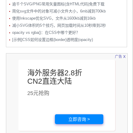
</html>
逾千个SVG/PNG常用矢量图标(含HTML代码)免费下载
简化svg文件中的对象可减小文件大小，6mb减到700kb
使用Inkscape优化SVG，文件从1600kb减到16kb
减小SVG体积的5个技巧，网页加载时间从10秒降到2秒
opacity vs rgba()：在CSS中哪个更好？
[示例]CSS如何设置边框(border)透明度(opacity)
x
广告
海外服务器2.8折
CN2直连大陆
25元抢购
立即咨询 >