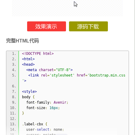
完整HTML代码
<!DOCTYPE html>
<html>
<head>
<meta
charset
=
"UTF-8"
>
<link
rel
=
'stylesheet'
href
=
'bootstrap.min.css
'
>
<style>
body 
{
  font
-
family
:
Avenir
;
  font
-
size
:
16px
;
}
.
label
-
cbx 
{
  user
-
select
:
 none
;