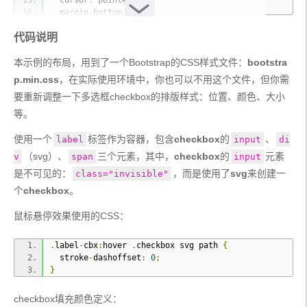
  cursor
:
 pointer
;
  margin
-
bottom
:
0
;
}
代码说明
.
label
-
cbx input
:
checked
+
.
checkbox 
{
  border
-
color
:
#20C2E0;
本示例的布局，用到了一个Bootstrap的CSS样式文件：
}
bootstra
.
label
-
cbx input
:
checked
+
.
checkbox svg path 
{
p.min.css
，在实际使用环境中，你也可以不用这个文件，但你需
  fill
:
#20C2E0;
要重新调整一下多选框checkbox的排版样式：位置、颜色、大小
}
.
label
-
等。
cbx input
:
checked
+
.
checkbox svg polyline 
{
  stroke
-
dashoffset
:
0
;
使用一个
标签作为容器，包含
checkbox
的
、
label
input
di
}
（svg）、
三个元素，其中，
checkbox
的
元素
v
span
input
.
label
-
cbx
:
hover 
.
checkbox svg path 
{
是不可见的：
  stroke
-
dashoffset
:
0
;
，而是使用了
svg
来创建一
class="invisible"
}
个
checkbox
。
.
label
-
cbx 
.
checkbox 
{
  position
:
 relative
;
鼠标悬停效果使用的CSS：
  top
:
2px
;
float
:
 left
;
.
label
-
cbx
:
hover 
.
checkbox svg path 
{
  margin
-
right
:
8px
;
  stroke
-
dashoffset
:
0
;
  width
:
20px
;
}
  height
:
20px
;
  border
:
2px
 solid 
#C8CCD4;
  border
-
radius
:
3px
;
checkbox填充颜色定义：