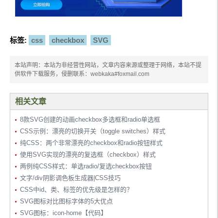
<div
class
=
"cntr"
>
<label
for
=
"cbx"
class
=
"label-cbx"
>
<input
id
=
"cbx"
type
=
"checkbox"
class
=
"invi
标签:
css
checkbox
SVG
sible"
>
<div
class
=
"checkbox"
>
<svg
width
=
"20px"
height
=
"20px"
viewBox
=
"
本站声明：本站为非经营性网站，文章内容来源或整理于网络，本站不提
0 0 20 20"
>
供软件下载服务，侵删联系：webkaka#foxmail.com
<path
d
=
"M3,1 L17,1 L17,1 C18.1045695,1
 19,1.8954305 19,3 L19,17 L19,17 C19,18.1045695 1
8.1045695,19 17,19 L3,19 L3,19 C1.8954305,19 1,18
相关文章
.1045695 1,17 L1,3 L1,3 C1,1.8954305 1.8954305,1 
3,1 Z"
></path>
8款SVG创建的动画checkbox多选框和radio单选框
<polyline
points
=
"4 11 8 15 16 6"
>
CSS示例：漂亮的切换开关（toggle switches）样式
</polyline>
纯CSS：两个非常漂亮的checkbox和radio按钮样式
</svg>
</div>
使用SVG实现的漂亮的复选框（checkbox）样式
<span>
复选框演示
</span>
两例纯CSS样式：单选radio/复选checkbox按钮
</label>
文字/div阴影调色板生成器|CSS技巧
CSS中id、类、标签的优先级是怎样的？
</div>
SVG图标对比图标字体的5大优点
</body>
SVG图标：icon-home【代码】