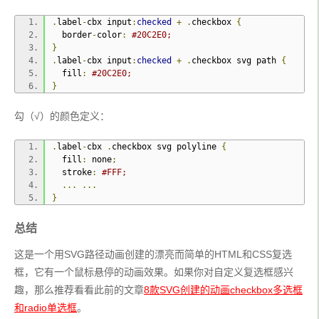
}
.
label
-
cbx 
.
checkbox svg 
{
.
label
-
cbx input
:
checked
+
.
checkbox 
{
  position
:
 absolute
;
  border
-
color
:
#20C2E0;
  top
:
-
2px
;
}
  left
:
-
2px
;
.
label
-
cbx input
:
checked
+
.
checkbox svg path 
{
}
  fill
:
#20C2E0;
.
label
-
cbx 
.
checkbox svg path 
{
}
  fill
:
 none
;
  stroke
:
#20C2E0;
勾（√）的颜色定义：
  stroke
-
width
:
2
;
  stroke
-
linecap
:
 round
;
  stroke
-
linejoin
:
 round
;
.
label
-
cbx 
.
checkbox svg polyline 
{
  stroke
-
dasharray
:
71px
;
  fill
:
 none
;
  stroke
-
dashoffset
:
71px
;
  stroke
:
#FFF;
  transition
:
 all 
0.6s
 ease
;
...
...
}
}
.
label
-
cbx 
.
checkbox svg polyline 
{
  fill
:
 none
;
总结
  stroke
:
#FFF;
  stroke
-
width
:
2
;
这是一个用SVG路径动画创建的漂亮而简单的HTML和CSS复选
  stroke
-
linecap
:
 round
;
  stroke
-
linejoin
:
 round
;
框，它有一个鼠标悬停的动画效果。如果你对自定义复选框感兴
  stroke
-
dasharray
:
18px
;
趣，那么推荐看看此前的文章
8款SVG创建的动画checkbox多选框
  stroke
-
dashoffset
:
18px
;
和radio单选框
。
  transition
:
 all 
0.3s
 ease
;