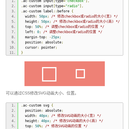
.
ac
-
custom input
[
type
=
"checkbox"
],
.
ac
-
custom ol 
{
.
ac
-
custom input
[
type
=
"radio"
],
  list
-
style
:
 none
;
.
ac
-
custom label
::
before 
{
  padding
:
0
;
  width
:
50px
;
/* 修改checkbox或radio的大小(宽) */
  margin
:
0
auto
;
  height
:
50px
;
/* 修改checkbox或radio的大小(高) */
  max
-
width
:
800px
;
  top
:
50
%;
/* 调整checkbox或radio的位置 */
}
  left
:
0
;
/* 调整checkbox或radio的位置 */
  margin
-
top
:
-
25px
;
.
ac
-
custom li 
{
  position
:
 absolute
;
  margin
:
0
auto
;
  cursor
:
 pointer
;
  padding
:
2em
0
;
}
  position
:
 relative
;
}
.
ac
-
custom label 
{
  display
:
inline
-
block
;
  position
:
 relative
;
  font
-
size
:
2em
;
  padding
:
0
0
0
80px
;
可以通过CSS修改SVG动画大小、位置。
  vertical
-
align
:
 top
;
  color
:
 rgba
(
0
,
0
,
0
,
0.5
);
.
ac
-
custom svg 
{
  cursor
:
 pointer
;
  position
:
 absolute
;
-
webkit
-
transition
:
 color 
0.3s
;
  width
:
40px
;
/* 修改SVG动画的大小(宽) */
  transition
:
 color 
0.3s
;
  height
:
40px
;
/* 修改SVG动画的大小(高) */
}
  top
:
50
%;
/* 修改SVG动画的位置 */