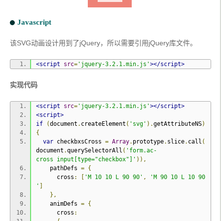
  transition
:
 opacity 
0.3s
;
}
Javascript
.
ac
-
radio label
::
before 
{
该SVG动画设计用到了jQuery，所以需要引用jQuery库文件。
  border
-
radius
:
50
%;
}
<script
src
=
'jquery-3.2.1.min.js'
></script>
.
ac
-
custom input
[
type
=
"checkbox"
]:
checked
+
 label
,
实现代码
.
ac
-
custom input
[
type
=
"radio"
]:
checked
+
 label 
{
  color
:
#fff;
}
<script
src
=
'jquery-3.2.1.min.js'
></script>
<script>
.
if
ac
-
(
document
.
createElement
(
'svg'
).
getAttributeNS
)
custom input
{
[
type
=
"checkbox"
]:
checked
+
 label
::
be
fore
var
,
 checkbxsCross 
=
Array
.
prototype
.
slice
.
call
(
.
document
ac
-
.
querySelectorAll
(
'form.ac-
custom input
cross input[type="checkbox"]'
[
type
=
"radio"
]:
checked
)),
+
 label
::
befor
e 
    pathDefs 
{
=
{
      cross
  opacity
:
0.8
:
[
;
'M 10 10 L 90 90'
,
'M 90 10 L 10 90
}
'
]
},
/* SVG 样式 */
    animDefs 
=
{
      cross
: