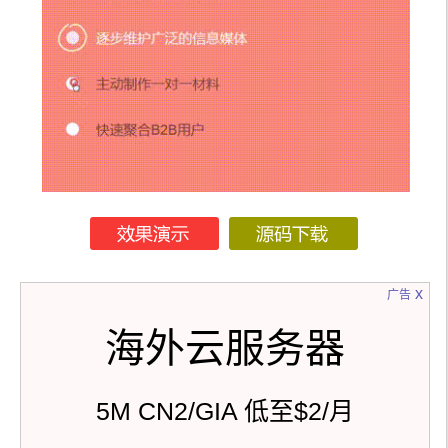
// 清除前面的任何转换
// 
path.style.transition = path.style.WebkitTransiti
on = path.style.MozTransition = 'none';
// 设置开始位置
      path
.
style
.
strokeDasharray 
=
 length 
+
' '
+
 length
;
if
(
i 
===
0
)
{
        path
.
style
.
strokeDashoffset 
=
Math
.
floor
(
length
)
-
1
;
}
else
 path
.
style
.
strokeDashoffset 
=
 length
;
// 触发布局，以便在浏览器中计算样式
// 设置动画前拾取起始位置
      path
.
getBoundingClientRect
();
x
广告
// 定义我们的过渡
      path
.
style
.
transition 
=
 path
.
style
.
WebkitTr
ansition
=
 path
.
style
.
MozTransition
=
'stroke-
海外云服务器
dashoffset '
+
 animDef
.
speed 
+
's '
+
 animDef
.
eas
ing 
+
' '
+
 i 
*
 animDef
.
speed 
+
's'
;
// 开始
      path
.
style
.
strokeDashoffset 
=
'0'
;
5M CN2/GIA 低至$2/月
}
}