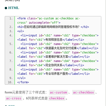
HTML
<form
class
=
"ac-custom ac-checkbox ac-
cross"
autocomplete
=
"off"
>
<h2>
您如何通过即插即用网络协同管理授权市场？
</h2>
<ul>
<li><input
id
=
"cb1"
name
=
"cb1"
type
=
"checkbox"
>
<label
for
=
"cb1"
>
有效释放信息
</label></li>
<li><input
id
=
"cb2"
name
=
"cb2"
type
=
"checkbox"
>
<label
for
=
"cb2"
>
快速最大化及时交付成果
</label></li>
<li><input
id
=
"cb3"
name
=
"cb3"
type
=
"checkbox"
>
<label
for
=
"cb3"
>
显著维护解决方案
</label></li>
<li><input
id
=
"cb4"
name
=
"cb4"
type
=
"checkbox"
>
<label
for
=
"cb4"
>
完全协同关系
</label></li>
<li><input
id
=
"cb5"
name
=
"cb5"
type
=
"checkbox"
>
<label
for
=
"cb5"
>
专业培养客户服务
</label></li>
</ul>
</form>
form
元素使用了三个样式类：
、
、
ac-custom
ac-checkbox
，
li
列表样式类是
。
ac-cross
checkbox