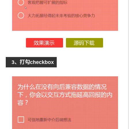
}
function
 controlCheckbox
(
el
,
 type
,
 svgDef
)
{
var
 svg 
=
 createSVGEl
(
svgDef
);
    el
.
parentNode
.
appendChild
(
svg
);
    el
.
addEventListener
(
'change'
,
function
()
{
if
(
el
.
checked
)
{
        draw
(
el
,
 type
);
}
3、打勾checkbox
else
{
        reset
(
el
);
}
});
}
  checkbxsCross
.
forEach
(
function
(
el
,
 i
)
{
    controlCheckbox
(
el
,
'cross'
);
});
function
 draw
(
el
,
 type
)
{