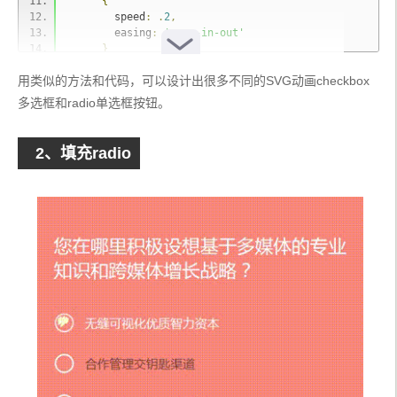
.
ac
-
custom svg 
{
{
        speed
  position
:
 absolute
:
.
2
,
;
        easing
  width
:
40px
;
:
'ease-in-out'
  height
}
:
40px
;
  top
};
:
50
%;
用类似的方法和代码，可以设计出很多不同的SVG动画checkbox
  margin
-
top
:
-
20px
;
  left
function
:
5px
 createSVGEl
;
(
def
)
多选框和radio单选框按钮。
  pointer
{
-
events
:
 none
;
}
var
 svg 
=
 document
.
createElementNS
(
"http://ww
w.w3.org/2000/svg"
,
"svg"
);
2、填充radio
.
ac
-
custom svg path 
if
(
def
)
{
  stroke
{
:
#fdfcd3;
      svg
  stroke
-
width
.
setAttributeNS
:
13px
;
(
null
,
'viewBox'
,
 def
.
vie
wBox
  stroke
);
-
linecap
:
 round
;
      svg
  stroke
-
linejoin
.
setAttributeNS
:
 round
;
(
null
,
'preserveAspectRat
io'
  fill
,
 def
:
 none
.
preserveAspectRatio
;
);
}
}
else
{
      svg
.
setAttributeNS
(
null
,
'viewBox'
,
'0 0 10
0 100'
);
}
    svg
.
setAttribute
(
'xmlns'
,
'http://www.w3.org/
2000/svg'
);
return
 svg
;