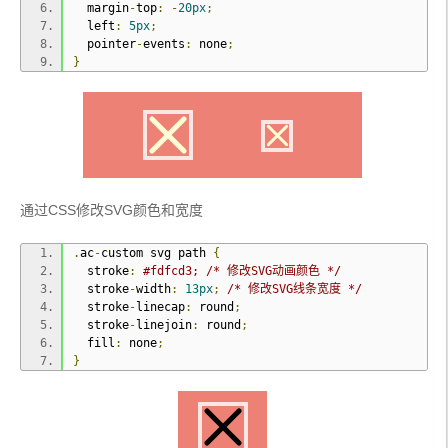
  margin
-
top
:
-
20px
;
.
ac
-
custom input
[
type
=
"checkbox"
],
  left
:
5px
;
.
ac
-
custom input
[
type
=
"radio"
],
  pointer
-
events
:
 none
;
.
ac
-
custom label
::
before 
{
}
  width
:
50px
;
  height
:
50px
;
  top
:
50
%;
  left
:
0
;
  margin
-
top
:
-
25px
;
  position
:
 absolute
;
  cursor
:
 pointer
;
}
通过CSS修改SVG颜色和宽度
.
ac
-
custom input
[
type
=
"checkbox"
],
.
ac
-
custom input
[
type
=
"radio"
]
{
.
ac
-
custom svg path 
{
  opacity
:
0
;
  stroke
:
#fdfcd3; /* 修改SVG动画颜色 */
-
webkit
-
appearance
:
 none
;
  stroke
-
width
:
13px
;
/* 修改SVG线条宽度 */
  display
:
inline
-
block
;
  stroke
-
linecap
:
 round
;
  vertical
-
align
:
 middle
;
  stroke
-
linejoin
:
 round
;
  z
-
index
:
100
;
  fill
:
 none
;
}
}
.
ac
-
custom label
::
before 
{
  content
:
''
;
  border
:
4px
 solid 
#fff;
-
webkit
-
transition
:
 opacity 
0.3s
;