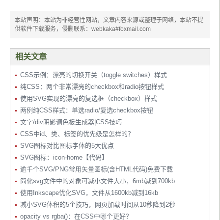
本站声明：本站为非经营性网站，文章内容来源或整理于网络，本站不提
供软件下载服务，侵删联系：webkaka#foxmail.com
相关文章
CSS示例：漂亮的切换开关（toggle switches）样式
纯CSS：两个非常漂亮的checkbox和radio按钮样式
使用SVG实现的漂亮的复选框（checkbox）样式
两例纯CSS样式：单选radio/复选checkbox按钮
文字/div阴影调色板生成器|CSS技巧
CSS中id、类、标签的优先级是怎样的？
SVG图标对比图标字体的5大优点
SVG图标：icon-home【代码】
逾千个SVG/PNG常用矢量图标(含HTML代码)免费下载
简化svg文件中的对象可减小文件大小，6mb减到700kb
使用Inkscape优化SVG，文件从1600kb减到16kb
减小SVG体积的5个技巧，网页加载时间从10秒降到2秒
opacity vs rgba()：在CSS中哪个更好？