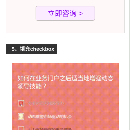
function
 reset
(
el
)
立即咨询 >
{
Array
.
prototype
.
slice
.
call
(
el
.
parentNode
.
quer
ySelectorAll
(
'svg > path'
)).
forEach
(
function
(
el
)
{
      el
.
parentNode
.
removeChild
(
el
);
});
}
5、填充checkbox
}
</script>