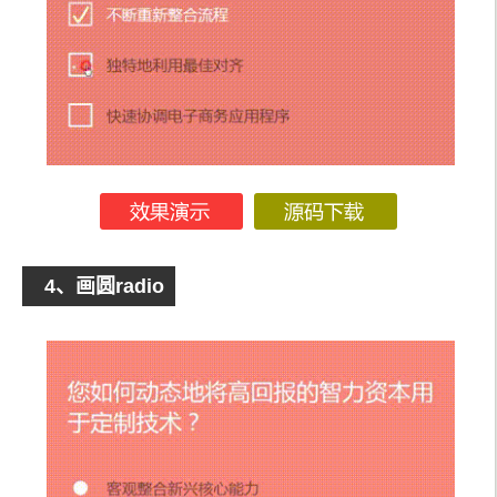
var
 paths 
=
[],
      pathDef
,
      animDef
,
      svg 
=
 el
.
parentNode
.
querySelector
(
'svg'
);
switch
(
type
)
{
case
'cross'
:
        pathDef 
=
 pathDefs
.
cross
;
        animDef 
=
 animDefs
.
cross
;
break
;
};
    paths
.
push
(
document
.
createElementNS
(
'http://w
ww.w3.org/2000/svg'
,
'path'
));
if
(
type 
===
'cross'
)
4、画圆radio
{
      paths
.
push
(
document
.
createElementNS
(
'http:/
/www.w3.org/2000/svg'
,
'path'
));
}
for
(
var
 i 
=
0
,
 len 
=
 paths
.
length
;
 i 
<
 len
;
++
i
)
{
var
 path 
=
 paths
[
i
];
      svg
.
appendChild
(
path
);
      path
.
setAttributeNS
(
null
,
'd'
,
 pathDef
[
i
]);
var
 length 
=
 path
.
getTotalLength
();