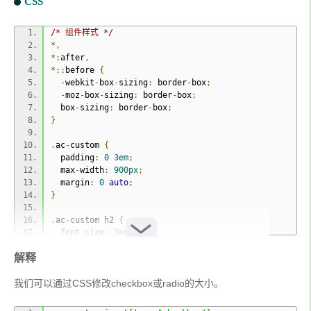
CSS
/* 组件样式 */
*,
*:
after
,
*::
before 
{
-
webkit
-
box
-
sizing
:
 border
-
box
;
-
moz
-
box
-
sizing
:
 border
-
box
;
  box
-
sizing
:
 border
-
box
;
}
.
ac
-
custom 
{
  padding
:
0
3em
;
  max
-
width
:
900px
;
  margin
:
0
auto
;
}
.
ac
-
custom h2 
{
  font
-
size
:
3em
;
  font
-
weight
:
300
;
解释
  padding
:
0
0
0.5em
;
  margin
:
0
0
30px
;
我们可以通过CSS修改checkbox或radio的大小。
}
.
ac
-
custom ul
,