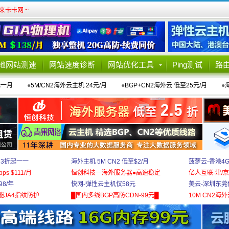
卡卡网 ~
地网站测速
网站速度诊断
网站优化工具
Ping测试
路
元一月
●
5M/CN2海外云主机 24元/月
●
BGP+CN2海外云 低至25元/月
●
 3折起一一
海外主机 5M CN2 低至$2/月
菠萝云-香港4
bps $111/月
恒创科技一海外服务器●高速稳定
亿人互联-津/京
8/年
快网-弹性云主机仅58元
美云-深圳东莞
能JA4指纹防护
█国内多线BGP高防CDN-99元█
10M CN2海外