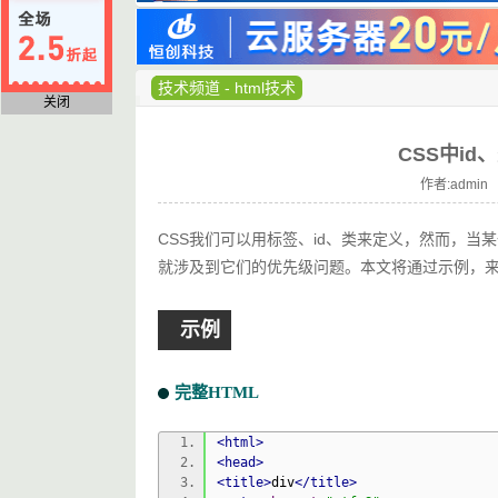
技术频道
-
html技术
关闭
CSS中i
作者:admin 
CSS我们可以用标签、id、类来定义，然而，当
就涉及到它们的优先级问题。本文将通过示例，
示例
完整HTML
<html>
<head>
<title>
div
</title>