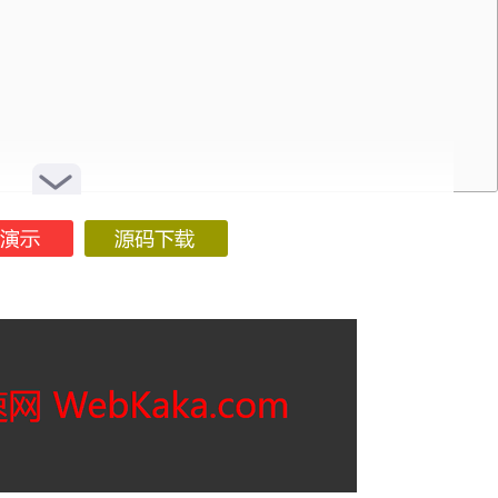
ebKaka.com
</div>