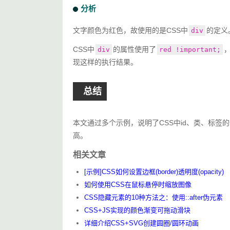
</body>
分析
</html>
文字颜色为红色，故使用的是CSS中
的定义
div
CSS中
的属性使用了
div
red !important;
现这样的执行结果。
总结
本文通过多个示例，说明了CSS中id、类、标签
高。
相关文章
[示例]CSS如何设置边框(border)透明度(opacity)
如何使用CSS在鼠标悬停时缩放图像
CSS隐藏元素的10种方法之：使用::after伪元素
CSS+JS实现的颜色渐变可拖动滑块
详细介绍CSS+SVG创建圆圈/圆环动画