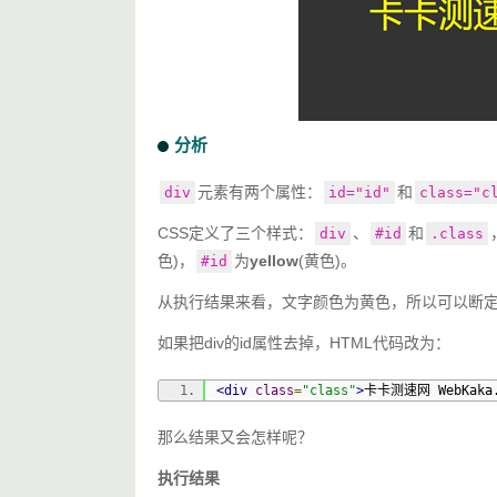
<body>
<div
id
=
"id"
class
=
"class"
>
卡卡测速网 W
</body>
</html>
分析
元素有两个属性：
和
div
id="id"
class="c
CSS定义了三个样式：
、
和
div
#id
.class
色)，
为
yellow
(黄色)。
#id
从执行结果来看，文字颜色为黄色，所以可以断
如果把div的id属性去掉，HTML代码改为： 
<div
class
=
"class"
>
卡卡测速网 WebKaka.
那么结果又会怎样呢？
执行结果