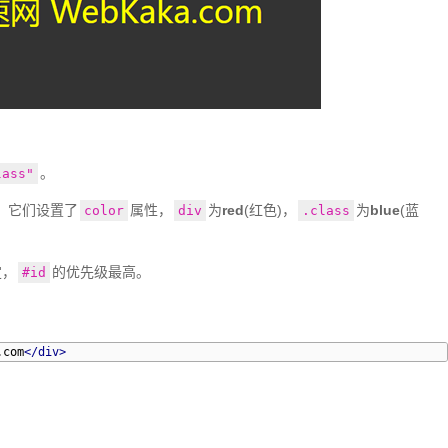
ebKaka.com
</div>
。
lass"
，它们设置了
属性，
为
red
(红色)，
为
blue
(蓝
color
div
.class
定，
的优先级最高。
#id
com
</div>