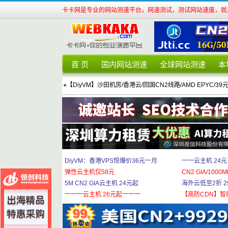
卡卡网是专业的网站测速平台，网速测试，测试网站速度，就来
首 页
国内网站测速
全球网站测速
本
●
【DiyVM】沙田机房/香港云/回国CN2线路/AMD EPYC/39
DiyVM：香港VPS惊爆价36元一月
一一云主机 24元
弹性云主机仅58元
CN2 GIA/1000M
5M CN2 GIA云主机 24元起
海外云低至2折 29
一一一云主机 26元起一一一
【高防CDN】智