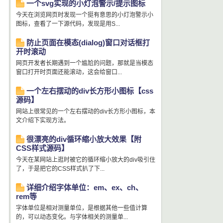
一个svg实现的小灯泡警示/提示图标
今天在浏览网页时发现一个挺有意思的小灯泡警示小
图标，查看了一下源代码，发现是用S...
防止页面在模态(dialog)窗口对话框打
开时滚动
网页开发者长期遇到一个尴尬的问题，那就是当模态
窗口打开时页面还能滚动，这会给窗口...
一个左右摆动的div长方形小图标【css
源码】
网站上很常见的一个左右摆动的div长方形小图标，本
文介绍下实现方法。
很漂亮的div循环缩小放大效果【附
CSS样式源码】
今天在某网站上逛时被它的循环缩小放大的div吸引住
了，于是把它的CSS样式扒了下...
详细介绍字体单位：em、ex、ch、
rem等
字体单位是相对测量单位，是根据其他一些值计算
的，可以动态变化。与字体相关的测量单...