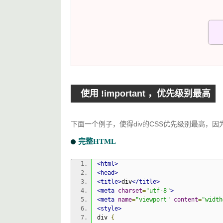
使用 !important ，优先级别最高
下面一个例子，使得div的CSS优先级别最高，因
完整HTML
<html>
<head>
<title>
div
</title>
<meta
charset
=
"utf-8"
>
<meta
name
=
"viewport"
content
=
"width
<style>
div 
{