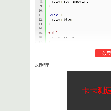
  color
:
 red 
!
important
;
}
.
class
{
  color
:
 blue
;
}
#id {
  color
:
 yellow
;
}
body 
{
  background
:
#333;
  display
:
 grid
;
  font
-
size
:
50px
;
执行结果
  height
:
100vh
;
  place
-
items
:
 center
;
}
</style>
</head>
<body>
<div
id
=
"id"
class
=
"class"
>
卡卡测速网 W