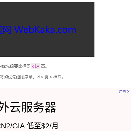
的优先级要比标签
高。
div
的优先级顺序是：id > 类 > 标签。
x
广告
外云服务器
CN2/GIA 低至$2/月