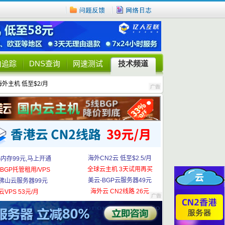
由追踪
DNS查询
网速测试
技术频道
海外主机 低至$2/月
海外CN2云 低至$2.5/月
G内存99元,马上开通
全球云主机 3天试用再买
BGP托管租用/VPS
美云-BGP云服务器49元
佛山云服务器99元
海外云 CN2线路 26元
云VPS 53元/月