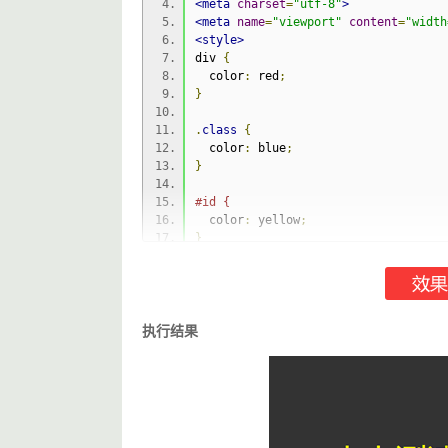
<meta
charset
=
"utf-8"
>
<meta
name
=
"viewport"
content
=
"width
<style>
div 
{
  color
:
 red
;
}
.
class
{
  color
:
 blue
;
}
#id {
  color
:
 yellow
;
}
body 
{
  background
:
#333;
  display
:
 grid
;
  font
-
size
:
50px
;
执行结果
  height
:
100vh
;
  place
-
items
:
 center
;
}
</style>
</head>