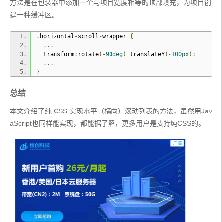
方法是在包装器中添加一个与项目宽度相等的顶部填充，为项目创
建一种缓冲区。
.
horizontal
-
scroll
-
wrapper 
{
...
  transform
:
rotate
(-
90deg
)
 translateY
(-
100px
);
...
}
总结
本文介绍了纯 CSS 实现水平（横向）滚动列表的方法，虽然用Jav
aScript也同样能实现，都能据了解，更多用户是支持纯CSS的。