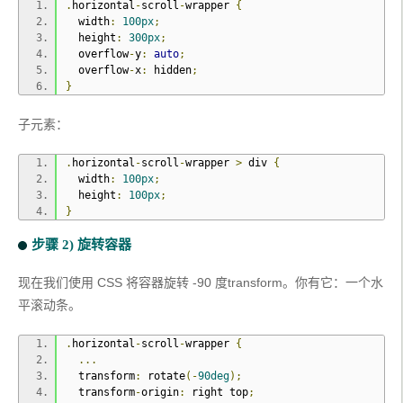
.
horizontal
-
scroll
-
wrapper 
{
  width
:
100px
;
  height
:
300px
;
  overflow
-
y
:
auto
;
  overflow
-
x
:
 hidden
;
}
子元素：
.
horizontal
-
scroll
-
wrapper 
>
 div 
{
  width
:
100px
;
  height
:
100px
;
}
步骤 2) 旋转容器
现在我们使用 CSS 将容器旋转 -90 度transform。你有它：一个水
平滚动条。
.
horizontal
-
scroll
-
wrapper 
{
...
  transform
:
 rotate
(-
90deg
);
  transform
-
origin
:
 right top
;