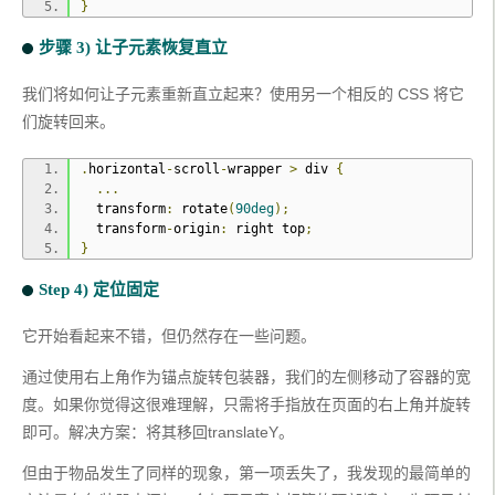
}
步骤 3) 让子元素恢复直立
我们将如何让子元素重新直立起来？使用另一个相反的 CSS 将它
们旋转回来。
.
horizontal
-
scroll
-
wrapper 
>
 div 
{
...
  transform
:
 rotate
(
90deg
);
  transform
-
origin
:
 right top
;
}
Step 4) 定位固定
它开始看起来不错，但仍然存在一些问题。
通过使用右上角作为锚点旋转包装器，我们的左侧移动了容器的宽
度。如果你觉得这很难理解，只需将手指放在页面的右上角并旋转
即可。解决方案：将其移回translateY。
但由于物品发生了同样的现象，第一项丢失了，我发现的最简单的