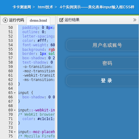
>
>
卡卡测速网
html技术
4个实例演示——美化表单input输入框CSS样
运行结果
运行代码
demo.html
式
49
border
: 
0
px
solid
#fff
;
50
padding
: 
0
8
px
;
51
outline
: 
0
;
添加收藏
下载源代码
|
52
letter-spacing
: 
1
px
;
53
color
: 
#fff
;
54
font-weight
: 
600
;
55
background
: 
rgba
(
45
,
45
,
45
,
.10
); 
/*
半
透
明
背
景
色
*/
56
border
: 
1
px
solid
rgba
(
255
,
255
,
255
,
.15
);
57
box-shadow
: 
0
2
px
3
px
0
rgba
(
0
,
0
,
0
,
.1
) 
inset
;
58
text-shadow
: 
0
1
px
2
px
rgba
(
0
,
0
,
0
,
.1
);
59
  -o-transition: 
all
.2
s
;
60
  -moz-transition: 
all
.2
s
;
61
  -webkit-transition: 
all
.2
s
;
62
  -ms-transition: 
all
.2
s
;
63
}
64
65
input
{
66
box-shadow
: 
0
0
5
px
4
px
rgba
(
0
, 
0
, 
0
,
0.1
);
67
}
68
69
input
:
:-webkit-input-placeholder
{
70
/* WebKit browsers */
71
color
: 
#c1c1c1
;
72
}
73
74
input
:-moz-placeholder
{
75
/* Mozilla Firefox 4 to 18 */