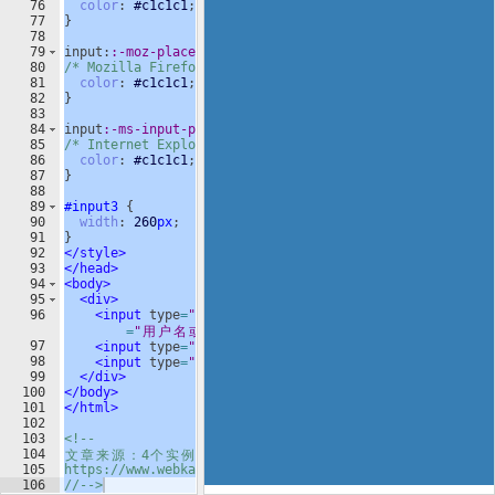
76
color
: 
#c1c1c1
;
77
}
78
79
input
:
:-moz-placeholder
{
80
/* Mozilla Firefox 19+ */
81
color
: 
#c1c1c1
;
82
}
83
84
input
:-ms-input-placeholder
{
85
/* Internet Explorer 10+ */
86
color
: 
#c1c1c1
;
87
}
88
89
#input3
{
90
width
: 
260
px
;
91
}
92
</
style
>
93
</
head
>
94
<
body
>
95
<
div
>
96
<
input
type
=
"text"
id
=
"input1"
placeholder
=
"
用
户
名
或
账
号
"
>
97
<
input
type
=
"text"
id
=
"input2"
placeholder
=
"
密
码
"
>
98
<
input
type
=
"button"
id
=
"input3"
value
=
"
登
录
"
>
99
</
div
>
100
</
body
>
101
</
html
>
102
103
<!--
104
文
章
来
源
：
4
个
实
例
演
示
——
美
化
表
单
input
输
入
框
CSS
样
式
105
https://www.webkaka.com/tutorial/html/2022/0329244/
106
//-->