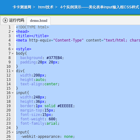
>
>
卡卡测速网
html技术
4个实例演示——美化表单input输入框CSS样式
运行代码
demo.html
1
<!
DOCTYPE
html
>
2
<
head
>
3
<
title
>
</
title
>
4
<
meta
http-equiv
=
"Content-Type"
content
=
"text/html; char
5
6
<
style
>
7
body
{
8
background
: 
#377EB4
;
9
padding
:
20
px
20
px
;
10
}
11
div
{
12
width
:
200
px
;
13
height
:
auto
;
14
text-align
:
center
;
15
}
16
input
{
17
width
:
248
px
;
18
height
:
36
px
;
19
border
:
1
px
solid
#EEEEEE
;
20
margin-top
:
15
px
;
21
font-size
:
15
px
;
22
font-weight
: 
600
;
23
font-family
:
arial
;
24
}
25
input
{
26
  -webkit-appearance: 
none
;