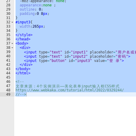
27
  -moz-appearance: 
none
;
28
appearance
:
none
 ;
29
outline
: 
0
;
30
padding
:
0
8
px
;
31
}
32
#input3
{
33
width
:
265
px
;
34
}
35
</
style
>
36
</
head
>
37
<
body
>
38
<
div
>
39
<
input
type
=
"text"
id
=
"input1"
placeholder
=
"
用
户
名
或
40
<
input
type
=
"text"
id
=
"input2"
placeholder
=
"
密
码
"
>
41
<
input
type
=
"button"
id
=
"input3"
value
=
"
登
录
"
>
42
</
div
>
43
</
body
>
44
</
html
>
45
46
<!--
47
文
章
来
源
：
4
个
实
例
演
示
——
美
化
表
单
input
输
入
框
CSS
样
式
48
https://www.webkaka.com/tutorial/html/2022/0329244/
49
//-->