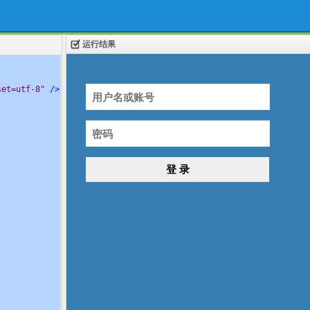
运行结果
set=utf-8"
/>