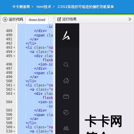
>
>
卡卡测速网
html技术
CSS3实现的可缩进的侧栏导航菜单
运行结果
运行代码
demo.html
添加收藏
下载源代码
|
488
<
ion-icon
name
=
"pie-chart-outline"
>
</
ion
-icon
>
489
</
div
>
490
<
span
class
=
"link-text"
>
面
版
</
span
>
491
</
a
>
492
</
li
>
493
<
li
class
=
"navbar-item flexbox-left"
>
494
<
a
class
=
"navbar-item-inner flexbox-left"
>
495
<
div
class
=
"navbar-item-inner-icon-wrapper 
flexbox"
>
496
<
ion-icon
name
=
"people-outline"
>
</
ion-icon
>
497
</
div
>
498
<
span
class
=
"link-text"
>
团
队
</
span
>
499
</
a
>
500
</
li
>
501
<
li
class
=
"navbar-item flexbox-left"
>
502
<
a
class
=
"navbar-item-inner flexbox-left"
>
503
<
div
class
=
"navbar-item-inner-icon-wrapper 
flexbox"
>
504
<
ion-icon
name
=
"chatbubbles-outline"
>
</
ion
-icon
>
505
</
div
>
506
<
span
class
=
"link-text"
>
支
持
</
span
>
507
</
a
>
508
</
li
>
509
<
li
class
=
"navbar-item flexbox-left"
>
510
<
a
class
=
"navbar-item-inner flexbox-left"
>