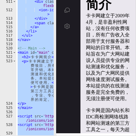
511
<
div
class
=
"navbar-item-inner-icon-wrapper 
flexbox"
>
512
<
ion-icon
name
=
"settings-outline"
>
</
ion-icon
>
513
</
div
>
514
<
span
class
=
"link-text"
>
设
置
</
span
>
515
</
a
>
516
</
li
>
517
</
ul
>
518
</
nav
>
519
520
<!-- Main -->
521
<
main
id
=
"main"
class
=
"flexbox-col"
>
522
<
h2
>
卡
卡
网
简
介
</
h2
>
523
<
p
>
卡
卡
网
建
立
于
2009
年
4
月
，
是
非
盈
利
性
网
站
，
没
有
任
何
收
费
项
目
，
所
有
广
告
收
入
全
部
用
于
支
付
服
务
器
和
网
站
的
日
常
开
销
。
本
站
旨
在
为
广
大
网
站
建
设
人
员
提
供
专
业
的
网
站
测
速
和
优
化
服
务
，
以
及
为
广
大
网
民
提
供
网
络
速
度
测
试
服
务
。
本
站
提
供
的
在
线
测
速
服
务
是
完
全
免
费
的
，
无
须
注
册
便
可
使
用
。
<
br
>
<
br
>
卡
卡
网
是
国
内
站
长
和
IDC
商
检
测
网
络
线
路
和
网
站
测
速
的
第
三
方
工
具
之
一
，
每
天
为
超
过
1
万
的
网
站
提
供
测
速
服
务
，
专
业
、
专
心
、
专
注
，
为
卡
卡
网
赢
得
了
良
好
的
口
碑
和
业
界
的
肯
定
。
524
</
p
>
525
</
main
>
526
527
<
script
src
=
'https://unpkg.com/ionicons@5.5.2/dist
/ionicons/ionicons.esm.js'
>
</
script
>
528
<
script
src
=
'https://unpkg.com/ionicons@5.5.2/dist
/ionicons/ionicons.js'
>
</
script
>
529