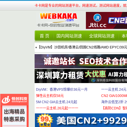
卡卡网是专业的网站测速平台，网速测试，测试网站速度，就来
首 页
国内网站测速
全球网站测速
本
●
【DiyVM】沙田机房/香港云/回国CN2线路/AMD EPYC/39
DiyVM：香港VPS惊爆价36元一月
一一云主机 24元
弹性云主机仅58元
CN2 GIA/1000M
5M CN2 GIA云主机 24元起
海外云低至2折 29
一一一云主机 26元起一一一
【高防CDN】智