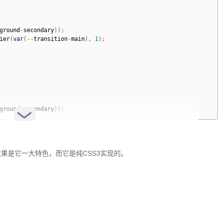
eft"
>
exbox-left"
>
ground
-
secondary
));
r-icon-wrapper flexbox"
>
ier
(
var
(--
transition
-
main
),
1
);
outline"
></ion-icon>
</span>
eft"
>
exbox-left"
>
r-icon-wrapper flexbox"
>
ground
-
secondary
));
line"
></ion-icon>
</span>
ground
-
secondary
));
果是它一大特色，而它是纯CSS3实现的。
eft"
>
exbox-left"
>
ary
));
r-icon-wrapper flexbox"
>
s-outline"
></ion-icon>
</span>