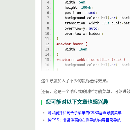
    width
:
5em
;
</li>
    height
:
100vh
;
<li
class
=
"navbar-item flexbox-l
    position
:
fixed
;
<a
class
=
"navbar-item-inner fl
    background
-
color
:
 hsl
(
var
(--
back
<div
class
=
"navbar-item-inne
    transition
:
 width 
.
35s
 cubic
-
bez
<ion-icon
name
=
"pie-chart-
    overflow
-
y
:
auto
;
</div>
    overflow
-
x
:
 hidden
;
<span
class
=
"link-text"
>
面版
}
</a>
#navbar:hover {
</li>
    width
:
16em
;
<li
class
=
"navbar-item flexbox-l
}
<a
class
=
"navbar-item-inner fl
#navbar::-webkit-scrollbar-track {
<div
class
=
"navbar-item-inne
    background
-
color
:
 hsl
(
var
(--
back
<ion-icon
name
=
"people-out
}
</div>
#navbar::-webkit-scrollbar {
<span
class
=
"link-text"
>
团队
这个导航加入了不少的鼠标悬停效果。
    width
:
8px
;
</a>
    background
-
color
:
 hsl
(
var
(--
back
</li>
还有，这是一个响应式的侧栏导航菜单，可缩进效
}
<li
class
=
"navbar-item flexbox-l
#navbar::-webkit-scrollbar-thumb {
<a
class
=
"navbar-item-inner fl
您可能对以下文章也感兴趣
    background
-
color
:
 hsl
(
var
(--
prim
<div
class
=
"navbar-item-inne
}
<ion-icon
name
=
"chatbubble
.
navbar
-
items 
{
可以展开和闭合子菜单的CSS3垂直导航菜单
</div>
    margin
:
0
;
<span
class
=
"link-text"
>
支持
纯CSS：非常漂亮的左侧导航/内容目录导航
    padding
:
0
;
</a>
    list
-
style
-
type
:
 none
;
</li>