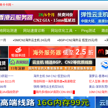
卡卡网 ~
地网站测速
网站速度诊断
网站优化工具
Ping测试
路
元一月
●
5M/CN2海外云主机 24元/月
●
BGP+CN2海外云 低至25元/月
●
 3折起一一
海外主机 5M CN2 低至$2/月
菠萝云-香港4
bps $111/月
恒创科技一海外服务器●高速稳定
亿人互联-津/京
8/年
快网-弹性云主机仅58元
美云-深圳东莞
能JA4指纹防护
█国内多线BGP高防CDN-99元█
10M CN2海外