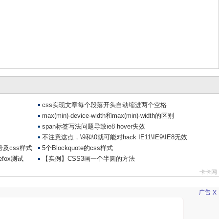
】
(
var
(--
transition
-
main
),
1
);
-
secondary
-
light
));
la
(
var
(--
black
),
.
25
);
icon 
{
tons
)
-
1rem
);
x
广告