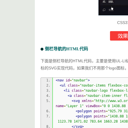
CS
侧栏导航的HTML代码
下面是侧栏导航的HTML代码，主要是使用UL-L
标的SVG实现代码，如果我们不用那个logo图标
<nav
id
=
"navbar"
>
<ul
class
=
"navbar-items flexbox-co
<li
class
=
"navbar-logo flexbox-l
<a
class
=
"navbar-item-inner fl
<svg
xmlns
=
"http://www.w3.or
name
=
"Layer 1"
viewBox
=
"0 0 1438.88 
<polygon
points
=
"925.79 31
<polygon
points
=
"1438.88 1
 1123.78 1471.02 783.64 1663.28 1438
</svg>