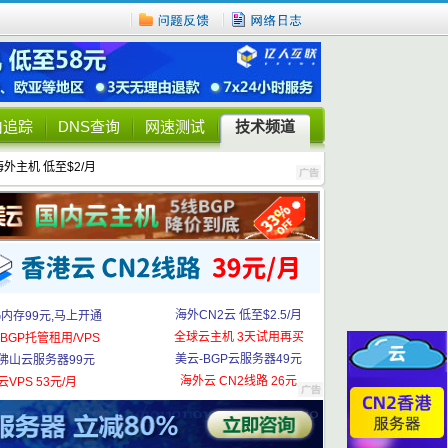
由追踪
DNS查询
网速测试
技术频道
海外主机 低至$2/月
海外CN2云 低至$2.5/月
G内存99元,马上开通
全球云主机 3天试用再买
BGP托管租用/VPS
美云-BGP云服务器49元
佛山云服务器99元
海外云 CN2线路 26元
云VPS 53元/月