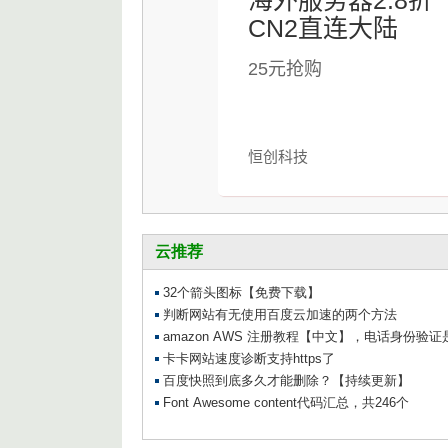
海外服务器2.8折
    white
-
space
:
 nowrap
;
CN2直连大陆
    transition
:
 all 
.
35s
 cubic
-
bezie
    overflow
:
 hidden
;
25元抢购
    opacity
:
0
;
}
#navbar:hover .link-text {
    width
:
 calc
(
100
%
-
 calc
(
5rem
-
8
    opacity
:
1
;
恒创科技
}