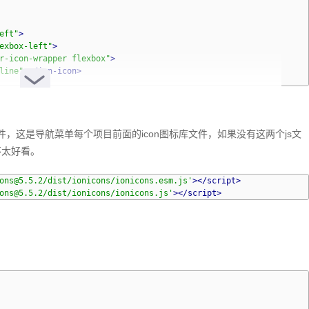
eft"
>
exbox-left"
>
r-icon-wrapper flexbox"
>
line"
></ion-icon>
</span>
件，这是导航菜单每个项目前面的icon图标库文件，如果没有这两个js文
eft"
>
exbox-left"
>
不太好看。
r-icon-wrapper flexbox"
>
ne"
></ion-icon>
ons@5.5.2/dist/ionicons/ionicons.esm.js'
></script>
ons@5.5.2/dist/ionicons/ionicons.js'
></script>
</span>
eft"
>
exbox-left"
>
r-icon-wrapper flexbox"
>
n-outline"
></ion-icon>
</span>