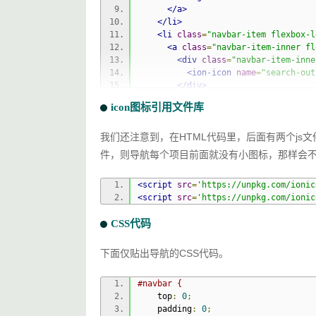
</a>
</li>
<li
class
=
"navbar-item flexbox-l
<a
class
=
"navbar-item-inner fl
<div
class
=
"navbar-item-inne
<ion-icon
name
=
"search-out
</div>
<span
class
=
"link-text"
>
搜索
icon图标引用文件库
</a>
</li>
我们还注意到，在HTML代码里，后面有两个js文
<li
class
=
"navbar-item flexbox-l
<a
class
=
"navbar-item-inner fl
件，则导航每个项目前面就没有小图标，那样会
<div
class
=
"navbar-item-inne
<ion-icon
name
=
"home-outli
<script
src
=
'https://unpkg.com/ionic
</div>
<script
src
=
'https://unpkg.com/ionic
<span
class
=
"link-text"
>
主页
</a>
CSS代码
</li>
<li
class
=
"navbar-item flexbox-l
<a
class
=
"navbar-item-inner fl
下面仅贴出导航的CSS代码。
<div
class
=
"navbar-item-inne
<ion-icon
name
=
"folder-ope
#navbar {
</div>
    top
:
0
;
<span
class
=
"link-text"
>
工程
    padding
:
0
;
</a>