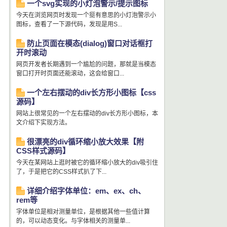
一个svg实现的小灯泡警示/提示图标
今天在浏览网页时发现一个挺有意思的小灯泡警示小
图标，查看了一下源代码，发现是用S...
防止页面在模态(dialog)窗口对话框打
开时滚动
网页开发者长期遇到一个尴尬的问题，那就是当模态
窗口打开时页面还能滚动，这会给窗口...
一个左右摆动的div长方形小图标【css
源码】
网站上很常见的一个左右摆动的div长方形小图标，本
文介绍下实现方法。
很漂亮的div循环缩小放大效果【附
CSS样式源码】
今天在某网站上逛时被它的循环缩小放大的div吸引住
了，于是把它的CSS样式扒了下...
详细介绍字体单位：em、ex、ch、
rem等
字体单位是相对测量单位，是根据其他一些值计算
的，可以动态变化。与字体相关的测量单...