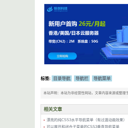
}
<li
class
=
"navbar-item flexbox-l
/* Navbar Logo */
<a
class
=
"navbar-item-inner fl
.
navbar
-
logo 
{
<div
class
=
"navbar-item-inne
    margin
:
0
0
2em
0
;
<ion-icon
name
=
"settings-o
    width
:
100
%;
</div>
    height
:
5em
;
<span
class
=
"link-text"
>
设置
    background
:
 hsl
(
var
(--
background
</a>
}
</li>
.
navbar
-
logo 
>
.
navbar
-
item
-
inner 
{
</ul>
    width
:
 calc
(
5rem
-
8px
);
</nav>
}
.
navbar
-
logo 
>
.
navbar
-
item
-
inner
:
ho
    background
-
color
:
 transparent
;
}
.
navbar
-
logo 
>
.
navbar
-
item
-
inner 
>
 
标签:
目录导航
导航栏
导航菜单
    height
:
2em
;
    fill
:
 hsl
(
var
(--
white
));
}
本站声明：本站为非经营性网站，文章内容来源或整理于网络，
/* Navbar Items */
.
navbar
-
item 
{
    padding
:
0
.
5em
;
相关文章
    width
:
100
%;
    cursor
:
 pointer
;
漂亮的纯CSS3水平导航菜单（有过渡动画效果）
}
.
navbar
-
item
-
inner 
{
可以展开和闭合子菜单的CSS3垂直导航菜单