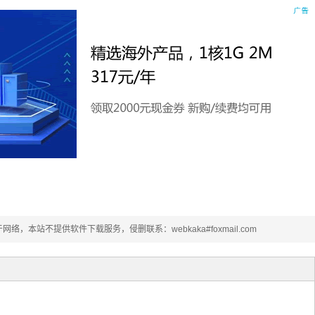
eft"
>
exbox-left"
>
r-icon-wrapper flexbox"
>
utline"
></ion-icon>
</span>
-
secondary
-
dark
));
ver 
{
svg 
{
本站不提供软件下载服务，侵删联系：webkaka#foxmail.com