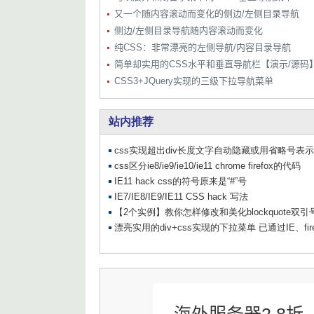
    padding
:
1em
0
;
又一个随内容滚动而变化的侧边/左侧目录导航
    width
:
100
%;
侧边/左侧目录导航随内容滚动而变化
    position
:
 relative
;
    color
:
 hsl
(
var
(--
quite
-
gray
));
纯CSS：非常漂亮的左侧导航/内容目录导航
    border
-
radius
:
.
25em
;
简单却实用的CSS水平和垂直导航栏【演示/源码
    text
-
decoration
:
 none
;
CSS3+JQuery实现的三级下拉导航菜单
    transition
:
 all 
.
2s
 cubic
-
bezier
}
.
navbar
-
item
-
inner
:
hover 
{
    color
:
 hsl
(
var
(--
white
));
    background
:
 hsl
(
var
(--
background
    box
-
shadow
:
0
17px
30px
-
10px
 hs
}
.
navbar
-
item
-
inner
-
icon
-
wrapper 
{
    width
:
 calc
(
5rem
-
1em
-
8px
);
    position
:
 relative
;
}
.
navbar
-
item
-
inner
-
icon
-
wrapper ion
-
    position
:
 absolute
;
    font
-
size
:
 calc
(
var
(--
navbar
-
but
}
.
link
-
text 
{
    margin
:
0
;
    width
:
0
;
    text
-
overflow
:
 ellipsis
;