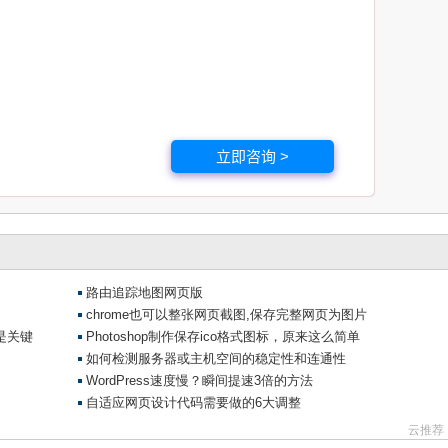
r
(
var
(--
transition
-
main
),
1
);
px
));
立即咨询 >