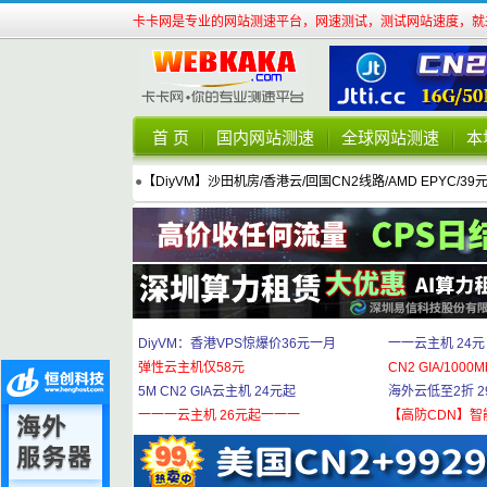
卡卡网是专业的网站测速平台，网速测试，测试网站速度，就来
首 页
国内网站测速
全球网站测速
本
●
【DiyVM】沙田机房/香港云/回国CN2线路/AMD EPYC/39
DiyVM：香港VPS惊爆价36元一月
一一云主机 24元
弹性云主机仅58元
CN2 GIA/1000M
5M CN2 GIA云主机 24元起
海外云低至2折 29
一一一云主机 26元起一一一
【高防CDN】智