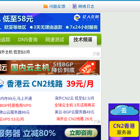
由追踪
DNS查询
网速测试
技术频道
海外主机 低至$2/月
海外CN2云 低至$2.5/月
G内存99元,马上开通
全球云主机 3天试用再买
BGP托管租用/VPS
美云-BGP云服务器49元
佛山云服务器99元
海外云 CN2线路 26元
云VPS 53元/月