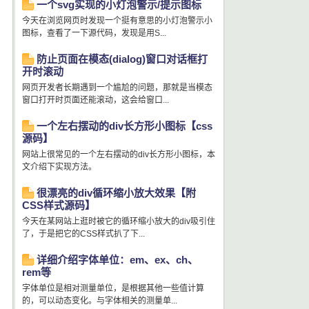
一个svg实现的小灯泡警示/提示图标
今天在浏览网页时发现一个挺有意思的小灯泡警示小
图标，查看了一下源代码，发现是用S...
防止页面在模态(dialog)窗口对话框打
开时滚动
网页开发者长期遇到一个尴尬的问题，那就是当模态
窗口打开时页面还能滚动，这会给窗口...
一个左右摆动的div长方形小图标【css
源码】
网站上很常见的一个左右摆动的div长方形小图标，本
文介绍下实现方法。
很漂亮的div循环缩小放大效果【附
CSS样式源码】
今天在某网站上逛时被它的循环缩小放大的div吸引住
了，于是把它的CSS样式扒了下...
详细介绍字体单位：em、ex、ch、
rem等
字体单位是相对测量单位，是根据其他一些值计算
的，可以动态变化。与字体相关的测量单...