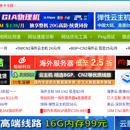
卡卡网 ~
地网站测速
网站速度诊断
网站优化工具
Ping测试
路
元一月
●
5M/CN2海外云主机 24元/月
●
BGP+CN2海外云 低至25元/月
●
 3折起一一
海外主机 5M CN2 低至$2/月
菠萝云-香港4
bps $111/月
恒创科技一海外服务器●高速稳定
亿人互联-津/京
8/年
快网-弹性云主机仅58元
美云-深圳东莞
能JA4指纹防护
█国内多线BGP高防CDN-99元█
10M CN2海外