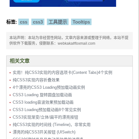
}
.
tooltip span
:
before
,
.
tooltip span
:
after
标签:
css
css3
工具提示
Tooltips
{
  content
:
""
;
本站声明：本站为非经营性网站，文章内容来源或整理于网络，本站不提
  position
:
 absolute
;
供软件下载服务，侵删联系：webkaka#foxmail.com
  z
-
index
:
1000
;
  bottom
:
-
7px
;
  left
:
50
%;
  margin
-
left
:
-
8px
;
相关文章
  border
-
top
:
8px
 solid 
#ddd;
  border
-
left
:
8px
 solid transparent
;
实用！纯CSS3实现的内容选项卡(Content Tabs)4个实例
  border
-
right
:
8px
 solid transparent
;
纯CSS3实现内容折叠效果
  border
-
bottom
:
0
;
4个漂亮的CSS3 Loading预加载动画实例
}
CSS3 Loading 旋转圆盘加载动画
.
tooltip span
:
before
CSS3 loading音波效果预加载动画
{
CSS3 Loading预加载动画8个常见实例
  border
-
top
-
color
:
#ccc;
  bottom
:
-
8px
;
CSS3实现渐变/立体/扁平的漂亮按钮
}
纯CSS3实现的时间线 (Timeline)，非常实用
漂亮的纯CSS3开关按钮 (UISwitch)
/* Yellow */