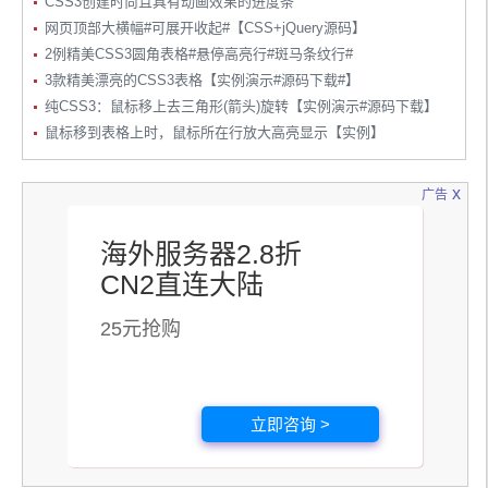
CSS3创建时尚且具有动画效果的进度条
.
yellow
-
tooltip span
网页顶部大横幅#可展开收起#【CSS+jQuery源码】
{
2例精美CSS3圆角表格#悬停高亮行#斑马条纹行#
  border
-
color
:
#e1ca82;
3款精美漂亮的CSS3表格【实例演示#源码下载#】
  background
-
color
:
#ffeaa6;
纯CSS3：鼠标移上去三角形(箭头)旋转【实例演示#源码下载】
}
鼠标移到表格上时，鼠标所在行放大高亮显示【实例】
.
yellow
-
tooltip span
:
after
{
x
  border
-
top
-
color
:
#ffeaa6;
广告
}
海外服务器2.8折
.
yellow
-
tooltip span
:
before
{
CN2直连大陆
  border
-
top
-
color
:
#e1ca82;
}
25元抢购
/* Navy */
.
navy
-
tooltip span
{
立即咨询 >
  color
:
#fff;
  text
-
shadow
:
0
1px
0
#000;
  border
-
color
:
#161a1f;