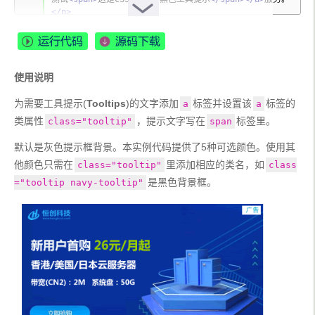
  background
-
image
:
 linear
-
</p>
gradient
(
rgba
(
255
,
255
,
255
,.
5
),
 rgba
(
255
,
255
,
255
,
0
));
-
moz
-
border
-
radius
:
4px
;
  border
-
radius
:
4px
;
-
moz
-
box
-
使用说明
shadow
:
0
1px
2px
 rgba
(
0
,
0
,
0
,.
4
),
0
1px
0
 rgba
(
25
5
,
255
,
255
,.
5
)
 inset
;
为需要工具提示(
Tooltips
)的文字添加
标签并设置该
标签的
a
a
-
webkit
-
box
-
类属性
，提示文字写在
标签里。
class="tooltip"
span
shadow
:
0
1px
2px
 rgba
(
0
,
0
,
0
,.
4
),
0
1px
0
 rgba
(
25
5
,
255
,
255
,.
5
)
 inset
;
默认是灰色提示框背景。本实例代码提供了5种可选颜色。使用其
  box
-
shadow
:
0
1px
2px
 rgba
(
0
,
0
,
0
,.
4
),
0
1px
0
 rgba
(
25
他颜色只需在
里添加相应的类名，如
class="tooltip"
class
5
,
255
,
255
,.
5
)
 inset
;
是黑色背景框。
="tooltip navy-tooltip"
  text
-
shadow
:
0
1px
0
 rgba
(
255
,
255
,
255
,.
4
);
}
.
tooltip
:
hover
{
  border
:
0
;
/* IE6 fix */
}
.
tooltip
:
hover span
{
  visibility
:
 visible
;