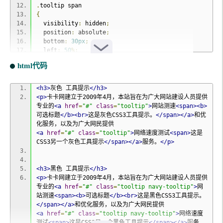
.
tooltip span
{
  visibility
:
 hidden
;
  position
:
 absolute
;
  bottom
:
30px
;
  left
:
50
%;
  z
-
index
:
999
;
html代码
  width
:
230px
;
  margin
-
left
:
-
127px
;
  padding
:
10px
;
<h3>
灰色 工具提示
</h3>
  border
:
2px
 solid 
#ccc;
<p>
卡卡网建立于2009年4月，本站旨在为广大网站建设人员提供
  opacity
:
.
9
;
专业的
<a
href
=
"#"
class
=
"tooltip"
>
网站测速
<span><b>
  background
-
color
:
#ddd;
可选标题
</b><br>
这是灰色CSS3工具提示。
</span></a>
和优
  background
-
image
:
-
webkit
-
linear
-
化服务，以及为广大网民提供
gradient
(
rgba
(
255
,
255
,
255
,.
5
),
 rgba
(
255
,
255
,
255
,
0
<a
href
=
"#"
class
=
"tooltip"
>
网络速度测试
<span>
这是
));
CSS3另一个灰色工具提示
</span></a>
服务。
</p>
  background
-
image
:
-
moz
-
linear
-
gradient
(
rgba
(
255
,
255
,
255
,.
5
),
 rgba
(
255
,
255
,
255
,
0
));
<h3>
黑色 工具提示
</h3>
  background
-
image
:
-
ms
-
linear
-
<p>
卡卡网建立于2009年4月，本站旨在为广大网站建设人员提供
gradient
(
rgba
(
255
,
255
,
255
,.
5
),
 rgba
(
255
,
255
,
255
,
0
专业的
<a
href
=
"#"
class
=
"tooltip navy-tooltip"
>
网
));
站测速
<span><b>
可选标题
</b><br>
这是黑色CSS3工具提示。
  background
-
image
:
-
o
-
linear
-
</span></a>
和优化服务，以及为广大网民提供
gradient
(
rgba
(
255
,
255
,
255
,.
5
),
 rgba
(
255
,
255
,
255
,
0
<a
href
=
"#"
class
=
"tooltip navy-tooltip"
>
网络速度
));
测试
<span>
这是CSS3另一个黑色工具提示
</span></a>
服务。