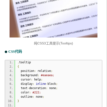
纯CSS3工具提示(Tooltips)
CSS代码
.
tooltip
{
  position
:
 relative
;
  background
:
#eaeaea;
  cursor
:
 help
;
  display
:
inline
-
block
;
  text
-
decoration
:
 none
;
  color
:
#222;
  outline
:
 none
;
}