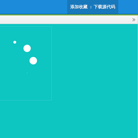
添加收藏
下载源代码
|
1
em
, 
-2
em
-2
em
0
0
;
-2
em
-2
em
0
-1
em
;
, 
-2
em
-2
em
0
-1
em
;
-1
em
, 
-2
em
-2
em
0
-1
em
;
em
, 
-2
em
-2
em
0
-1
em
;
-2
em
-2
em
0
-1
em
;
0
0.2
em
, 
-2
em
-2
em
0
0
;
-2
em
-2
em
0
0.2
em
;