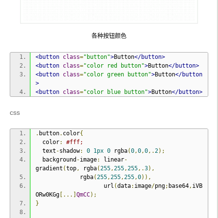
各种按钮颜色
<button
class
=
"button"
>
Button
</button>
<button
class
=
"color red button"
>
Button
</button>
<button
class
=
"color green button"
>
Button
</button
>
<button
class
=
"color blue button"
>
Button
</button>
css
.
button
.
color
{
  color
:
#fff;
  text
-
shadow
:
0
1px
0
 rgba
(
0
,
0
,
0
,.
2
);
  background
-
image
:
 linear
-
gradient
(
top
,
 rgba
(
255
,
255
,
255
,.
3
),
             rgba
(
255
,
255
,
255
,
0
)),
                    url
(
data
:
image
/
png
;
base64
,
iVB
ORw0KGg
[...]
QmCC
);
}