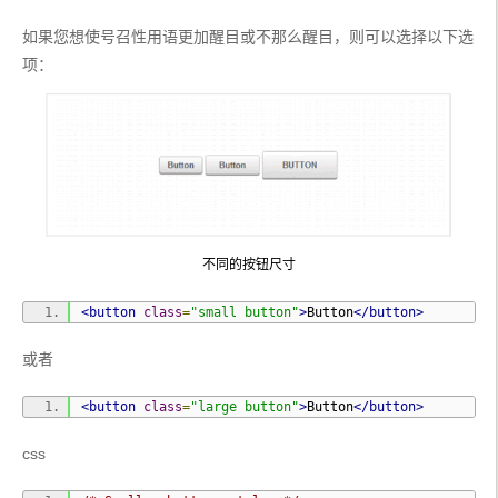
ORw0KGg
[...]
QmCC
);
如果您想使号召性用语更加醒目或不那么醒目，则可以选择以下选
  transition
:
 background
-
color 
.
2s
 ease
-
out
;
  background
-
clip
:
 padding
-
项：
box
;
/* Fix bleeding */
  border
-
radius
:
3px
;
  box
-
shadow
:
0
1px
0
 rgba
(
0
,
0
,
0
,
.
3
),
0
2px
2px
-
1px
 rgba
(
0
,
0
,
0
,
.
5
),
0
1px
0
 rgba
(
255
,
255
,
255
,
.
3
)
 ins
et
;
  text
-
shadow
:
0
1px
0
 rgba
(
255
,
255
,
255
,
.
9
);
}
.
button
:
hover
{
不同的按钮尺寸
  background
-
color
:
#eee;
  color
:
#555;
<button
class
=
"small button"
>
Button
</button>
}
.
button
:
active
{
或者
  background
:
#e9e9e9;
  position
:
 relative
;
<button
class
=
"large button"
>
Button
</button>
  top
:
1px
;
  text
-
shadow
:
 none
;
css
  box
-
shadow
:
0
1px
1px
 rgba
(
0
,
0
,
0
,
.
3
)
 inset
;
}