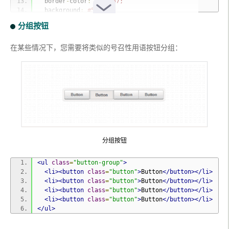
  border
-
color
:
#57A957;
  background
:
#57A957;
  color
:
#D2FFD2;
分组按钮
}
在某些情况下，您需要将类似的号召性用语按钮分组：
.
red
[
disabled
],
.
red
[
disabled
]:
hover
,
.
red
[
disabl
ed
]:
active
{
  border
-
color
:
#C43C35;
  background
:
#C43C35;
  color
:
#FFD3D3;
}
.
blue
[
disabled
],
.
blue
[
disabled
]:
hover
,
.
blue
[
dis
abled
]:
active
{
  border
-
color
:
#269CE9;
  background
:
#269CE9;
分组按钮
  color
:
#93D5FF;
}
<ul
class
=
"button-group"
>
<li><button
class
=
"button"
>
Button
</button></li>
<li><button
class
=
"button"
>
Button
</button></li>
<li><button
class
=
"button"
>
Button
</button></li>
<li><button
class
=
"button"
>
Button
</button></li>
</ul>