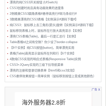
漂亮的纯CSS3开关按钮 (UISwitch)
CSS3创建时尚且具有动画效果的进度条
2例精美CSS3圆角表格#悬停高亮行#斑马条纹行#
3款精美漂亮的CSS3表格【实例演示#源码下载#】
纯CSS3：鼠标移上去三角形(箭头)旋转【实例演示#源码下载】
鼠标移到表格上时，鼠标所在行放大高亮显示【实例】
漂亮CSS表格(Table)，最后一行是汇总行【实例】
Table表格td之间有空隙？你少设了border-collapse
【8个实例】纯CSS按钮(button)，简单漂亮实用
表格(Table)高亮显示鼠标所在列和行【6个实例】
4款纯CSS实现的响应式表格(Responsive Table)实例
CSS3+JQuery实现的三级下拉导航菜单
漂亮的注册和登录切换表单【html5和css3实现】
CSS悬停效果按钮一简单实例（鼠标移到按钮上变成其他颜色）
x
广告
海外服务器2.8折