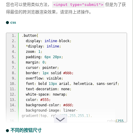
您也可以使用类似方法，
但是为了获
<input type="submit">
得最佳的跨浏览器渲染效果，请坚持上述操作。
css
.
button
{
  display
:
inline
-
block
;
*
display
:
inline
;
  zoom
:
1
;
  padding
:
6px
20px
;
  margin
:
0
;
  cursor
:
 pointer
;
  border
:
1px
 solid 
#bbb;
  overflow
:
 visible
;
  font
:
 bold 
13px
 arial
,
 helvetica
,
 sans
-
serif
;
  text
-
decoration
:
 none
;
  white
-
space
:
 nowrap
;
  color
:
#555;
  background
-
color
:
#ddd;
  background
-
image
:
 linear
-
gradient
(
top
,
 rgba
(
255
,
255
,
255
,
1
),
                                         rgba
(
255
,
255
,
255
,
0
)),
不同的按钮尺寸
                    url
(
data
:
image
/
png
;
base64
,
iVB