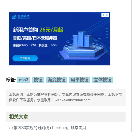
.
button
-
group
 li
:
last
-
child 
.
button
{
  border
-
radius
:
0
3px
3px
0
;
}
.
button
-
group
 li
:
last
-
child 
.
button
:
active
{
  box
-
shadow
:
0
0
1px
 rgba
(
0
,
0
,
0
,
.
2
)
 inset
,
5px
0
5px
-
3px
 rgba
(
0
,
0
,
0
,
.
2
)
 in
set
;
}
标签:
css3
按钮
渐变按钮
扁平按钮
立体按钮
本站声明：本站为非经营性网站，文章内容来源或整理于网络，本站不提
供软件下载服务，侵删联系：webkaka#foxmail.com
相关文章
纯CSS3实现的时间线 (Timeline)，非常实用