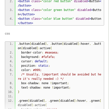
<button
class
=
"color red button"
disabled
>
Button
<
/button>
.
button
.
red
:
active
{
<button
class
=
"color green button"
disabled
>
Butto
  background
:
#c43c35;
n
</button>
}
<button
class
=
"color blue button"
disabled
>
Button
</button>
/* */
.
button
.
blue
{
css
  background
-
color
:
#269CE9;
  border
-
color
:
#269CE9;
.
button
[
disabled
],
.
button
[
disabled
]:
hover
,
.
butt
}
on
[
disabled
]:
active
{
  border
-
color
:
#eaeaea;
.
button
.
blue
:
hover
{
  background
:
#fafafa;
  background
-
color
:
#70B9E8;
  cursor
:
default
;
}
  position
:
static
;
  color
:
#999;
.
button
.
blue
:
active
{
/* Usually, !important should be avoided but he
  background
:
#269CE9;
re it's really needed :) */
}
  box
-
shadow
:
 none 
!
important
;
  text
-
shadow
:
 none 
!
important
;
}
.
green
[
disabled
],
.
green
[
disabled
]:
hover
,
.
green
[
disabled
]:
active
{