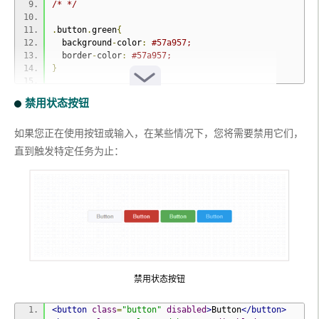
/* */
.
button
.
green
{
  background
-
color
:
#57a957;
  border
-
color
:
#57a957;
}
.
button
.
green
:
hover
{
禁用状态按钮
  background
-
color
:
#62c462;
}
如果您正在使用按钮或输入，在某些情况下，您将需要禁用它们，
.
button
.
green
:
active
{
直到触发特定任务为止：
  background
:
#57a957;
}
/* */
.
button
.
red
{
  background
-
color
:
#c43c35;
  border
-
color
:
#c43c35;
}
禁用状态
按钮
.
button
.
red
:
hover
{
  background
-
color
:
#ee5f5b;
<button
class
=
"button"
disabled
>
Button
</button>
}