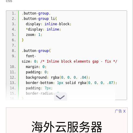
css
.
button
-
group
,
.
button
-
group
 li
{
  display
:
inline
-
block
;
*
display
:
inline
;
  zoom
:
1
;
}
.
button
-
group
{
  font
-
size
:
0
;
/* Inline block elements gap - fix */
  margin
:
0
;
  padding
:
0
;
  background
:
 rgba
(
0
,
0
,
0
,
.
04
);
  border
-
bottom
:
1px
 solid rgba
(
0
,
0
,
0
,
.
07
);
  padding
:
7px
;
  border
-
radius
:
7px
;
}
.
button
-
group
 li
{
x
广告
  margin
-
right
:
-
1px
;
/* Overlap each right button border 
海外云服务器
*/
}