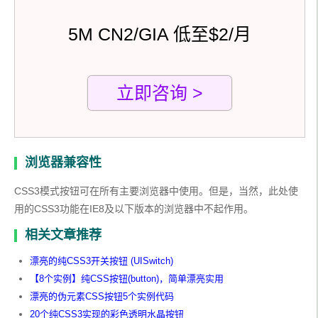
.
button
-
group
.
button
{
5M CN2/GIA 低至$2/月
  font
-
size
:
13px
;
/* Set the font size, different from 
inherited 0 */
  border
-
radius
:
0
;
}
立即咨询 >
.
button
-
group
.
button
:
active
{
  box
-
shadow
:
0
0
1px
 rgba
(
0
,
0
,
0
,
.
2
)
 inset
,
5px
0
5px
-
3px
 rgba
(
0
,
0
,
0
,
.
2
)
 in
set
,
浏览器兼容性
-
5px
0
5px
-
3px
 rgba
(
0
,
0
,
0
,
.
2
)
 i
nset
;
}
CSS3模式按钮可在所有主要浏览器中使用。但是，当然，此处使
用的CSS3功能在IE8及以下版本的浏览器中不起作用。
.
button
-
group
 li
:
first
-
child 
.
button
{
  border
-
radius
:
3px
0
0
3px
;
相关文章推荐
}
漂亮的纯CSS3开关按钮 (UISwitch)
.
button
-
group
 li
:
first
-
child 
.
button
:
active
{
  box
-
shadow
:
0
0
1px
 rgba
(
0
,
0
,
0
,
.
2
)
 inset
,
【8个实例】纯CSS按钮(button)，简单漂亮实用
-
5px
0
5px
-
3px
 rgba
(
0
,
0
,
0
,
.
2
)
 i
漂亮的伪元素CSS按钮5个实例代码
nset
;
20个纯CSS3实现的彩色透明水晶按钮
}