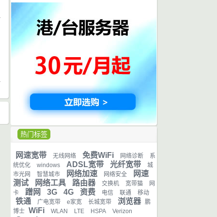
日
热门标签
网速宽带
免费WiFi
无线网络
网络诊断
系
ADSL宽带
光纤宽带
统优化
windows
城
网络加速
网速
市光网
智慧城市
网络安全
测试
网络工具
路由器
交换机
宽带猫
网
蹭网
3G
4G
资费
卡
电信
联通
移动
铁通
浏览器
广电宽带
e家宽
长城宽带
鹏
WiFi
博士
WLAN
LTE
HSPA
Verizon