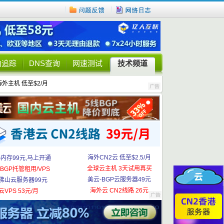
由追踪
DNS查询
网速测试
技术频道
海外主机 低至$2/月
海外CN2云 低至$2.5/月
G内存99元,马上开通
全球云主机 3天试用再买
BGP托管租用/VPS
美云-BGP云服务器49元
佛山云服务器99元
海外云 CN2线路 26元
云VPS 53元/月