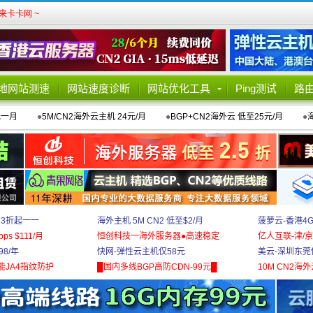
卡卡网 ~
地网站测速
网站速度诊断
网站优化工具
Ping测试
路
元一月
●
5M/CN2海外云主机 24元/月
●
BGP+CN2海外云 低至25元/月
●
 3折起一一
海外主机 5M CN2 低至$2/月
菠萝云-香港4
bps $111/月
恒创科技一海外服务器●高速稳定
亿人互联-津/京
8/年
快网-弹性云主机仅58元
美云-深圳东莞
能JA4指纹防护
█国内多线BGP高防CDN-99元█
10M CN2海外