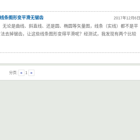
。
画的线条图形变平滑无锯齿
2017年12月6
画图时，无论是曲线、斜直线、还是圆、椭圆等矢量图，线条（实线）都不是平
方法去掉锯齿，让这些线条图形变得平滑呢？经测试，我发现有两个比较
分页:
«
1
»