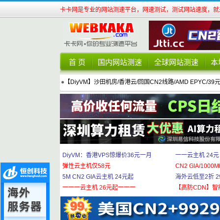
卡卡网是专业的网站测速平台，网速测试，测试网站速度，就来
首 页
国内网站测速
全球网站测速
本
●
【DiyVM】沙田机房/香港云/回国CN2线路/AMD EPYC/39
DiyVM：香港VPS惊爆价36元一月
一一云主机 24元
弹性云主机仅58元
CN2 GIA/1000M
5M CN2 GIA云主机 24元起
海外云低至2折 29
一一一云主机 26元起一一一
【高防CDN】智